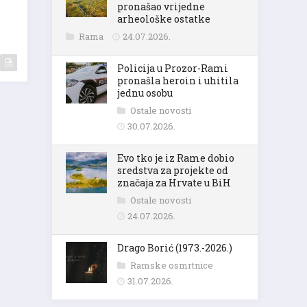
pronašao vrijedne
arheološke ostatke
Rama
24.07.2026.
Policija u Prozor-Rami
pronašla heroin i uhitila
jednu osobu
Ostale novosti
30.07.2026.
Evo tko je iz Rame dobio
sredstva za projekte od
značaja za Hrvate u BiH
Ostale novosti
24.07.2026.
Drago Borić (1973.-2026.)
Ramske osmrtnice
31.07.2026.