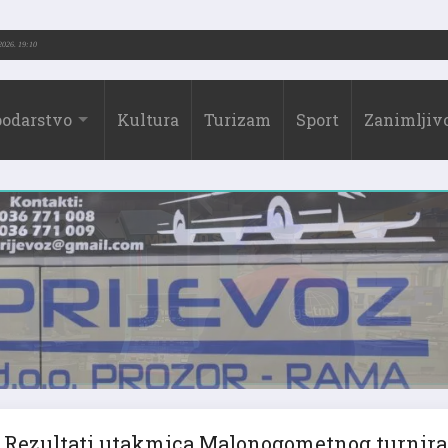
73.-2026.)
31.07.2026. 19:10
odarstvo
Kultura
Turizam
Sport
Zanimljivo
Rezultati utakmica Malonogometnog turnira