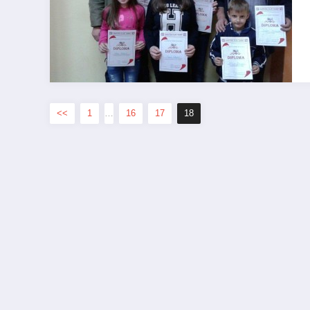
<<
1
…
16
17
18