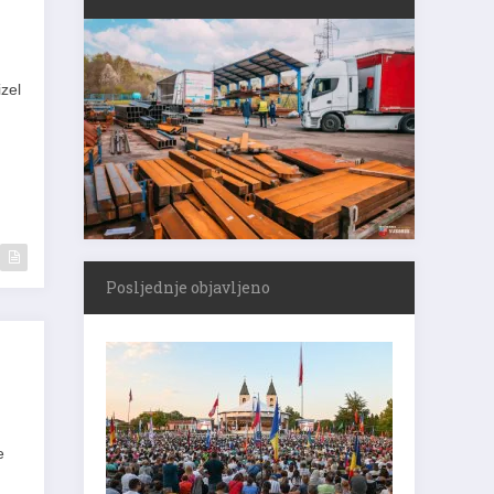
zel
Posljednje objavljeno
e