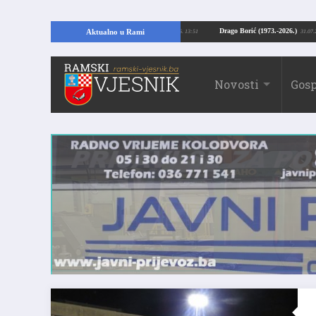
Kopajući temelje kuće, pronašao vrijedne arheološke ostatke
Drago Borić (19
Aktualno u Rami
24.07.2026. 13:51
Novosti
Gosp