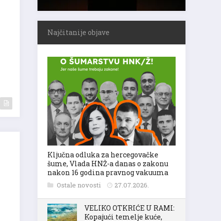
Najčitanije objave
Ključna odluka za hercegovačke
šume, Vlada HNŽ-a danas o zakonu
nakon 16 godina pravnog vakuuma
Ostale novosti
27.07.2026.
VELIKO OTKRIĆE U RAMI:
Kopajući temelje kuće,