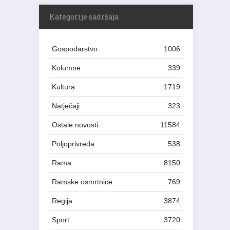
Kategorije sadržaja
Gospodarstvo
1006
Kolumne
339
Kultura
1719
Natječaji
323
Ostale novosti
11584
Poljoprivreda
538
Rama
8150
Ramske osmrtnice
769
Regija
3874
Sport
3720