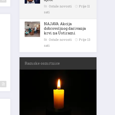
Ostale novosti
Prije 11
sati
NAJAVA: Akcija
dobrovoljnog darivanja
krvi na Ustirami
Ostale novosti
Prije 13
sati
Ramske osmrtnice