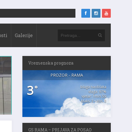
sti
Galerije
Vremenska prognoza
PROZOR - RAMA
3
°
blaga naoblaka
vlaga: 97%
vjetar: 1m/s SSI
Maks. 3 • Min. 3
GS RAMA – PRIJAVA ZA POSAO