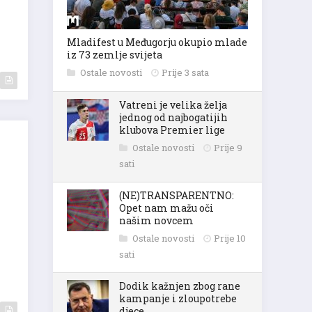
Mladifest u Međugorju okupio mlade
iz 73 zemlje svijeta
Ostale novosti
Prije 3 sata
Vatreni je velika želja
jednog od najbogatijih
klubova Premier lige
Ostale novosti
Prije 9
sati
(NE)TRANSPARENTNO:
Opet nam mažu oči
našim novcem
Ostale novosti
Prije 10
sati
Dodik kažnjen zbog rane
kampanje i zloupotrebe
djece