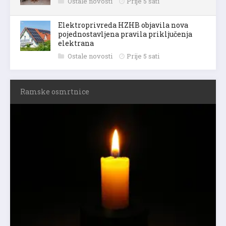
Ostale novosti
Prije 5 sati
Elektroprivreda HZHB objavila nova
pojednostavljena pravila priključenja
elektrana
Ostale novosti
Prije 5 sati
Ramske osmrtnice