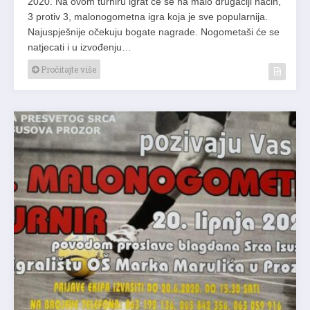
2020. Na ovom turniru igrat će se na malo drugačiji način,
3 protiv 3, malonogometna igra koja je sve popularnija.
Najuspješnije očekuju bogate nagrade. Nogometaši će se
natjecati i u izvođenju…
Pročitajte više