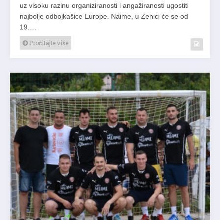
uz visoku razinu organiziranosti i angažiranosti ugostiti
najbolje odbojkašice Europe. Naime, u Zenici će se od
19….
Pročitajte više