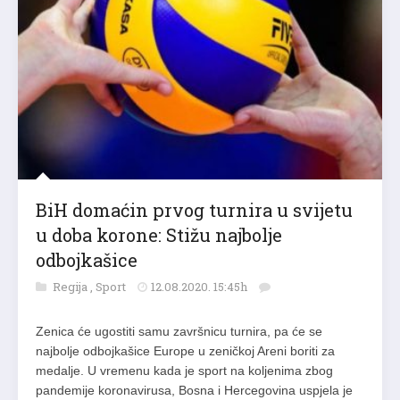
BiH domaćin prvog turnira u svijetu
u doba korone: Stižu najbolje
odbojkašice
Regija
,
Sport
12.08.2020. 15:45h
Zenica će ugostiti samu završnicu turnira, pa će se
najbolje odbojkašice Europe u zeničkoj Areni boriti za
medalje. U vremenu kada je sport na koljenima zbog
pandemije koronavirusa, Bosna i Hercegovina uspjela je