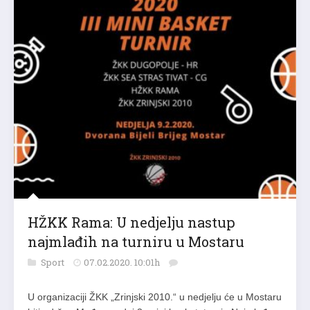
HŽKK Rama: U nedjelju nastup
najmlađih na turniru u Mostaru
Sport
07.02.2020. 10:01h
U organizaciji ŽKK „Zrinjski 2010.“ u nedjelju će u Mostaru