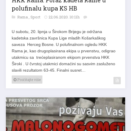
polufinalu kupa KS HB
Rama
,
Sport
22.06.2020. 10:11h
U subotu, 20. lipnja u Širokom Brijegu je održana
kadetska završnica Kupa Lige mladih Košarkaškog
saveza Herceg Bosne. U polufinalnom ogledu HKK
Rama je, kao drugoplasirana ekipa u prvenstvu, odigrao
utakmicu sa trećeplasiranom ekipom prvenstva HKK
Široki . U čvrstoj utakmici domaćini su sasvim zasluženo
slavili rezultatom 63-45. Finalni susret…
Pročitajte više