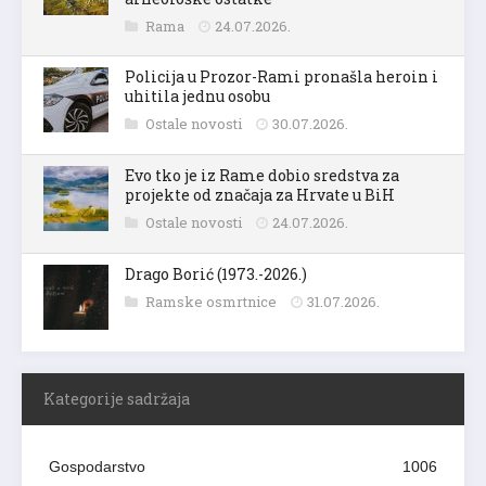
Rama
24.07.2026.
Policija u Prozor-Rami pronašla heroin i
uhitila jednu osobu
Ostale novosti
30.07.2026.
Evo tko je iz Rame dobio sredstva za
projekte od značaja za Hrvate u BiH
Ostale novosti
24.07.2026.
Drago Borić (1973.-2026.)
Ramske osmrtnice
31.07.2026.
Kategorije sadržaja
Gospodarstvo
1006