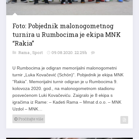
Foto: Pobjednik malonogometnog
turnira u Rumbocima je ekipa MNK
“Rakia”
Rama
,
Sport
09.08.2020. 22:29h
U Rumbocima je odigran memorijalni malonogometni
turnir „Luka Kovačević (Schön)“. Pobjednik je ekipa MNK
“Rakia”. Memorijalni turnir odigran je u Rumbocima 9.
kolovoza 2020. god., na malonogometnom stadionu
posvećenom Luki Kovačeviću. Zaigralo je 8 ekipa s
igračima iz Rame: – Kadeti Rama – Mmat d.o.o. – MNK
Uzdol – MNK…
Pročitajte više