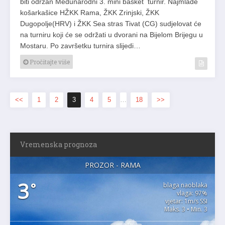
biti održan Međunarodni 3. mini basket turnir. Najmlađe
košarkašice HŽKK Rama, ŽKK Zrinjski, ŽKK
Dugopolje(HRV) i ŽKK Sea stras Tivat (CG) sudjelovat će
na turniru koji će se održati u dvorani na Bijelom Brijegu u
Mostaru. Po završetku turnira slijedi…
Pročitajte više
<<
1
2
3
4
5
…
18
>>
Vremenska prognoza
PROZOR - RAMA
3
°
blaga naoblaka
vlaga: 97%
vjetar: 1m/s SSI
Maks. 3 • Min. 3