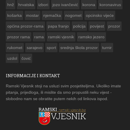


hnž
hrvatska
izbori
jozo ivančević
korona
koronavirus
košarka
mostar
njemačka
nogomet
opcinsko vijeće
općina prozor-rama
papa franjo
policija
povijest
prozor
prozor rama
rama
ramski vjesnik
ramsko jezero
rukomet
sarajevo
sport
srednja škola prozor
turnir
uzdol
čović
INFORMACIJE I KONTAKT
Ramski Vjesnik stoji na usluzi svim posjetiteljima. Ukoliko imate
pitanja, prijedloga, ili mislite da smo propustili neku vijest -
slobodno nam se obratite putem nekih od linkova ispod.