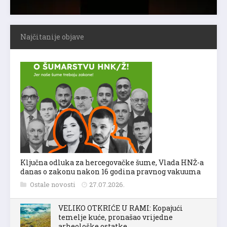
Najčitanije objave
Ključna odluka za hercegovačke šume, Vlada HNŽ-a
danas o zakonu nakon 16 godina pravnog vakuuma
Ostale novosti
27.07.2026.
VELIKO OTKRIĆE U RAMI: Kopajući
temelje kuće, pronašao vrijedne
arheološke ostatke