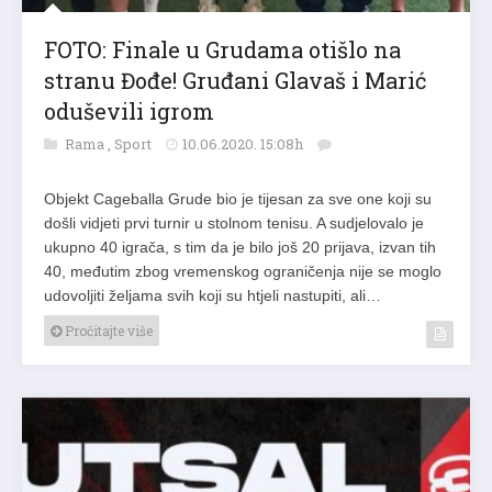
FOTO: Finale u Grudama otišlo na
stranu Đođe! Gruđani Glavaš i Marić
oduševili igrom
Rama
,
Sport
10.06.2020. 15:08h
Objekt Cageballa Grude bio je tijesan za sve one koji su
došli vidjeti prvi turnir u stolnom tenisu. A sudjelovalo je
ukupno 40 igrača, s tim da je bilo još 20 prijava, izvan tih
40, međutim zbog vremenskog ograničenja nije se moglo
udovoljiti željama svih koji su htjeli nastupiti, ali…
Pročitajte više