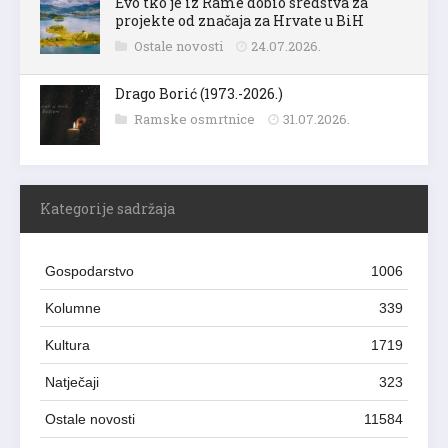
Evo tko je iz Rame dobio sredstva za
projekte od značaja za Hrvate u BiH
Ostale novosti
24.07.2026.
Drago Borić (1973.-2026.)
Ramske osmrtnice
31.07.2026.
Kategorije sadržaja
Gospodarstvo
1006
Kolumne
339
Kultura
1719
Natječaji
323
Ostale novosti
11584