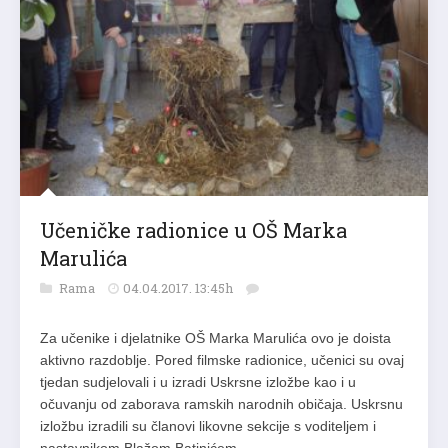
Učeničke radionice u OŠ Marka
Marulića
Rama
04.04.2017. 13:45h
Za učenike i djelatnike OŠ Marka Marulića ovo je doista
aktivno razdoblje. Pored filmske radionice, učenici su ovaj
tjedan sudjelovali i u izradi Uskrsne izložbe kao i u
očuvanju od zaborava ramskih narodnih običaja. Uskrsnu
izložbu izradili su članovi likovne sekcije s voditeljem i
nastavnikom Blažom Batinićem.