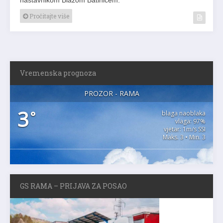
Pročitajte više
Vremenska prognoza
PROZOR - RAMA
3
°
blaga naoblaka
vlaga: 97%
vjetar: 1m/s SSI
Maks. 3 • Min. 3
GS RAMA – PRIJAVA ZA POSAO