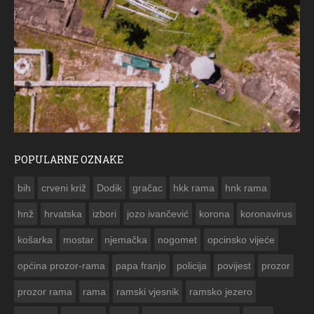
POPULARNE OZNAKE
ČESTITKA RAMSKOG VJESNIKA
bih
crveni križ
Dodik
gračac
hkk rama
hnk rama


hnž
hrvatska
izbori
jozo ivančević
korona
koronavirus
košarka
mostar
njemačka
nogomet
opcinsko vijeće
općina prozor-rama
papa franjo
policija
povijest
prozor
prozor rama
rama
ramski vjesnik
ramsko jezero