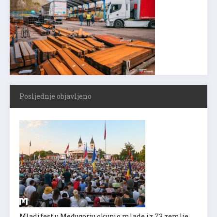
Posljednje objavljeno
Mladifest u Međugorju okupio mlade iz 73 zemlje