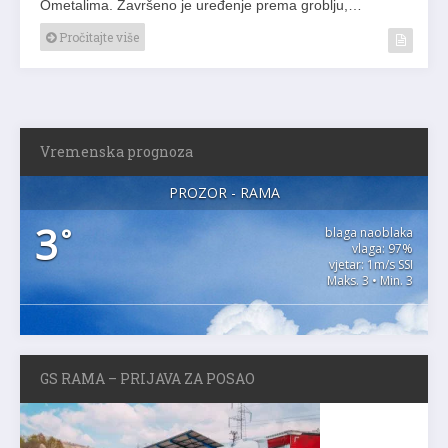
Ometalima. Završeno je uređenje prema groblju,…
Pročitajte više
Vremenska prognoza
PROZOR - RAMA
3
°
blaga naoblaka
vlaga: 97%
vjetar: 1m/s SSI
Maks. 3 • Min. 3
GS RAMA – PRIJAVA ZA POSAO