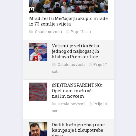
Mladifest u Međugorju okupio mlade
iz 73 zemlje svijeta
Ostale novosti
Prije 11 sati
Vatreni je velika želja
jednog od najbogatijih
klubova Premier lige
Ostale novosti
Prije 17
sati
(NE)TRANSPARENTNO:
Opet nam mažu oči
našim novcem
Ostale novosti
Prije 18
sati
Dodik kažnjen zbog rane
kampanje i zloupotrebe
djece