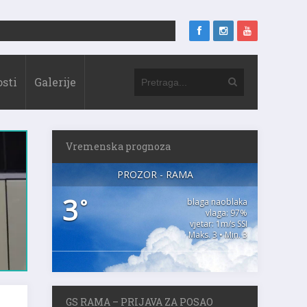
sti
Galerije
Vremenska prognoza
PROZOR - RAMA
3
°
blaga naoblaka
vlaga: 97%
vjetar: 1m/s SSI
Maks. 3 • Min. 3
GS RAMA – PRIJAVA ZA POSAO