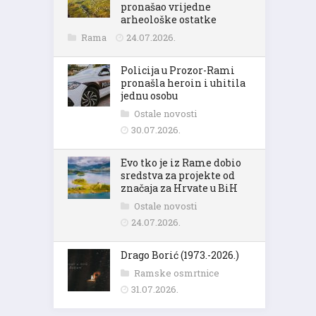
pronašao vrijedne
arheološke ostatke
Rama
24.07.2026.
Policija u Prozor-Rami
pronašla heroin i uhitila
jednu osobu
Ostale novosti
30.07.2026.
Evo tko je iz Rame dobio
sredstva za projekte od
značaja za Hrvate u BiH
Ostale novosti
24.07.2026.
Drago Borić (1973.-2026.)
Ramske osmrtnice
31.07.2026.