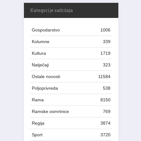
Kategorije sadržaja
Gospodarstvo
1006
Kolumne
339
Kultura
1719
Natječaji
323
Ostale novosti
11584
Poljoprivreda
538
Rama
8150
Ramske osmrtnice
769
Regija
3874
Sport
3720