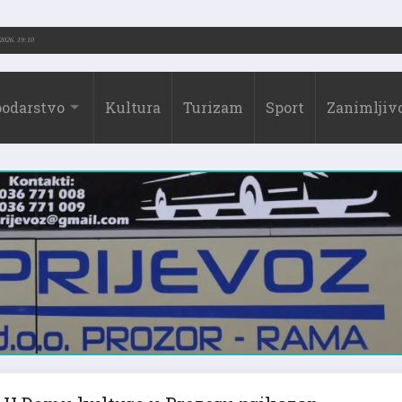
2026.)
31.07.2026. 19:10
odarstvo
Kultura
Turizam
Sport
Zanimljivo
U Domu kulture u Prozoru prikazan