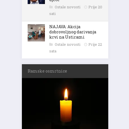
Ostale novosti
Prije 20
sati
NAJAVA: Akcija
dobrovoljnog darivanja
krvi na Ustirami
Ostale novosti
Prije 22
sata
Ramske osmrtnice