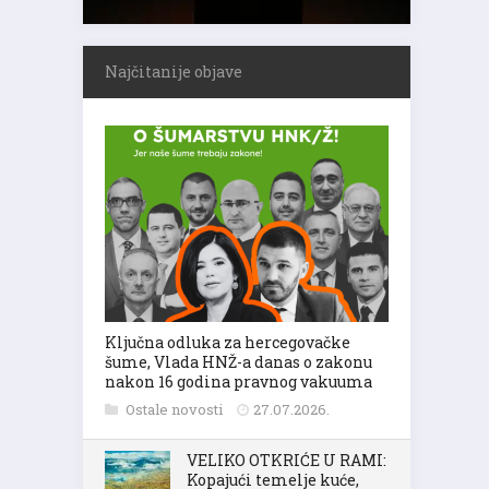
Najčitanije objave
Ključna odluka za hercegovačke
šume, Vlada HNŽ-a danas o zakonu
nakon 16 godina pravnog vakuuma
Ostale novosti
27.07.2026.
VELIKO OTKRIĆE U RAMI:
Kopajući temelje kuće,