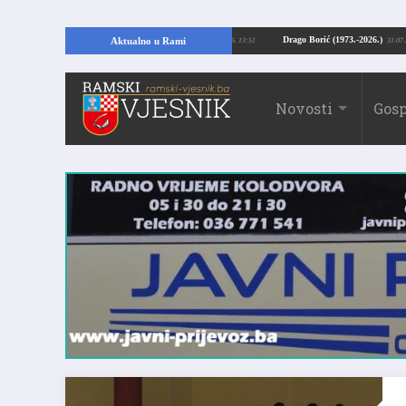
ajući temelje kuće, pronašao vrijedne arheološke ostatke
Drago Borić (1973.-
Aktualno u Rami
24.07.2026. 13:51
Novosti
Gosp