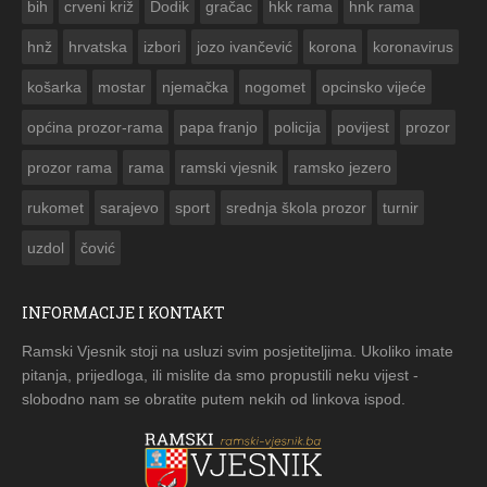
bih
crveni križ
Dodik
gračac
hkk rama
hnk rama


hnž
hrvatska
izbori
jozo ivančević
korona
koronavirus
košarka
mostar
njemačka
nogomet
opcinsko vijeće
općina prozor-rama
papa franjo
policija
povijest
prozor
prozor rama
rama
ramski vjesnik
ramsko jezero
rukomet
sarajevo
sport
srednja škola prozor
turnir
uzdol
čović
INFORMACIJE I KONTAKT
Ramski Vjesnik stoji na usluzi svim posjetiteljima. Ukoliko imate
pitanja, prijedloga, ili mislite da smo propustili neku vijest -
slobodno nam se obratite putem nekih od linkova ispod.