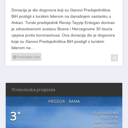
Donacija je dio dogovora koji su članovi Predsjedništva
BiH postigli s turskim liderom na današnjem sastanku u
Ankari. Turski predsjednik Recep Tayyip Erdogan donirao
je zdravstvenom sustavu Bosne i Hercegovine 30 tisuća
cjepiva protiv koronavirusa. Ova donacija dio je dogovora
koje su članovi Predsjedništva BiH postigli s turskim
liderom na…
Pročitajte više
Vremenska prognoza
PROZOR - RAMA
3
°
blaga naoblaka
vlaga: 97%
vjetar: 1m/s SSI
Maks. 3 • Min. 3