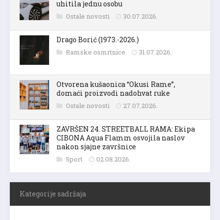
uhitila jednu osobu
Ostale novosti
30.07.2026.
Drago Borić (1973.-2026.)
Ramske osmrtnice
31.07.2026.
Otvorena kušaonica “Okusi Rame”,
domaći proizvodi nadohvat ruke
Ostale novosti
27.07.2026.
ZAVRŠEN 24. STREETBALL RAMA: Ekipa
CIBONA Aqua Flamm osvojila naslov
nakon sjajne završnice
Sport
02.08.2026.
Kategorije sadržaja