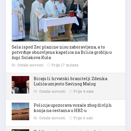
Sela ispod Zec planine nisu zaboravljena, a to
potvrđuje obnovljena kapelica na Bilića groblju u
župi Solakova Kula
Ostale novosti
Prije 17 minuta
Biraju li hrvatski branitelji Zdenka
Lučića umjesto Savinog Malog
Ostale novosti
Prije 4 sata
Policija upozorava vozače zbog divljih
konja na cestama u HBŽ-u
Ostale novosti
Prije 6 sati