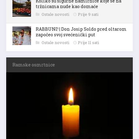
Koliko su sigurne namirnice koje se na
tržnicama nude kao domaće
Ostale novosti
Prije 9 sati
RABBUNI! | Don Josip Soldo pred oltarom
započeo svoj svećenički put
Ostale novosti
Prije 11 sati
Ramske osmrtnice