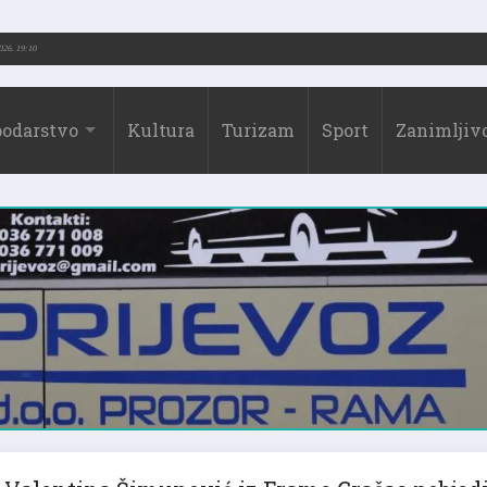
6.)
31.07.2026. 19:10
odarstvo
Kultura
Turizam
Sport
Zanimljivo
Valentina Šimunović iz Frame Gračac pobjedi