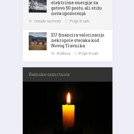
električne energije za
gotovo 50 posto, ali stižu
nova upozorenja
Ostale novosti
Prije 8 sati
EU financira valorizaciju
nekropole stećaka kod
Novog Travnika
Kultura
Prije 8 sati
Ramske osmrtnice