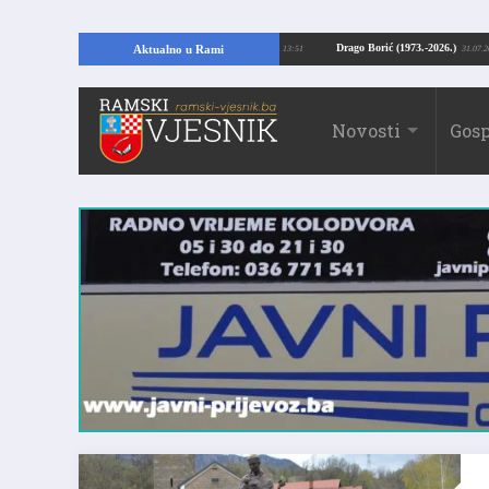
ći temelje kuće, pronašao vrijedne arheološke ostatke
Drago Borić (1973.-202
Aktualno u Rami
24.07.2026. 13:51
Novosti
Gosp