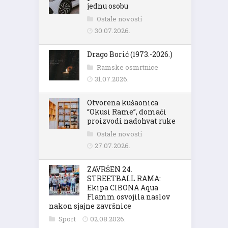
jednu osobu
Ostale novosti
30.07.2026.
Drago Borić (1973.-2026.)
Ramske osmrtnice
31.07.2026.
Otvorena kušaonica
“Okusi Rame”, domaći
proizvodi nadohvat ruke
Ostale novosti
27.07.2026.
ZAVRŠEN 24.
STREETBALL RAMA:
Ekipa CIBONA Aqua
Flamm osvojila naslov
nakon sjajne završnice
Sport
02.08.2026.