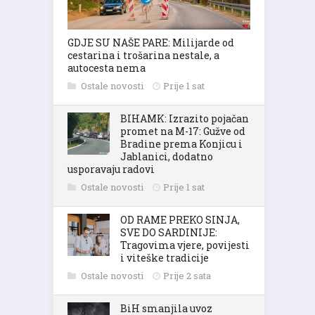
GDJE SU NAŠE PARE: Milijarde od
cestarina i trošarina nestale, a
autocesta nema
Ostale novosti
Prije 1 sat
BIHAMK: Izrazito pojačan
promet na M-17: Gužve od
Bradine prema Konjicu i
Jablanici, dodatno
usporavaju radovi
Ostale novosti
Prije 1 sat
OD RAME PREKO SINJA,
SVE DO SARDINIJE:
Tragovima vjere, povijesti
i viteške tradicije
Ostale novosti
Prije 2 sata
BiH smanjila uvoz