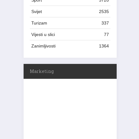
Sport
3720
Svijet
2535
Turizam
337
Vijesti u slici
77
Zanimljivosti
1364
Marketing