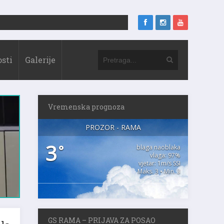
sti
Galerije
Vremenska prognoza
PROZOR - RAMA
3
°
blaga naoblaka
vlaga: 97%
vjetar: 1m/s SSI
Maks. 3 • Min. 3
la
GS RAMA – PRIJAVA ZA POSAO