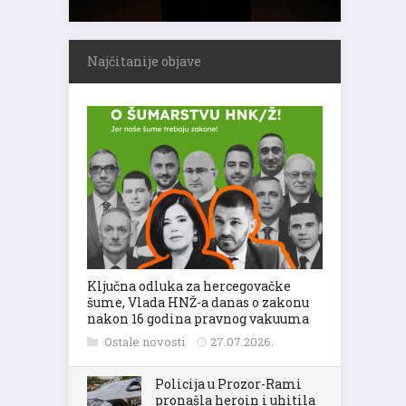
Najčitanije objave
Ključna odluka za hercegovačke
šume, Vlada HNŽ-a danas o zakonu
nakon 16 godina pravnog vakuuma
Ostale novosti
27.07.2026.
Policija u Prozor-Rami
pronašla heroin i uhitila