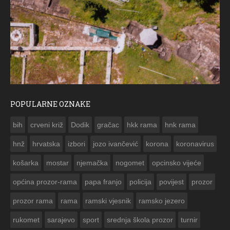
POPULARNE OZNAKE
ČE
bih
crveni križ
Dodik
gračac
hkk rama
hnk rama


hnž
hrvatska
izbori
jozo ivančević
korona
koronavirus
košarka
mostar
njemačka
nogomet
opcinsko vijeće
općina prozor-rama
papa franjo
policija
povijest
prozor
prozor rama
rama
ramski vjesnik
ramsko jezero
rukomet
sarajevo
sport
srednja škola prozor
turnir