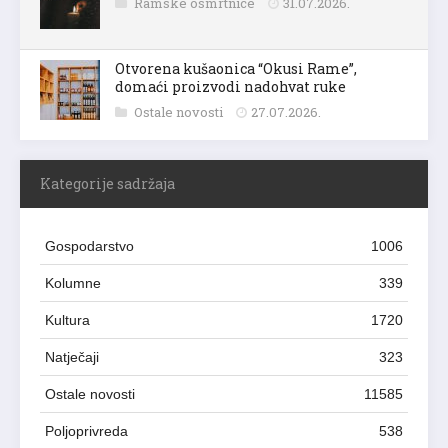
Ramske osmrtnice
31.07.2026.
Otvorena kušaonica “Okusi Rame”,
domaći proizvodi nadohvat ruke
Ostale novosti
27.07.2026.
Kategorije sadržaja
Gospodarstvo
1006
Kolumne
339
Kultura
1720
Natječaji
323
Ostale novosti
11585
Poljoprivreda
538