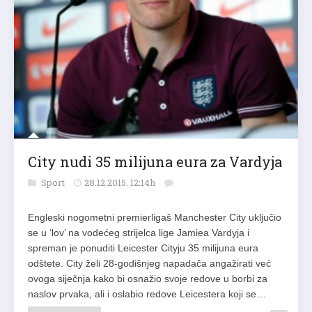
City nudi 35 milijuna eura za Vardyja
Sport
28.12.2015. 12:14h
Engleski nogometni premierligaš Manchester City uključio
se u ‘lov’ na vodećeg strijelca lige Jamiea Vardyja i
spreman je ponuditi Leicester Cityju 35 milijuna eura
odštete. City želi 28-godišnjeg napadača angažirati već
ovoga siječnja kako bi osnažio svoje redove u borbi za
naslov prvaka, ali i oslabio redove Leicestera koji se…