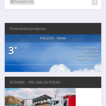
Pročitajte više
Vremenska prognoza
PROZOR - RAMA
3
°
blaga naoblaka
vlaga: 97%
vjetar: 1m/s SSI
Maks. 3 • Min. 3
GS RAMA – PRIJAVA ZA POSAO