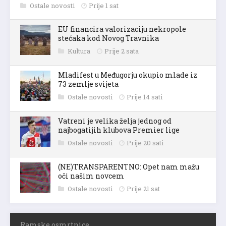
Ostale novosti
Prije 1 sat
EU financira valorizaciju nekropole
stećaka kod Novog Travnika
Kultura
Prije 2 sata
Mladifest u Međugorju okupio mlade iz
73 zemlje svijeta
Ostale novosti
Prije 14 sati
Vatreni je velika želja jednog od
najbogatijih klubova Premier lige
Ostale novosti
Prije 20 sati
(NE)TRANSPARENTNO: Opet nam mažu
oči našim novcem
Ostale novosti
Prije 21 sat
Ramske osmrtnice