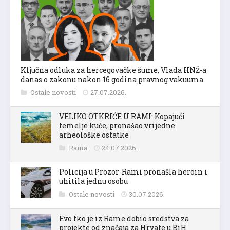
Ključna odluka za hercegovačke šume, Vlada HNŽ-a
danas o zakonu nakon 16 godina pravnog vakuuma
Ostale novosti
27.07.2026.
VELIKO OTKRIĆE U RAMI: Kopajući
temelje kuće, pronašao vrijedne
arheološke ostatke
Rama
24.07.2026.
Policija u Prozor-Rami pronašla heroin i
uhitila jednu osobu
Ostale novosti
30.07.2026.
Evo tko je iz Rame dobio sredstva za
projekte od značaja za Hrvate u BiH