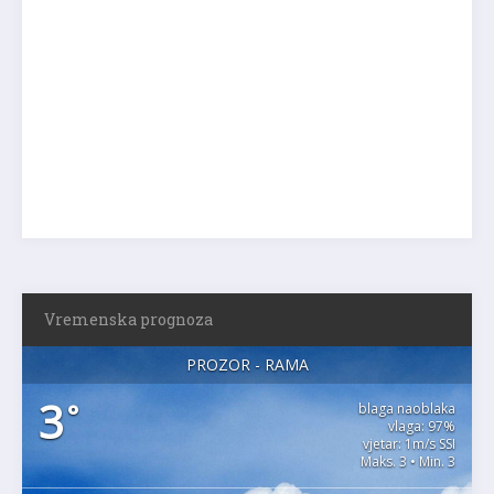
Vremenska prognoza
PROZOR - RAMA
3
°
blaga naoblaka
vlaga: 97%
vjetar: 1m/s SSI
Maks. 3 • Min. 3