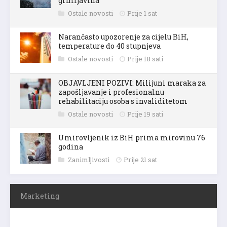
grmljavina
Ostale novosti
Prije 1 sat
Narančasto upozorenje za cijelu BiH,
temperature do 40 stupnjeva
Ostale novosti
Prije 18 sati
OBJAVLJENI POZIVI: Milijuni maraka za
zapošljavanje i profesionalnu
rehabilitaciju osoba s invaliditetom
Ostale novosti
Prije 19 sati
Umirovljenik iz BiH prima mirovinu 76
godina
Zanimljivosti
Prije 21 sat
Marketing