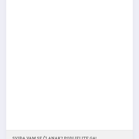
SVIĐA VAM SE ČLANAK? PODIJELITE GA!