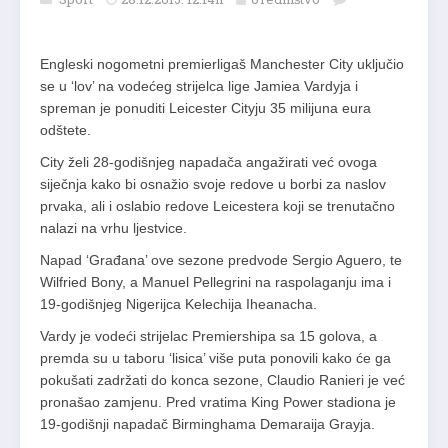
Engleski nogometni premierligaš Manchester City uključio
se u ‘lov’ na vodećeg strijelca lige Jamiea Vardyja i
spreman je ponuditi Leicester Cityju 35 milijuna eura
odštete.
City želi 28-godišnjeg napadača angažirati već ovoga
siječnja kako bi osnažio svoje redove u borbi za naslov
prvaka, ali i oslabio redove Leicestera koji se trenutačno
nalazi na vrhu ljestvice.
Napad ‘Građana’ ove sezone predvode Sergio Aguero, te
Wilfried Bony, a Manuel Pellegrini na raspolaganju ima i
19-godišnjeg Nigerijca Kelechija Iheanacha.
Vardy je vodeći strijelac Premiershipa sa 15 golova, a
premda su u taboru ‘lisica’ više puta ponovili kako će ga
pokušati zadržati do konca sezone, Claudio Ranieri je već
pronašao zamjenu. Pred vratima King Power stadiona je
19-godišnji napadač Birminghama Demaraija Grayja.