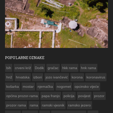
POPULARNE OZNAKE
ČESTITKA RAMSKOG VJESNIKA ZA USKRS 2023. GODINE
bih
crveni križ
Dodik
gračac
hkk rama
hnk rama


hnž
hrvatska
izbori
jozo ivančević
korona
koronavirus
košarka
mostar
njemačka
nogomet
opcinsko vijeće
općina prozor-rama
papa franjo
policija
povijest
prozor
prozor rama
rama
ramski vjesnik
ramsko jezero