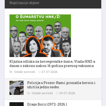
Najčitanije objave
Ključna odluka za hercegovačke šume, Vlada HNŽ-a
danas o zakonu nakon 16 godina pravnog vakuuma
Ostale novosti
27.07.2026.
Policija u Prozor-Rami pronašla heroin i
uhitila jednu osobu
Ostale novosti
30.07.2026.
Drago Borić (1973.-2026.)