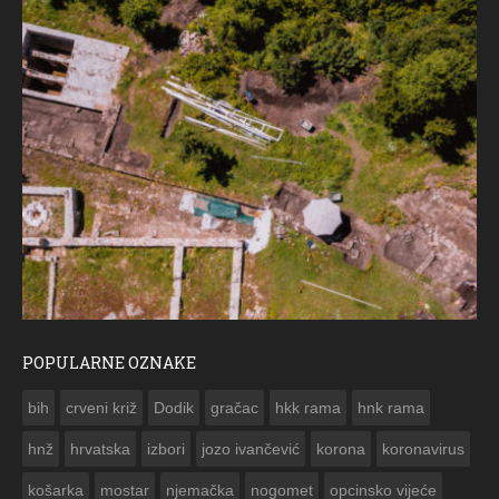
POPULARNE OZNAKE
ČESTITKA RAMSKOG VJESNIKA ZA USKRS 2023. GODINE
bih
crveni križ
Dodik
gračac
hkk rama
hnk rama


hnž
hrvatska
izbori
jozo ivančević
korona
koronavirus
košarka
mostar
njemačka
nogomet
opcinsko vijeće