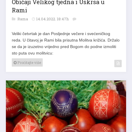
Običaji Velikog tjedna i Uskrsa u
Rami
Rama
14.04.2022. 18:47h
Veliki četvrtak je dan Posljednje večere i svećeničkog
reda. U čitavoj je Rami bila prisutna Molitva križića. Držalo
se da je izuzetno vrijedno pred Bogom do podne izmoliti
sto puta ovu molitvicu:
Pročitajte više