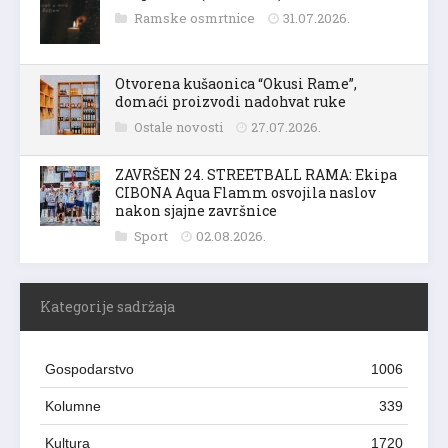
Ramske osmrtnice
31.07.2026.
Otvorena kušaonica “Okusi Rame”,
domaći proizvodi nadohvat ruke
Ostale novosti
27.07.2026.
ZAVRŠEN 24. STREETBALL RAMA: Ekipa
CIBONA Aqua Flamm osvojila naslov
nakon sjajne završnice
Sport
02.08.2026.
Kategorije sadržaja
Gospodarstvo
1006
Kolumne
339
Kultura
1720