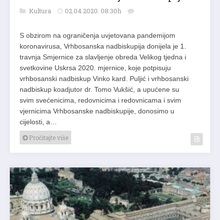
Kultura
02.04.2020. 08:30h
S obzirom na ograničenja uvjetovana pandemijom
koronavirusa, Vrhbosanska nadbiskupija donijela je 1.
travnja Smjernice za slavljenje obreda Velikog tjedna i
svetkovine Uskrsa 2020. mjernice, koje potpisuju
vrhbosanski nadbiskup Vinko kard. Puljić i vrhbosanski
nadbiskup koadjutor dr. Tomo Vukšić, a upućene su
svim svećenicima, redovnicima i redovnicama i svim
vjernicima Vrhbosanske nadbiskupije, donosimo u
cijelosti, a…
Pročitajte više