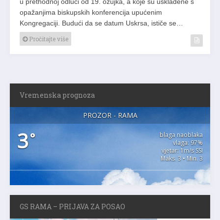
u prethodnoj odluci od 19. ožujka, a koje su usklađene s
opažanjima biskupskih konferencija upućenim
Kongregaciji. Budući da se datum Uskrsa, ističe se…
Pročitajte više
Vremenska prognoza
PROZOR - RAMA
3
°
blaga naoblaka
vlaga: 97%
vjetar: 1m/s SSI
Maks. 3 • Min. 3
GS RAMA – PRIJAVA ZA POSAO