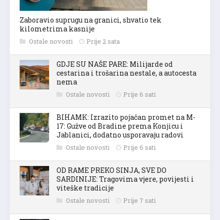
Zaboravio suprugu na granici, shvatio tek
kilometrima kasnije
Ostale novosti
Prije 2 sata
GDJE SU NAŠE PARE: Milijarde od
cestarina i trošarina nestale, a autocesta
nema
Ostale novosti
Prije 6 sati
BIHAMK: Izrazito pojačan promet na M-
17: Gužve od Bradine prema Konjicu i
Jablanici, dodatno usporavaju radovi
Ostale novosti
Prije 6 sati
OD RAME PREKO SINJA, SVE DO
SARDINIJE: Tragovima vjere, povijesti i
viteške tradicije
Ostale novosti
Prije 7 sati