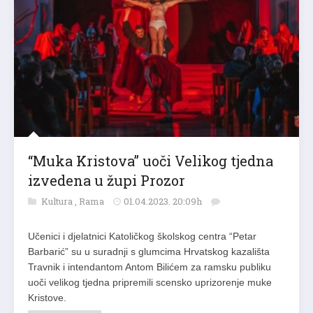
“Muka Kristova” uoči Velikog tjedna
izvedena u župi Prozor
Kultura
,
Rama
01.04.2023. 20:09h
Učenici i djelatnici Katoličkog školskog centra “Petar
Barbarić” su u suradnji s glumcima Hrvatskog kazališta
Travnik i intendantom Antom Bilićem za ramsku publiku
uoči velikog tjedna pripremili scensko uprizorenje muke
Kristove.