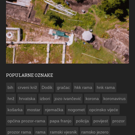
POPULARNE OZNAKE
ČE
bih
crveni križ
Dodik
gračac
hkk rama
hnk rama


hnž
hrvatska
izbori
jozo ivančević
korona
koronavirus
košarka
mostar
njemačka
nogomet
opcinsko vijeće
općina prozor-rama
papa franjo
policija
povijest
prozor
prozor rama
rama
ramski vjesnik
ramsko jezero