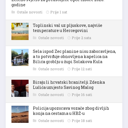
godine
Ostale novosti
Prije 1 sat
Toplinski val uz pljuskove, najviše
temperature u Hercegovini
Ostale novosti
Prije 2 sata
Sela ispod Zec planine nisu zaboravljena,
a to potvrđuje obnovljena kapelica na
Bilića groblju u župi Solakova Kula
Ostale novosti
Prije 12 sati
Biraju li hrvatski branitelji Zdenka
Lučića umjesto Savinog Malog
Ostale novosti
Prije 16 sati
Policija upozorava vozače zbog divljih
konja na cestama u HBŽ-u
Ostale novosti
Prije 18 sati