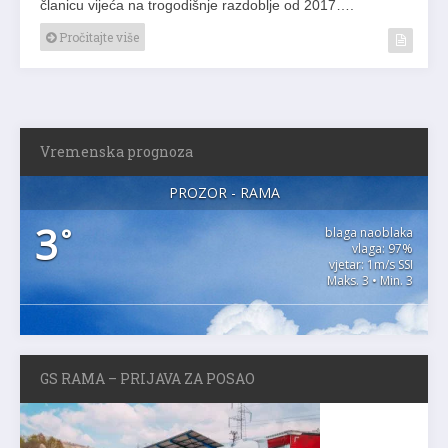
članicu vijeća na trogodišnje razdoblje od 2017….
Pročitajte više
Vremenska prognoza
PROZOR - RAMA
3
°
blaga naoblaka
vlaga: 97%
vjetar: 1m/s SSI
Maks. 3 • Min. 3
GS RAMA – PRIJAVA ZA POSAO