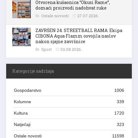
Otvorena kušaonica “Okusi Rame”,
domaći proizvodi nadohvat ruke
Ostale novosti
27.07.2026.
ZAVRŠEN 24. STREETBALL RAMA: Ekipa
CIBONA Aqua Flamm osvojila naslov
nakon sjajne završnice
Sport
02.08.2026.
Kategorije sadržaja
Gospodarstvo
1006
Kolumne
339
Kultura
1720
Natječaji
323
Ostale novosti
11598