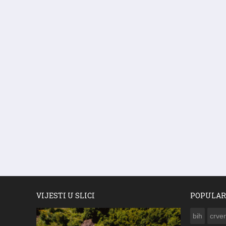
VIJESTI U SLICI
POPULAR
bih
crven