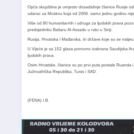
Opća skupština je umjesto dosadašnje članice Rusije oda
udarac za Moskvu koja od 2006. samo jednu godinu nije b
Više od 80 humanitarnih i udruga za ljudskih prava pozva
predsjedniku Bašaru Al-Assadu u ratu u Siriji.
Rusija, Hrvatska i Mađarska, tri države koje su se natjec
U Vijeće je sa 152 glasa ponovno izabrana Saudijska Arab
ljudskih prava.
Osim Hrvatske, članice su po prvi puta postale Ruanda i I
Južnoafrička Republika, Tunis i SAD.
(FENA) I.B.