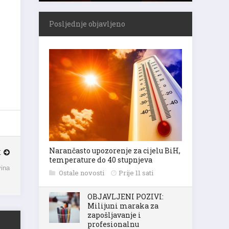
Posljednje objavljeno
K
Narančasto upozorenje za cijelu BiH,
temperature do 40 stupnjeva
vina
Ostale novosti
Prije 11 sati
OBJAVLJENI POZIVI:
Milijuni maraka za
zapošljavanje i
profesionalnu