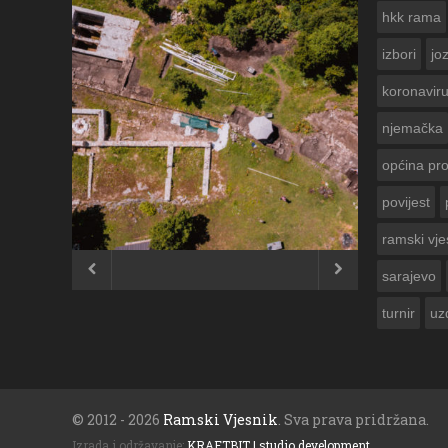
hkk rama
izbori
jo
koronavir
njemačka
općina pr
povijest
ČESTITKA RAMSKOG VJESNIKA ZA
USKRS 2023. GODINE
ramski vje


sarajevo
turnir
uz
© 2012 - 2026
Ramski Vjesnik
. Sva prava pridržana.
Izrada i održavanje:
KRAFTBIT | studio development