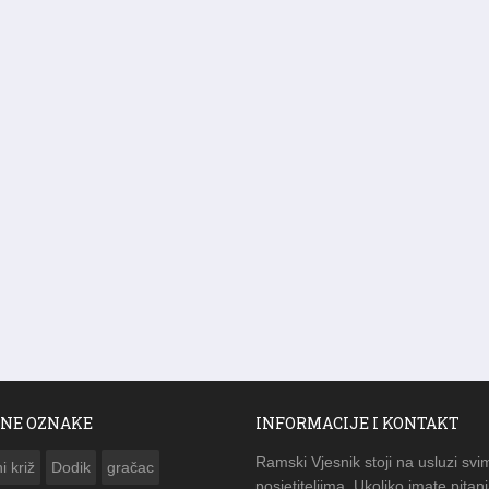
NE OZNAKE
INFORMACIJE I KONTAKT
Ramski Vjesnik stoji na usluzi svi
i križ
Dodik
gračac
posjetiteljima. Ukoliko imate pitanj