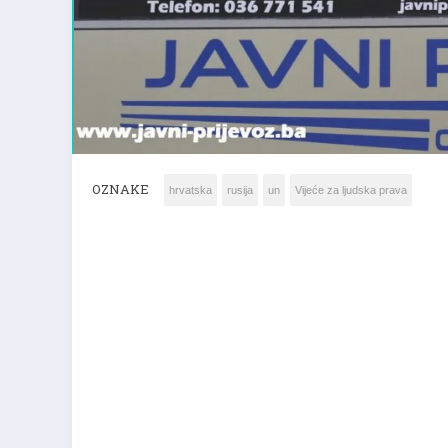
OZNAKE
hrvatska
rusija
un
Vijeće za ljudska prava