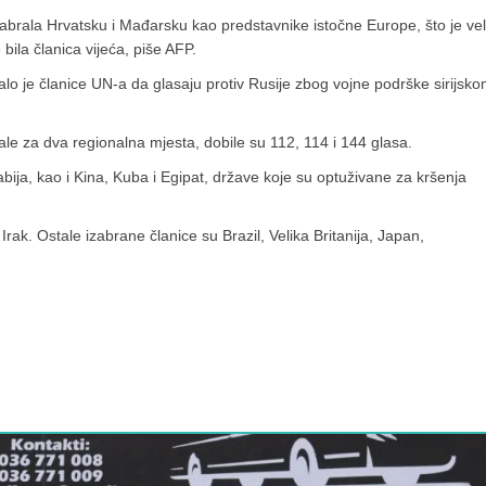
brala Hrvatsku i Mađarsku kao predstavnike istočne Europe, što je vel
ila članica vijeća, piše AFP.
lo je članice UN-a da glasaju protiv Rusije zbog vojne podrške sirijsk
ale za dva regionalna mjesta, dobile su 112, 114 i 144 glasa.
ija, kao i Kina, Kuba i Egipat, države koje su optuživane za kršenja
rak. Ostale izabrane članice su Brazil, Velika Britanija, Japan,