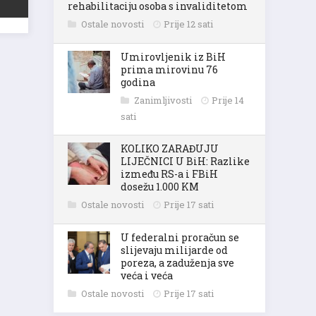
rehabilitaciju osoba s invaliditetom
Ostale novosti
Prije 12 sati
Umirovljenik iz BiH
prima mirovinu 76
godina
Zanimljivosti
Prije 14
sati
KOLIKO ZARAĐUJU
LIJEČNICI U BiH: Razlike
između RS-a i FBiH
dosežu 1.000 KM
Ostale novosti
Prije 17 sati
U federalni proračun se
slijevaju milijarde od
poreza, a zaduženja sve
veća i veća
Ostale novosti
Prije 17 sati