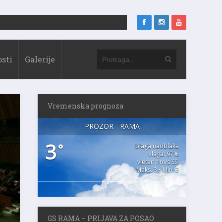
sti
Galerije
Vremenska prognoza
PROZOR - RAMA
3
°
blaga naoblaka
vlaga: 97%
vjetar: 1m/s SSI
Maks. 3 • Min. 3
GS RAMA – PRIJAVA ZA POSAO