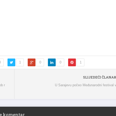
0
1
0
0
1
SLIJEDEĆI ČLANA
ob r
U Sarajevu počeo Međunarodni festival 
ite komentar