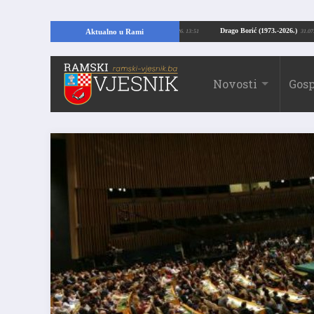
pajući temelje kuće, pronašao vrijedne arheološke ostatke
Drago Borić (1973
Aktualno u Rami
24.07.2026. 13:51
Novosti
Gosp