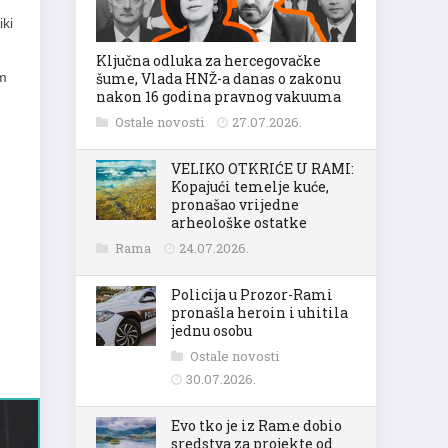
iki
Ključna odluka za hercegovačke
om
šume, Vlada HNŽ-a danas o zakonu
nakon 16 godina pravnog vakuuma
Ostale novosti
27.07.2026.
VELIKO OTKRIĆE U RAMI:
Kopajući temelje kuće,
pronašao vrijedne
arheološke ostatke
Rama
24.07.2026.
Policija u Prozor-Rami
pronašla heroin i uhitila
jednu osobu
Ostale novosti
30.07.2026.
Evo tko je iz Rame dobio
sredstva za projekte od