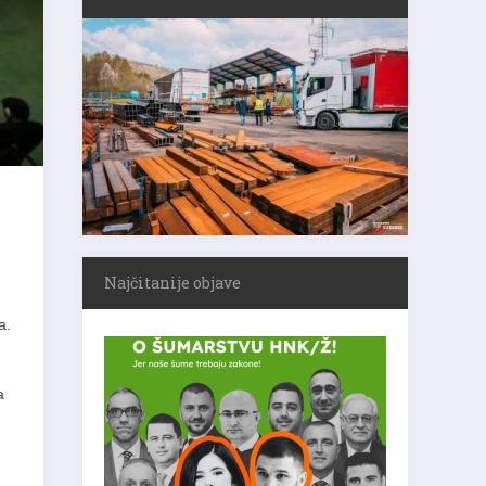
Najčitanije objave
a.
a