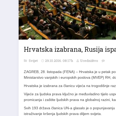
Hrvatska izabrana, Rusija isp
Svijet
29.10.2016. 08:17h
Uredništvo
ZAGREB, 28. listopada (FENA) – Hrvatska je u petak po pr
Ministarstvo vanjskih i europskih poslova (MVEP) RH, do
Hrvatska je izabrana za članicu vijeća na trogodišnje ra
Vijeće za ljudska prava ključno je međuvladino tijelo u
promicanja i zaštite ljudskih prava na globalnoj razini, k
Svih 193 država članica UN-a glasalo je o popunjavanju 
istraživanje kršenja ljudskih prava diljem svijeta.