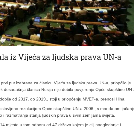
ala iz Vijeća za ljudska prava UN-a
vi put izabrana za članicu Vijeća za ljudska prava UN-a, priopćilo je
k dosadašnja članica Rusija nije dobila povjerenje Opće skupštine UN-
zdoblje od 2017. do 2019., stoji u priopćenju MVEP-a, prenosi Hina.
spostavljeno rezolucijom Opće skupštine UN-a 2006., s mandatom jačanj
ao i razmatranja stanja ljudskih prava u svim zemljama svijeta.
14 mjesta u tom odboru od 47 država kojem je cilj nadgledanje i