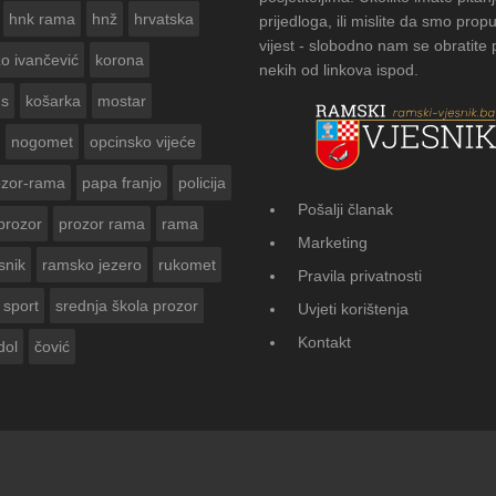
hnk rama
hnž
hrvatska
prijedloga, ili mislite da smo propu
vijest - slobodno nam se obratite
zo ivančević
korona
nekih od linkova ispod.
us
košarka
mostar
nogomet
opcinsko vijeće
ozor-rama
papa franjo
policija
Pošalji članak
prozor
prozor rama
rama
FOTOGALERIJA: Čuvanje običaja u Don
Marketing
Vasti
snik
ramsko jezero
rukomet
Pravila privatnosti
sport
srednja škola prozor
Uvjeti korištenja
Kontakt
dol
čović