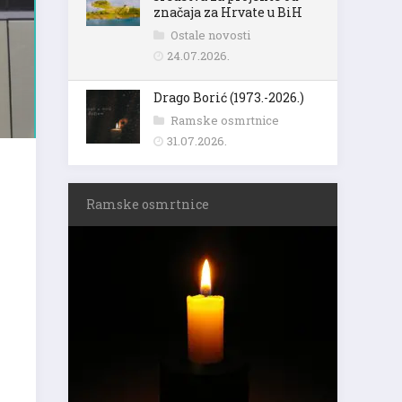
značaja za Hrvate u BiH
Ostale novosti
24.07.2026.
Drago Borić (1973.-2026.)
Ramske osmrtnice
31.07.2026.
Ramske osmrtnice