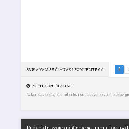
SVIĐA VAM SE ČLANAK? PODIJELITE GA!
PRETHODNI ČLANAK
Nakon čak 5 stoljeća, arheolozi su napokon otvorili Isusov gr
Podijelite svoje mišljenje sa nama i ostav