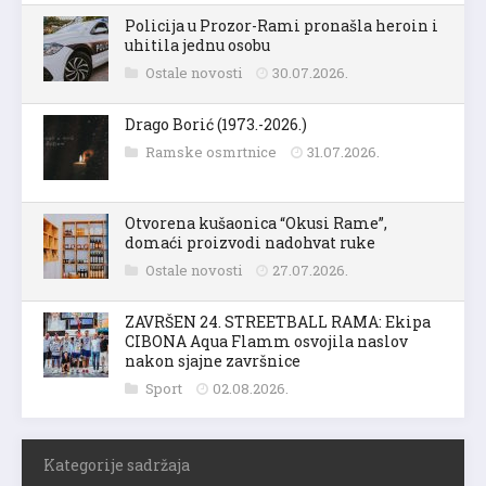
Policija u Prozor-Rami pronašla heroin i
uhitila jednu osobu
Ostale novosti
30.07.2026.
Drago Borić (1973.-2026.)
Ramske osmrtnice
31.07.2026.
Otvorena kušaonica “Okusi Rame”,
domaći proizvodi nadohvat ruke
Ostale novosti
27.07.2026.
ZAVRŠEN 24. STREETBALL RAMA: Ekipa
CIBONA Aqua Flamm osvojila naslov
nakon sjajne završnice
Sport
02.08.2026.
Kategorije sadržaja