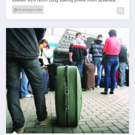
uveden vizni režim zbog stalnog priliva novih azilanata…
Pročitajte više