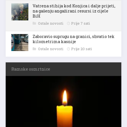
Vatrena stihija kod Konjica i dalje prijeti,
na gašenju angažirani resursi iz cijele
BiH
Ostale novosti
Prije 7 sati
Zaboravio suprugu na granici, shvatio tek
kilometrima kasnije
Ostale novosti
Prije 20 sati
Ramske osmrtnice