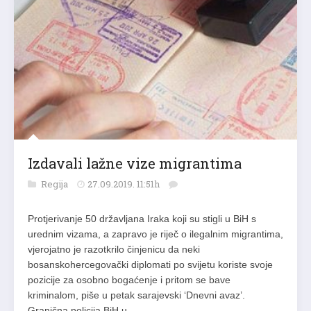
Izdavali lažne vize migrantima
Regija
27.09.2019. 11:51h
Protjerivanje 50 državljana Iraka koji su stigli u BiH s
urednim vizama, a zapravo je riječ o ilegalnim migrantima,
vjerojatno je razotkrilo činjenicu da neki
bosanskohercegovački diplomati po svijetu koriste svoje
pozicije za osobno bogaćenje i pritom se bave
kriminalom, piše u petak sarajevski ‘Dnevni avaz’.
Granična policija BiH u…