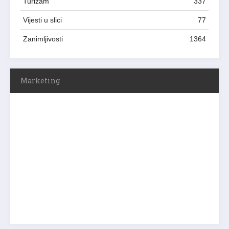
Turizam
337
Vijesti u slici
77
Zanimljivosti
1364
Marketing