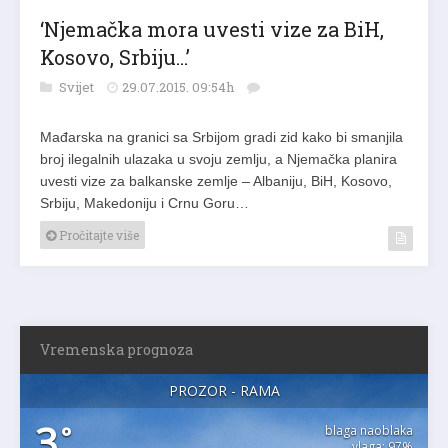
‘Njemačka mora uvesti vize za BiH,
Kosovo, Srbiju…’
Svijet
29.07.2015. 09:54h
Mađarska na granici sa Srbijom gradi zid kako bi smanjila
broj ilegalnih ulazaka u svoju zemlju, a Njemačka planira
uvesti vize za balkanske zemlje – Albaniju, BiH, Kosovo,
Srbiju, Makedoniju i Crnu Goru…
Pročitajte više
Vremenska prognoza
PROZOR - RAMA
3
°
blaga naoblaka
vlaga: 97%