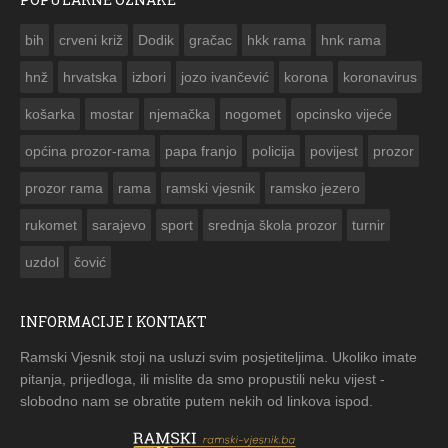
ČESTITKA RAMSKOG VJESNIKA ZA USKRS 2023. GODINE
bih
crveni križ
Dodik
gračac
hkk rama
hnk rama


hnž
hrvatska
izbori
jozo ivančević
korona
koronavirus
košarka
mostar
njemačka
nogomet
opcinsko vijeće
općina prozor-rama
papa franjo
policija
povijest
prozor
prozor rama
rama
ramski vjesnik
ramsko jezero
rukomet
sarajevo
sport
srednja škola prozor
turnir
uzdol
čović
INFORMACIJE I KONTAKT
Ramski Vjesnik stoji na usluzi svim posjetiteljima. Ukoliko imate
pitanja, prijedloga, ili mislite da smo propustili neku vijest -
slobodno nam se obratite putem nekih od linkova ispod.