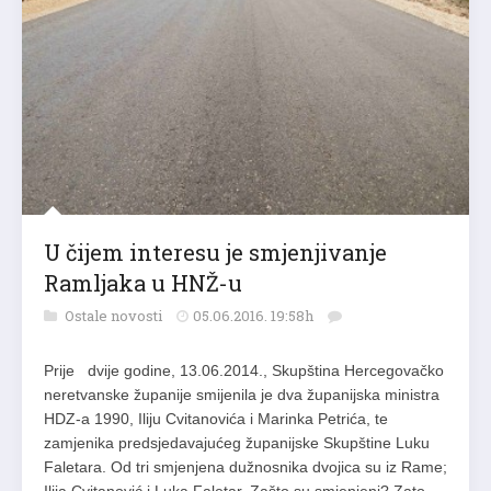
U čijem interesu je smjenjivanje
Ramljaka u HNŽ-u
Ostale novosti
05.06.2016. 19:58h
Prije dvije godine, 13.06.2014., Skupština Hercegovačko
neretvanske županije smijenila je dva županijska ministra
HDZ-a 1990, Iliju Cvitanovića i Marinka Petrića, te
zamjenika predsjedavajućeg županijske Skupštine Luku
Faletara. Od tri smjenjena dužnosnika dvojica su iz Rame;
Ilija Cvitanović i Luka Faletar. Zašto su smjenjeni? Zato