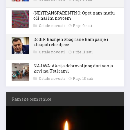
(NE)TRANSPARENTNO: Opet nam mažu
oči našim novcem
Ostale novosti
Prije 9 sati
Dodik kažnjen zbog rane kampanje i
zloupotrebe djece
Ostale novosti
Prije 11 sati
NAJAVA: Akcija dobrovoljnog darivanja
krvi na Ustirami
Ostale novosti
Prije 13 sati
Ramske osmrtnice