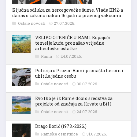
Ključna odluka za hercegovačke šume, Vlada HNŽ-a
danas o zakonu nakon 16 godina pravnog vakuuma
Ostale novosti
27.07.2026.
VELIKO OTKRIĆE U RAMI: Kopajući
temelje kuće, pronašao vrijedne
arheološke ostatke
Rama
24.07.2026.
Policija u Prozor-Rami pronašla heroin i
uhitila jednu osobu
Ostale novosti
30.07.2026.
Evo tko je iz Rame dobio sredstva za
projekte od značaja za Hrvate u BiH
Ostale novosti
24.07.2026.
Drago Borić (1973.-2026.)
Ramske osmrtnice
31.07.2026.