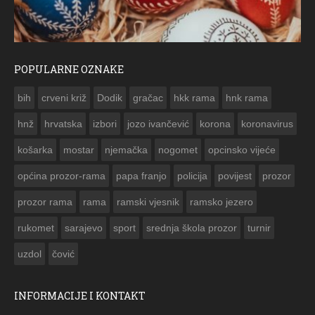
POPULARNE OZNAKE
ČESTITKA RAMSKOG VJESNIKA ZA USKRS 2023. GODINE
bih
crveni križ
Dodik
gračac
hkk rama
hnk rama


hnž
hrvatska
izbori
jozo ivančević
korona
koronavirus
košarka
mostar
njemačka
nogomet
opcinsko vijeće
općina prozor-rama
papa franjo
policija
povijest
prozor
prozor rama
rama
ramski vjesnik
ramsko jezero
rukomet
sarajevo
sport
srednja škola prozor
turnir
uzdol
čović
INFORMACIJE I KONTAKT