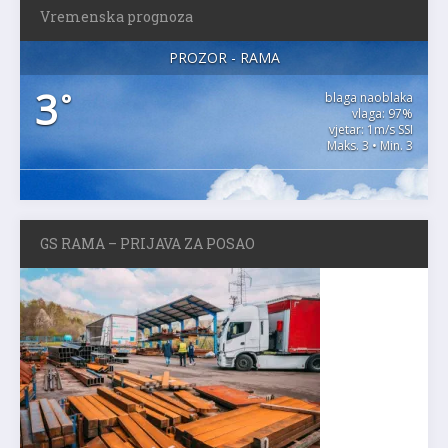
Vremenska prognoza
PROZOR - RAMA
3
°
blaga naoblaka
vlaga: 97%
vjetar: 1m/s SSI
Maks. 3 • Min. 3
GS RAMA – PRIJAVA ZA POSAO