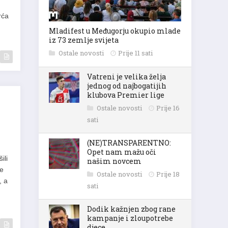
rća
Mladifest u Međugorju okupio mlade
iz 73 zemlje svijeta
Ostale novosti
Prije 11 sati
Vatreni je velika želja
jednog od najbogatijih
klubova Premier lige
Ostale novosti
Prije 16
sati
(NE)TRANSPARENTNO:
Opet nam mažu oči
ili
našim novcem
je
Ostale novosti
Prije 18
, a
sati
Dodik kažnjen zbog rane
kampanje i zloupotrebe
djece