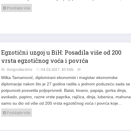
Pročitajte više
Egzotični uzgoj u BiH: Posadila više od 200
vrsta egzotičnog voća i povrća
Gospodarstvo
04.02.2017. 20:54h
Milka Tamamović, diplomirani ekonomist i magistar ekonomske
diplomacije nakon što je 27 godina radila u jednom poduzeću sada se
potpunosti posvetila poljoprivredi. Batat, kivano, papaja, gorka dinja,
avokado, papino, razne vrste paprika, rajčica, dinja, lubenica, mahunar
samo su dio od više od 200 vrsta egzotičnog voća i povrća koje…
Pročitajte više