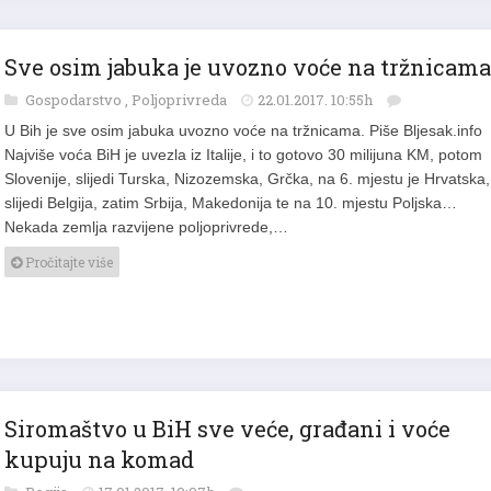
Sve osim jabuka je uvozno voće na tržnicama
Gospodarstvo
,
Poljoprivreda
22.01.2017. 10:55h
U Bih je sve osim jabuka uvozno voće na tržnicama. Piše Bljesak.info
Najviše voća BiH je uvezla iz Italije, i to gotovo 30 milijuna KM, potom
Slovenije, slijedi Turska, Nizozemska, Grčka, na 6. mjestu je Hrvatska,
slijedi Belgija, zatim Srbija, Makedonija te na 10. mjestu Poljska…
Nekada zemlja razvijene poljoprivrede,…
Pročitajte više
Siromaštvo u BiH sve veće, građani i voće
kupuju na komad