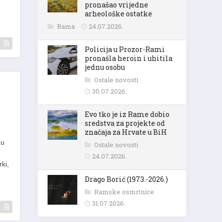
pronašao vrijedne
arheološke ostatke
Rama
24.07.2026.
Policija u Prozor-Rami
pronašla heroin i uhitila
jednu osobu
Ostale novosti
30.07.2026.
Evo tko je iz Rame dobio
sredstva za projekte od
značaja za Hrvate u BiH
 u
Ostale novosti
24.07.2026.
ki,
Drago Borić (1973.-2026.)
Ramske osmrtnice
31.07.2026.