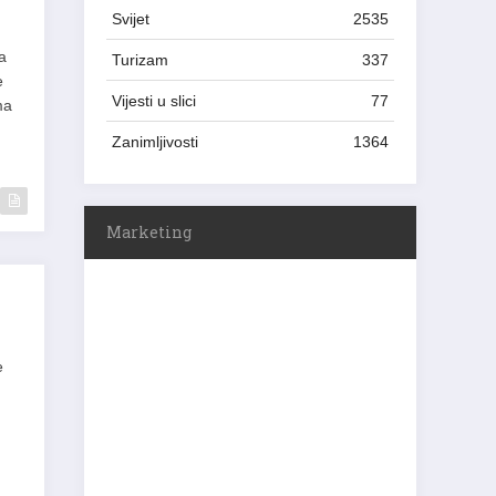
Svijet
2535
za
Turizam
337
e
Vijesti u slici
77
ma
Zanimljivosti
1364
Marketing
e