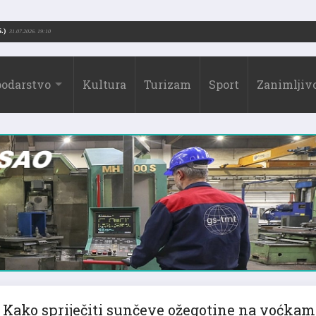
 Borić (1973.-2026.)
31.07.2026. 19:10
odarstvo
Kultura
Turizam
Sport
Zanimljivo
Kako spriječiti sunčeve ožegotine na voćkam