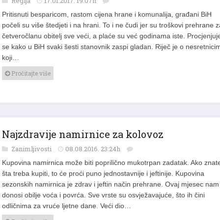
Regija
17.01.2017. 19:07h
Pritisnuti besparicom, rastom cijena hrane i komunalija, građani BiH
počeli su više štedjeti i na hrani. To i ne čudi jer su troškovi prehrane 
četveročlanu obitelj sve veći, a plaće su već godinama iste. Procjenjuj
se kako u BiH svaki šesti stanovnik zaspi gladan. Riječ je o nesretnici
koji…
Pročitajte više
Najzdravije namirnice za kolovoz
Zanimljivosti
08.08.2016. 23:24h
Kupovina namirnica može biti poprilično mukotrpan zadatak. Ako znat
šta treba kupiti, to će proći puno jednostavnije i jeftinije. Kupovina
sezonskih namirnica je zdrav i jeftin način prehrane. Ovaj mjesec nam
donosi obilje voća i povrća. Sve vrste su osvježavajuće, što ih čini
odličnima za vruće ljetne dane. Veći dio…