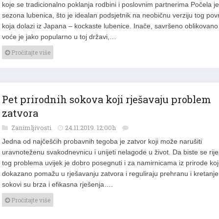
koje se tradicionalno poklanja rodbini i poslovnim partnerima Počela je
sezona lubenica, što je idealan podsjetnik na neobičnu verziju tog pov
koja dolazi iz Japana – kockaste lubenice. Inače, savršeno oblikovano
voće je jako popularno u toj državi,…
Pročitajte više
Pet prirodnih sokova koji rješavaju problem
zatvora
Zanimljivosti
24.11.2019. 12:00h
Jedna od najčešćih probavnih tegoba je zatvor koji može narušiti
uravnoteženu svakodnevnicu i unijeti nelagode u život. Da biste se riješ
tog problema uvijek je dobro posegnuti i za namirnicama iz prirode ko
dokazano pomažu u rješavanju zatvora i reguliraju prehranu i kretanje
sokovi su brza i efikasna rješenja….
Pročitajte više