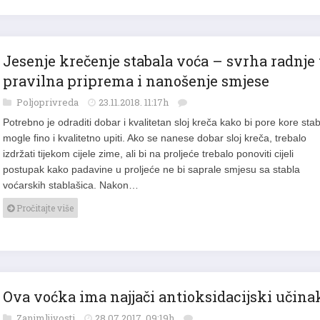
Jesenje krečenje stabala voća – svrha radnje 
pravilna priprema i nanošenje smjese
Poljoprivreda
23.11.2018. 11:17h
Potrebno je odraditi dobar i kvalitetan sloj kreča kako bi pore kore stab
mogle fino i kvalitetno upiti. Ako se nanese dobar sloj kreča, trebalo
izdržati tijekom cijele zime, ali bi na proljeće trebalo ponoviti cijeli
postupak kako padavine u proljeće ne bi saprale smjesu sa stabla
voćarskih stablašica. Nakon…
Pročitajte više
Ova voćka ima najjači antioksidacijski učina
Zanimljivosti
28.07.2017. 09:19h