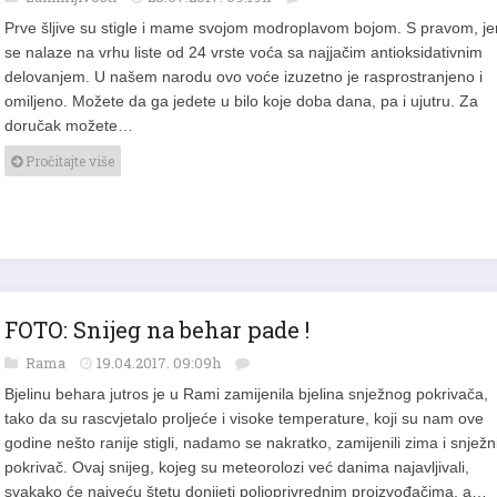
Prve šljive su stigle i mame svojom modroplavom bojom. S pravom, je
se nalaze na vrhu liste od 24 vrste voća sa najjačim antioksidativnim
delovanjem. U našem narodu ovo voće izuzetno je rasprostranjeno i
omiljeno. Možete da ga jedete u bilo koje doba dana, pa i ujutru. Za
doručak možete…
Pročitajte više
FOTO: Snijeg na behar pade !
Rama
19.04.2017. 09:09h
Bjelinu behara jutros je u Rami zamijenila bjelina snježnog pokrivača,
tako da su rascvjetalo proljeće i visoke temperature, koji su nam ove
godine nešto ranije stigli, nadamo se nakratko, zamijenili zima i snježn
pokrivač. Ovaj snijeg, kojeg su meteorolozi već danima najavljivali,
svakako će najveću štetu donijeti poljoprivrednim proizvođačima, a…