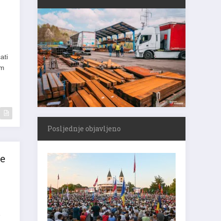
ati
em
Posljednje objavljeno
ve
e