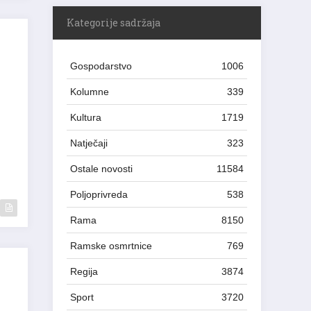
Kategorije sadržaja
Gospodarstvo
1006
Kolumne
339
Kultura
1719
Natječaji
323
Ostale novosti
11584
Poljoprivreda
538
Rama
8150
Ramske osmrtnice
769
Regija
3874
Sport
3720