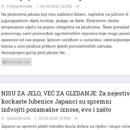
Poljoprivreda
06.08.2023. 12:25h
Na plodovima jabuka koji nisu zaštićeni lišćem, najčešće na južnom ili
jugozapadnom dijelu krošnje, javljaju se štete. Ekstremno visoke
temperature utječu na pojavu ožegotina na plodovima. Štete ponekad
potenciraju sami proizvođači agrotehničkim mjerama koje mogu poveć
opasnost od ove pojave: ljetnom rezidbom u voćarstvu; odstranjivanj
listova u zoni plodova prilikom ljetnih pomotehničkih zahvata.
Nezasjenjeni gornji plod jabuke Na…
Pročitajte više
NISU ZA JELO, VEĆ ZA GLEDANJE: Za nejesti
kockaste lubenice Japanci su spremni
izdvojiti pozamašne iznose, evo i zašto
Zanimljivosti
25.06.2020. 13:56h
Japanci su spremni platiti nekoliko tisuća dolara za rijetko i skupo voć