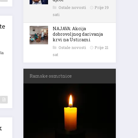
Ostale novosti
Prije 19
sati
te
NAJAVA: Akcija
dobrovoljnog darivanja
krvi na Ustirami
Ostale novosti
Prije 21
la
sat
Ramske osmrtnice
k