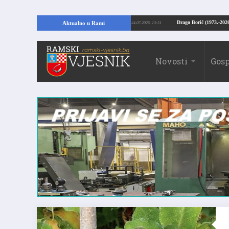
 U RAMI: Kopajući temelje kuće, pronašao vrijedne arheološke ostatke
Drago
Aktualno u Rami
24.07.2026. 13:51
Novosti
Gosp