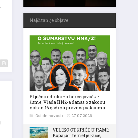
r
Najčitanije objave
Ključna odluka za hercegovačke
šume, Vlada HNŽ-a danas o zakonu
nakon 16 godina pravnog vakuuma
Ostale novosti
27.07.2026.
i
VELIKO OTKRIĆE U RAMI:
Kopajući temelje kuće,