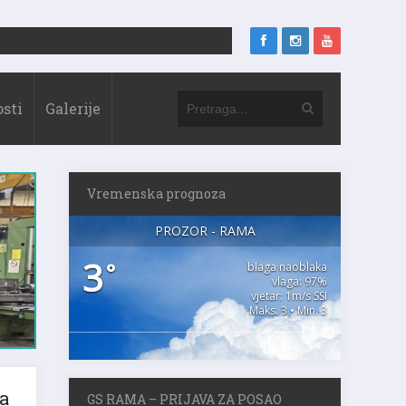
sti
Galerije
Vremenska prognoza
PROZOR - RAMA
3
°
blaga naoblaka
vlaga: 97%
vjetar: 1m/s SSI
Maks. 3 • Min. 3
a
GS RAMA – PRIJAVA ZA POSAO