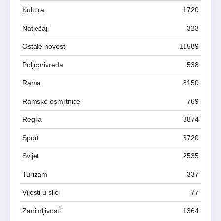
Kultura
1720
Natječaji
323
Ostale novosti
11589
Poljoprivreda
538
Rama
8150
Ramske osmrtnice
769
Regija
3874
Sport
3720
Svijet
2535
Turizam
337
Vijesti u slici
77
Zanimljivosti
1364