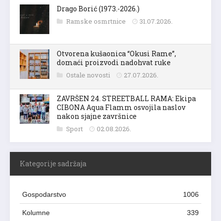
Drago Borić (1973.-2026.)
Ramske osmrtnice
31.07.2026.
Otvorena kušaonica “Okusi Rame”,
domaći proizvodi nadohvat ruke
Ostale novosti
27.07.2026.
ZAVRŠEN 24. STREETBALL RAMA: Ekipa
CIBONA Aqua Flamm osvojila naslov
nakon sjajne završnice
Sport
02.08.2026.
Kategorije sadržaja
Gospodarstvo
1006
Kolumne
339