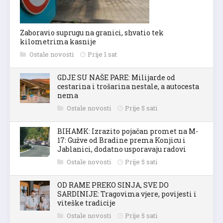
Zaboravio suprugu na granici, shvatio tek
kilometrima kasnije
Ostale novosti
Prije 1 sat
GDJE SU NAŠE PARE: Milijarde od
cestarina i trošarina nestale, a autocesta
nema
Ostale novosti
Prije 5 sati
BIHAMK: Izrazito pojačan promet na M-
17: Gužve od Bradine prema Konjicu i
Jablanici, dodatno usporavaju radovi
Ostale novosti
Prije 5 sati
OD RAME PREKO SINJA, SVE DO
SARDINIJE: Tragovima vjere, povijesti i
viteške tradicije
Ostale novosti
Prije 5 sati