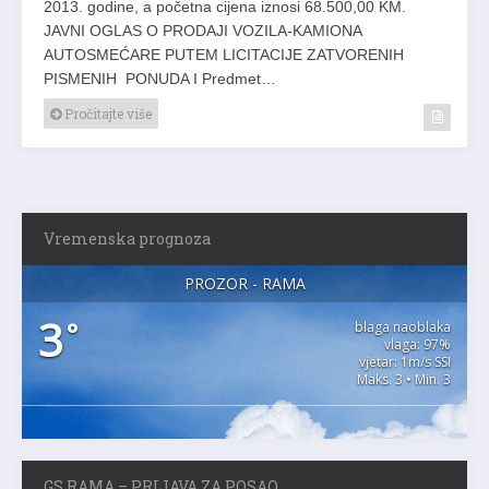
2013. godine, a početna cijena iznosi 68.500,00 KM.
JAVNI OGLAS O PRODAJI VOZILA-KAMIONA
AUTOSMEĆARE PUTEM LICITACIJE ZATVORENIH
PISMENIH PONUDA I Predmet…
Pročitajte više
Vremenska prognoza
PROZOR - RAMA
3
°
blaga naoblaka
vlaga: 97%
vjetar: 1m/s SSI
Maks. 3 • Min. 3
GS RAMA – PRIJAVA ZA POSAO