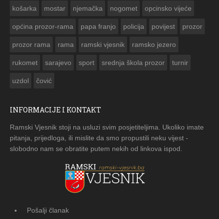
košarka
mostar
njemačka
nogomet
opcinsko vijeće
općina prozor-rama
papa franjo
policija
povijest
prozor
prozor rama
rama
ramski vjesnik
ramsko jezero
rukomet
sarajevo
sport
srednja škola prozor
turnir
uzdol
čović
INFORMACIJE I KONTAKT
Ramski Vjesnik stoji na usluzi svim posjetiteljima. Ukoliko imate
pitanja, prijedloga, ili mislite da smo propustili neku vijest -
slobodno nam se obratite putem nekih od linkova ispod.
Pošalji članak