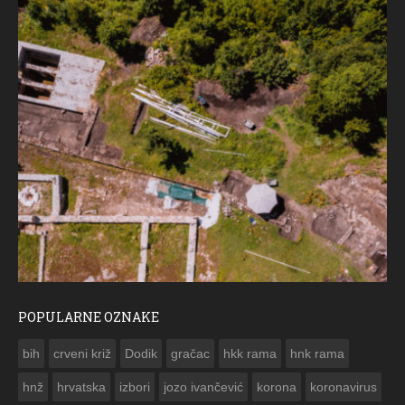
POPULARNE OZNAKE
ČESTITKA RAMSKOG VJESNIKA ZA USKRS 2023. GODINE
bih
crveni križ
Dodik
gračac
hkk rama
hnk rama


hnž
hrvatska
izbori
jozo ivančević
korona
koronavirus