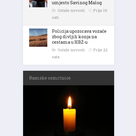
umjesto Savinog Malog
Ostale novosti
Prije 19
sati
Policija upozorava vozače
zbog divljih konja na
cestama u HBŽ-u
Ostale novosti
Prije 22
sata
Ramske osmrtnice