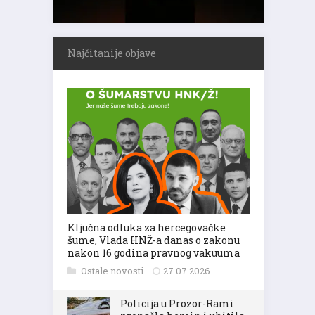
Najčitanije objave
Ključna odluka za hercegovačke
šume, Vlada HNŽ-a danas o zakonu
nakon 16 godina pravnog vakuuma
Ostale novosti
27.07.2026.
Policija u Prozor-Rami