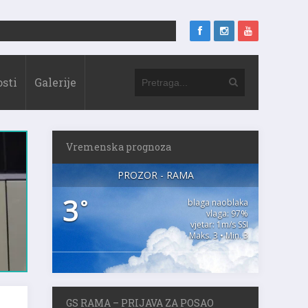
sti
Galerije
Vremenska prognoza
PROZOR - RAMA
3
°
blaga naoblaka
vlaga: 97%
vjetar: 1m/s SSI
Maks. 3 • Min. 3
GS RAMA – PRIJAVA ZA POSAO