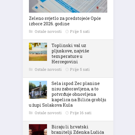
Zeleno svjetlo za predstojeće Opće
izbore 2026. godine
Ostale novosti
Prije 5 sati
Toplinski val uz
pljuskove, najviše
temperature u
Hercegovini
Ostale novosti
Prije 5 sati
Sela ispod Zec planine
nisu zaboravljena, a to
potvrđuje obnovljena
kapelica na Bilića groblju
u župi Solakova Kula
Ostale novosti
Prije 16 sati
Biraju li hrvatski
branitelji Zdenka Lučića