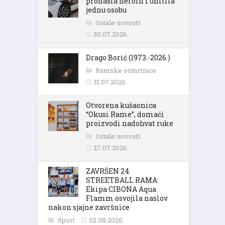
pronašla heroin i uhitila
jednu osobu
Ostale novosti
30.07.2026.
Drago Borić (1973.-2026.)
Ramske osmrtnice
31.07.2026.
Otvorena kušaonica
“Okusi Rame”, domaći
proizvodi nadohvat ruke
Ostale novosti
27.07.2026.
ZAVRŠEN 24.
STREETBALL RAMA:
Ekipa CIBONA Aqua
Flamm osvojila naslov
nakon sjajne završnice
Sport
02.08.2026.