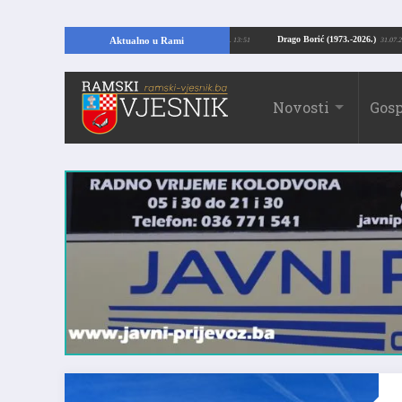
jući temelje kuće, pronašao vrijedne arheološke ostatke
Drago Borić (1973.-
Aktualno u Rami
24.07.2026. 13:51
Novosti
Gosp