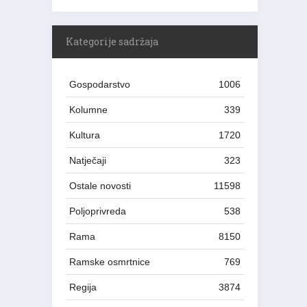
Kategorije sadržaja
Gospodarstvo
1006
Kolumne
339
Kultura
1720
Natječaji
323
Ostale novosti
11598
Poljoprivreda
538
Rama
8150
Ramske osmrtnice
769
Regija
3874