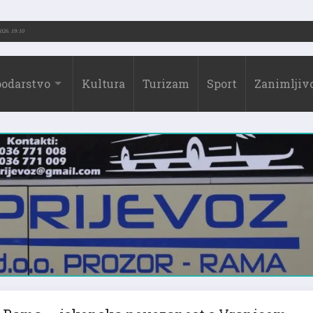
2026.)
31.07.2026. 19:10
odarstvo
Kultura
Turizam
Sport
Zanimljivo
Rama – iskonska povezanost s Vranicom