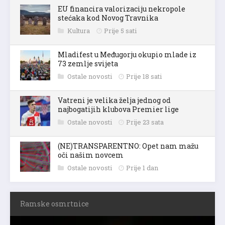
EU financira valorizaciju nekropole
stećaka kod Novog Travnika
Kultura
Prije 5 sati
Mladifest u Međugorju okupio mlade iz
73 zemlje svijeta
Ostale novosti
Prije 18 sati
Vatreni je velika želja jednog od
najbogatijih klubova Premier lige
Ostale novosti
Prije 23 sata
(NE)TRANSPARENTNO: Opet nam mažu
oči našim novcem
Ostale novosti
Prije 1 dan
Ramske osmrtnice