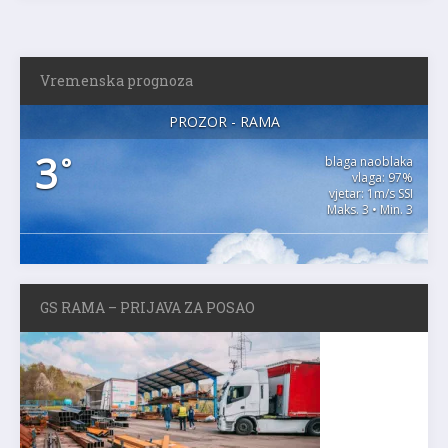
Vremenska prognoza
PROZOR - RAMA
3
°
blaga naoblaka
vlaga: 97%
vjetar: 1m/s SSI
Maks. 3 • Min. 3
GS RAMA – PRIJAVA ZA POSAO