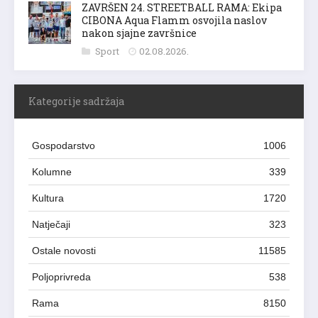
ZAVRŠEN 24. STREETBALL RAMA: Ekipa
CIBONA Aqua Flamm osvojila naslov
nakon sjajne završnice
Sport
02.08.2026.
Kategorije sadržaja
Gospodarstvo
1006
Kolumne
339
Kultura
1720
Natječaji
323
Ostale novosti
11585
Poljoprivreda
538
Rama
8150