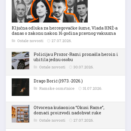
Ključna odluka za hercegovačke šume, Vlada HNŽ-a
danas o zakonu nakon 16 godina pravnog vakuuma
Ostale novosti
27.07.2026.
Policija u Prozor-Rami pronašla heroin i
uhitila jednu osobu
Ostale novosti
30.07.2026.
Drago Borić (1973.-2026.)
Ramske osmrtnice
31.07.2026.
Otvorena kušaonica “Okusi Rame”,
domaći proizvodi nadohvat ruke
Ostale novosti
27.07.2026.