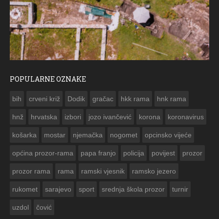
POPULARNE OZNAKE
ČE
bih
crveni križ
Dodik
gračac
hkk rama
hnk rama


hnž
hrvatska
izbori
jozo ivančević
korona
koronavirus
košarka
mostar
njemačka
nogomet
opcinsko vijeće
općina prozor-rama
papa franjo
policija
povijest
prozor
prozor rama
rama
ramski vjesnik
ramsko jezero
rukomet
sarajevo
sport
srednja škola prozor
turnir
uzdol
čović