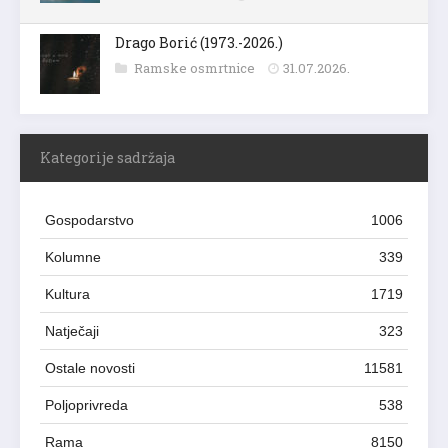
Drago Borić (1973.-2026.)
Ramske osmrtnice
31.07.2026.
Kategorije sadržaja
Gospodarstvo
1006
Kolumne
339
Kultura
1719
Natječaji
323
Ostale novosti
11581
Poljoprivreda
538
Rama
8150