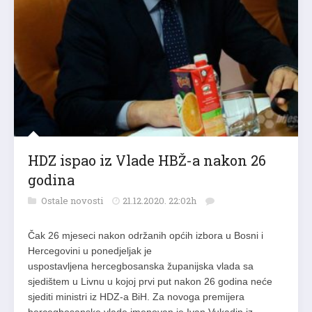
HDZ ispao iz Vlade HBŽ-a nakon 26
godina
Ostale novosti
21.12.2020. 22:02h
Čak 26 mjeseci nakon održanih općih izbora u Bosni i
Hercegovini u ponedjeljak je
uspostavljena hercegbosanska županijska vlada sa
sjedištem u Livnu u kojoj prvi put nakon 26 godina neće
sjediti ministri iz HDZ-a BiH. Za novoga premijera
hercegbosanske vlade imenovan je Ivan Vukadin iz