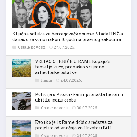
Ključna odluka za hercegovačke šume, Vlada HNŽ-a
danas o zakonu nakon 16 godina pravnog vakuuma
Ostale novosti
27.07.2026.
VELIKO OTKRIĆE U RAMI: Kopajući
temelje kuće, pronašao vrijedne
arheološke ostatke
Rama
24.07.2026.
Policija u Prozor-Rami pronašla heroin i
uhitila jednu osobu
Ostale novosti
30.07.2026.
Evo tko je iz Rame dobio sredstva za
projekte od značaja za Hrvate u BiH
Ostale novosti
24.07.2026.