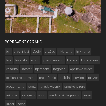
POPULARNE OZNAKE
ČESTITKA RAMSKOG VJESNIKA ZA US
bih
crveni križ
Dodik
gračac
hkk rama
hnk rama


hnž
hrvatska
izbori
jozo ivančević
korona
koronavirus
košarka
mostar
njemačka
nogomet
opcinsko vijeće
općina prozor-rama
papa franjo
policija
povijest
prozor
prozor rama
rama
ramski vjesnik
ramsko jezero
rukomet
sarajevo
sport
srednja škola prozor
turnir
uzdol
čović