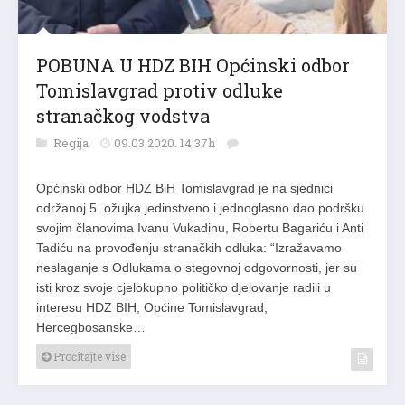
POBUNA U HDZ BIH Općinski odbor
Tomislavgrad protiv odluke
stranačkog vodstva
Regija
09.03.2020. 14:37h
Općinski odbor HDZ BiH Tomislavgrad je na sjednici
održanoj 5. ožujka jedinstveno i jednoglasno dao podršku
svojim članovima Ivanu Vukadinu, Robertu Bagariću i Anti
Tadiću na provođenju stranačkih odluka: “Izražavamo
neslaganje s Odlukama o stegovnoj odgovornosti, jer su
isti kroz svoje cjelokupno političko djelovanje radili u
interesu HDZ BIH, Općine Tomislavgrad,
Hercegbosanske…
Pročitajte više