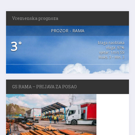
Vremenska prognoza
PROZOR - RAMA
3
°
blaga naoblaka
vlaga: 97%
vjetar: 1m/s SSI
Maks. 3 • Min. 3
GS RAMA – PRIJAVA ZA POSAO