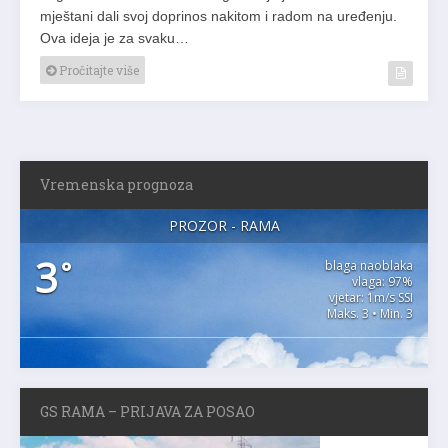
mještani dali svoj doprinos nakitom i radom na uređenju.
Ova ideja je za svaku…
Pročitajte više
Vremenska prognoza
PROZOR - RAMA
3
°
blaga naoblaka
vlaga: 97%
vjetar: 1m/s SSI
Maks. 3 • Min. 3
GS RAMA – PRIJAVA ZA POSAO