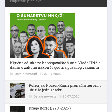
Najčitanije objave
Ključna odluka za hercegovačke šume, Vlada HNŽ-a
danas o zakonu nakon 16 godina pravnog vakuuma
Ostale novosti
27.07.2026.
Policija u Prozor-Rami pronašla heroin i
uhitila jednu osobu
Ostale novosti
30.07.2026.
Drago Borić (1973.-2026.)