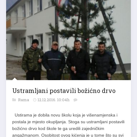
Ustramljani postavili božićno drvo
Rama
12.12.2016. 10:04h
Ustirama je dobila novu školu koja je višenamjenska i
postala je mjesto okupljanja. Stoga su ustramljani postavili
božićno drvo kod škole te ga uredili zajedničkim
angažmanom. Osobitost ovog kićenja je u tome što su svi