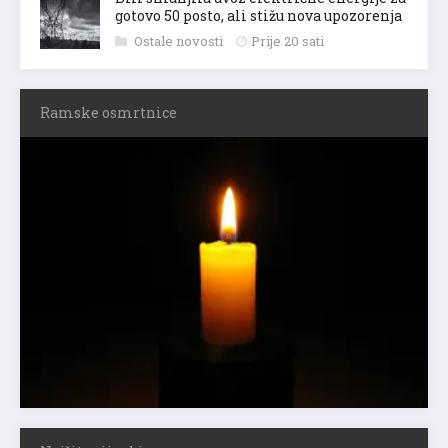
gotovo 50 posto, ali stižu nova upozorenja
Ostale novosti
Prije 20 sati
Ramske osmrtnice