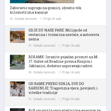
Zaboravio suprugu na granici, shvatio tek
kilometrima kasnije
Ostale novosti
Prije 10 sati
GDJE SU NAŠE PARE: Milijarde od
cestarina i trošarina nestale, a autocesta
nema
Ostale novosti
Prije 14 sati
BIHAMK: Izrazito pojačan promet na M-
17: Gužve od Bradine prema Konjicu i
Jablanici, dodatno usporavaju radovi
Ostale novosti
Prije 14 sati
OD RAME PREKO SINJA, SVE DO
SARDINIJE: Tragovima vjere, povijesti i
viteške tradicije
Ostale novosti
Prije 15 sati
BiH smanjila uvoz električne energije za