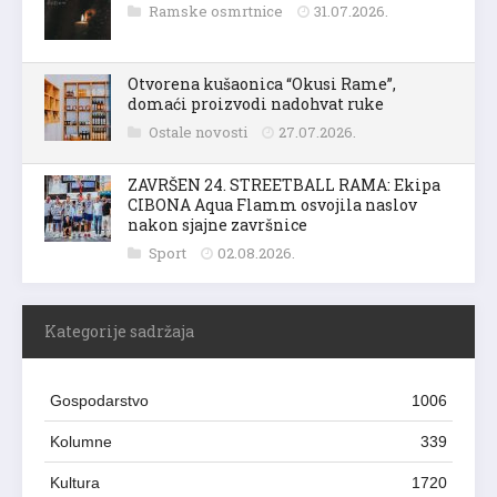
Ramske osmrtnice
31.07.2026.
Otvorena kušaonica “Okusi Rame”,
domaći proizvodi nadohvat ruke
Ostale novosti
27.07.2026.
ZAVRŠEN 24. STREETBALL RAMA: Ekipa
CIBONA Aqua Flamm osvojila naslov
nakon sjajne završnice
Sport
02.08.2026.
Kategorije sadržaja
Gospodarstvo
1006
Kolumne
339
Kultura
1720