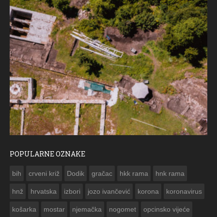
POPULARNE OZNAKE
ČESTITKA RAMSKOG VJESNIKA ZA USKRS 2023. GODINE
bih
crveni križ
Dodik
gračac
hkk rama
hnk rama


hnž
hrvatska
izbori
jozo ivančević
korona
koronavirus
košarka
mostar
njemačka
nogomet
opcinsko vijeće