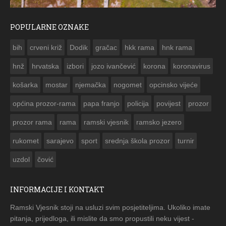
POPULARNE OZNAKE
ČESTITKA RAMSKOG VJESNIKA ZA USKRS 2023. GODINE
bih
crveni križ
Dodik
gračac
hkk rama
hnk rama


hnž
hrvatska
izbori
jozo ivančević
korona
koronavirus
košarka
mostar
njemačka
nogomet
opcinsko vijeće
općina prozor-rama
papa franjo
policija
povijest
prozor
prozor rama
rama
ramski vjesnik
ramsko jezero
rukomet
sarajevo
sport
srednja škola prozor
turnir
uzdol
čović
INFORMACIJE I KONTAKT
Ramski Vjesnik stoji na usluzi svim posjetiteljima. Ukoliko imate
pitanja, prijedloga, ili mislite da smo propustili neku vijest -