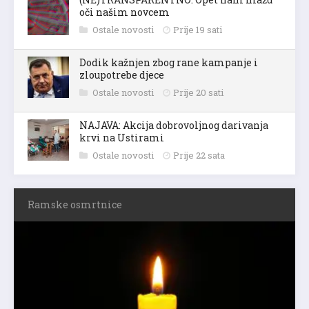
oči našim novcem
Ostale novosti
Prije 19 sati
Dodik kažnjen zbog rane kampanje i
zloupotrebe djece
Ostale novosti
Prije 20 sati
NAJAVA: Akcija dobrovoljnog darivanja
krvi na Ustirami
Ostale novosti
Prije 22 sata
Ramske osmrtnice