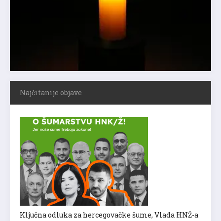
Najčitanije objave
Ključna odluka za hercegovačke šume, Vlada HNŽ-a