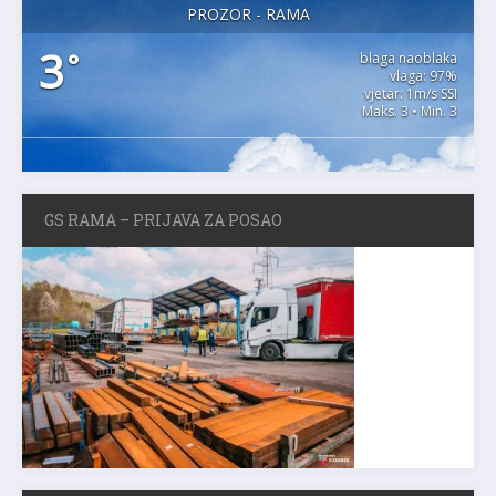
PROZOR - RAMA
3
°
blaga naoblaka
vlaga: 97%
vjetar: 1m/s SSI
Maks. 3 • Min. 3
GS RAMA – PRIJAVA ZA POSAO