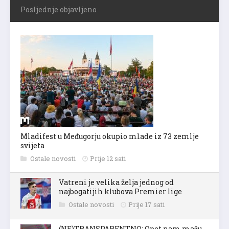
Posljednje objavljeno
Mladifest u Međugorju okupio mlade iz 73 zemlje
svijeta
Ostale novosti
Prije 12 sati
Vatreni je velika želja jednog od
najbogatijih klubova Premier lige
Ostale novosti
Prije 17 sati
(NE)TRANSPARENTNO: Opet nam mažu