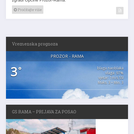
Pročitajte više
Vremenska prognoza
PROZOR - RAMA
3
°
blaga naoblaka
vlaga: 97%
vjetar: 1m/s SSI
Maks. 3 • Min. 3
GS RAMA – PRIJAVA ZA POSAO