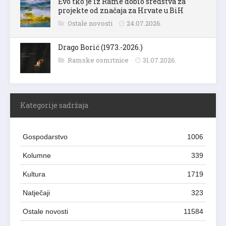
Evo tko je iz Rame dobio sredstva za
projekte od značaja za Hrvate u BiH
Ostale novosti
24.07.2026.
Drago Borić (1973.-2026.)
Ramske osmrtnice
31.07.2026.
Kategorije sadržaja
Gospodarstvo
1006
Kolumne
339
Kultura
1719
Natječaji
323
Ostale novosti
11584