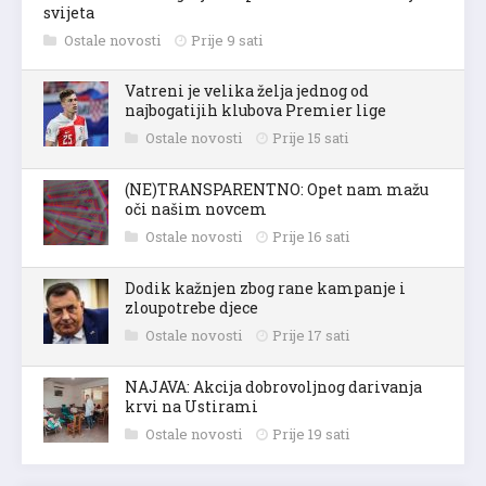
svijeta
Ostale novosti
Prije 9 sati
Vatreni je velika želja jednog od
najbogatijih klubova Premier lige
Ostale novosti
Prije 15 sati
(NE)TRANSPARENTNO: Opet nam mažu
oči našim novcem
Ostale novosti
Prije 16 sati
Dodik kažnjen zbog rane kampanje i
zloupotrebe djece
Ostale novosti
Prije 17 sati
NAJAVA: Akcija dobrovoljnog darivanja
krvi na Ustirami
Ostale novosti
Prije 19 sati