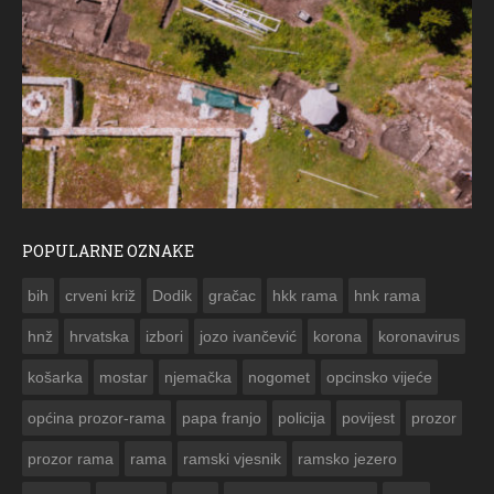
POPULARNE OZNAKE
ČESTITKA RAMSKOG VJESNIKA ZA
bih
crveni križ
Dodik
gračac
hkk rama
hnk rama


hnž
hrvatska
izbori
jozo ivančević
korona
koronavirus
košarka
mostar
njemačka
nogomet
opcinsko vijeće
općina prozor-rama
papa franjo
policija
povijest
prozor
prozor rama
rama
ramski vjesnik
ramsko jezero