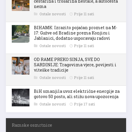
cestarina i trošarina nestale, a autocesta
nema
Ostale novosti
Prije 11 sati
BIHAMK: Izrazito pojačan promet na M-
17: Gužve od Bradine prema Konjicu i
Jablanici, dodatno usporavaju radovi
Ostale novosti
Prije 11 sati
OD RAME PREKO SINJA, SVE DO
SARDINIJE: Tragovima vjere, povijesti i
viteške tradicije
Ostale novosti
Prije 11 sati
BiH smanjila uvoz električne energije za
gotovo 50 posto, ali stižu nova upozorenja
Ostale novosti
Prije 17 sati
Ramske osmrtnice