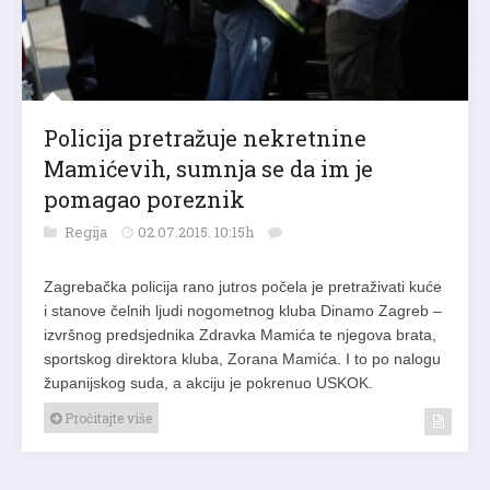
Policija pretražuje nekretnine
Mamićevih, sumnja se da im je
pomagao poreznik
Regija
02.07.2015. 10:15h
Zagrebačka policija rano jutros počela je pretraživati kuće
i stanove čelnih ljudi nogometnog kluba Dinamo Zagreb –
izvršnog predsjednika Zdravka Mamića te njegova brata,
sportskog direktora kluba, Zorana Mamića. I to po nalogu
županijskog suda, a akciju je pokrenuo USKOK.
Pročitajte više