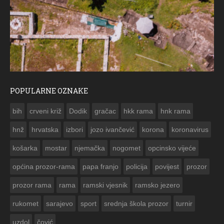
POPULARNE OZNAKE
ČESTITKA RAMSKOG VJESNIKA ZA USKRS 2023. GODINE
bih
crveni križ
Dodik
gračac
hkk rama
hnk rama


hnž
hrvatska
izbori
jozo ivančević
korona
koronavirus
košarka
mostar
njemačka
nogomet
opcinsko vijeće
općina prozor-rama
papa franjo
policija
povijest
prozor
prozor rama
rama
ramski vjesnik
ramsko jezero
rukomet
sarajevo
sport
srednja škola prozor
turnir
uzdol
čović