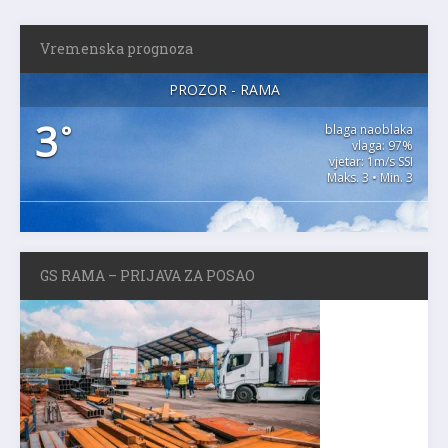
Vremenska prognoza
PROZOR - RAMA
3
°
blaga naoblaka
vlaga: 97%
vjetar: 1m/s SSI
Maks. 3 • Min. 3
GS RAMA – PRIJAVA ZA POSAO