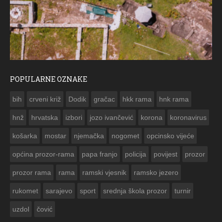
POPULARNE OZNAKE
ČE
bih
crveni križ
Dodik
gračac
hkk rama
hnk rama


hnž
hrvatska
izbori
jozo ivančević
korona
koronavirus
košarka
mostar
njemačka
nogomet
opcinsko vijeće
općina prozor-rama
papa franjo
policija
povijest
prozor
prozor rama
rama
ramski vjesnik
ramsko jezero
rukomet
sarajevo
sport
srednja škola prozor
turnir
uzdol
čović