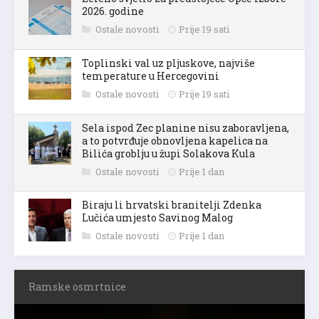
Zeleno svjetlo za predstojeće Opće izbore
2026. godine
Ostale novosti
Prije 19 sati
Toplinski val uz pljuskove, najviše
temperature u Hercegovini
Ostale novosti
Prije 19 sati
Sela ispod Zec planine nisu zaboravljena,
a to potvrđuje obnovljena kapelica na
Bilića groblju u župi Solakova Kula
Ostale novosti
Prije 1 dan
Biraju li hrvatski branitelji Zdenka
Lučića umjesto Savinog Malog
Ostale novosti
Prije 1 dan
Ramske osmrtnice