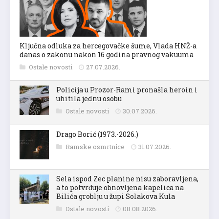
Ključna odluka za hercegovačke šume, Vlada HNŽ-a
danas o zakonu nakon 16 godina pravnog vakuuma
Ostale novosti
27.07.2026.
Policija u Prozor-Rami pronašla heroin i
uhitila jednu osobu
Ostale novosti
30.07.2026.
Drago Borić (1973.-2026.)
Ramske osmrtnice
31.07.2026.
Sela ispod Zec planine nisu zaboravljena,
a to potvrđuje obnovljena kapelica na
Bilića groblju u župi Solakova Kula
Ostale novosti
08.08.2026.