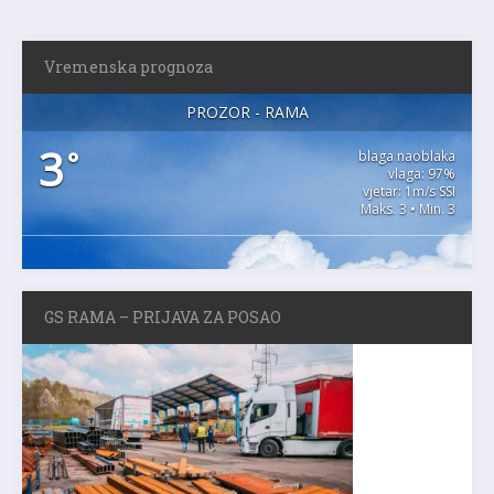
Vremenska prognoza
PROZOR - RAMA
3
°
blaga naoblaka
vlaga: 97%
vjetar: 1m/s SSI
Maks. 3 • Min. 3
GS RAMA – PRIJAVA ZA POSAO