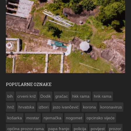
POPULARNE OZNAKE
ČESTITKA RAMSKOG VJESNIKA ZA USKRS 2023. GODINE
bih
crveni križ
Dodik
gračac
hkk rama
hnk rama


hnž
hrvatska
izbori
jozo ivančević
korona
koronavirus
košarka
mostar
njemačka
nogomet
opcinsko vijeće
općina prozor-rama
papa franjo
policija
povijest
prozor