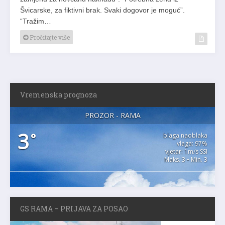
Švicarske, za fiktivni brak. Svaki dogovor je moguć”.
“Tražim…
Pročitajte više
Vremenska prognoza
PROZOR - RAMA
3
°
blaga naoblaka
vlaga: 97%
vjetar: 1m/s SSI
Maks. 3 • Min. 3
GS RAMA – PRIJAVA ZA POSAO