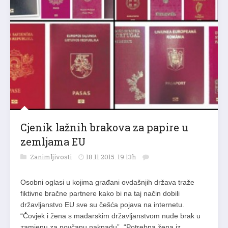
Cjenik lažnih brakova za papire u
zemljama EU
Zanimljivosti
18.11.2015. 19:13h
Osobni oglasi u kojima građani ovdašnjih država traže
fiktivne bračne partnere kako bi na taj način dobili
državljanstvo EU sve su češća pojava na internetu.
“Čovjek i žena s mađarskim državljanstvom nude brak u
zamjenu za novčanu naknadu”. “Potrebna žena iz