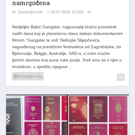
namrgođena
Zanimljivosti
23.07.2016. 12:36h
Nedjeljko Babić Gangster, najpoznatiji bračni posrednik
naših dana koji je planetarnu slavu stekao dokumentarnim
filmom “Gangster te voli” Nebojše Slijepčevića,
nagrađenog na prestižnim festivalima od Zagrebdoka, do
Bjelorusije, Belgije, Australije, SAD-a, u ovim vrućim
ljetnim danima ima pune ruke posla. Sreli smo se s njim u
Imotskom, u sjedištu njegove…
Pročitajte više