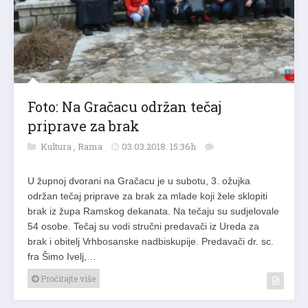
Foto: Na Gračacu održan tečaj
priprave za brak
Kultura
,
Rama
03.03.2018. 15:36h
U župnoj dvorani na Gračacu je u subotu, 3. ožujka
održan tečaj priprave za brak za mlade koji žele sklopiti
brak iz župa Ramskog dekanata. Na tečaju su sudjelovale
54 osobe. Tečaj su vodi stručni predavači iz Ureda za
brak i obitelj Vrhbosanske nadbiskupije. Predavači dr. sc.
fra Šimo Ivelj,…
Pročitajte više