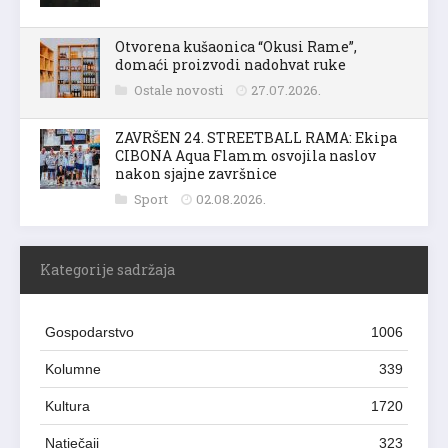
Otvorena kušaonica “Okusi Rame”,
domaći proizvodi nadohvat ruke
Ostale novosti
27.07.2026.
ZAVRŠEN 24. STREETBALL RAMA: Ekipa
CIBONA Aqua Flamm osvojila naslov
nakon sjajne završnice
Sport
02.08.2026.
Kategorije sadržaja
Gospodarstvo
1006
Kolumne
339
Kultura
1720
Natječaji
323