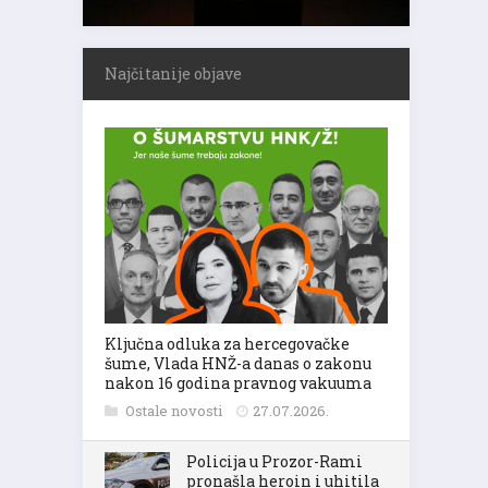
Najčitanije objave
Ključna odluka za hercegovačke
šume, Vlada HNŽ-a danas o zakonu
nakon 16 godina pravnog vakuuma
Ostale novosti
27.07.2026.
Policija u Prozor-Rami
pronašla heroin i uhitila