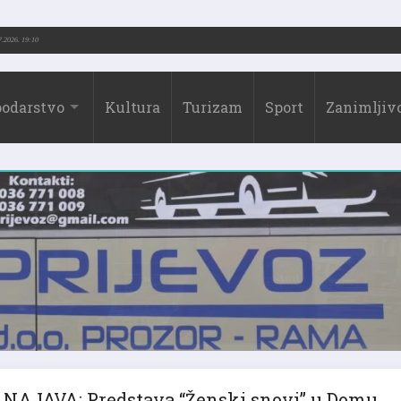
.-2026.)
31.07.2026. 19:10
odarstvo
Kultura
Turizam
Sport
Zanimljivo
NAJAVA: Predstava “Ženski snovi” u Domu