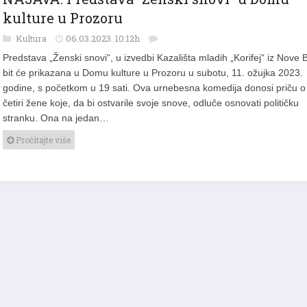
kulture u Prozoru
Kultura
06.03.2023. 10:12h
Predstava „Ženski snovi“, u izvedbi Kazališta mladih „Korifej“ iz Nove B
bit će prikazana u Domu kulture u Prozoru u subotu, 11. ožujka 2023.
godine, s početkom u 19 sati. Ova urnebesna komedija donosi priču o
četiri žene koje, da bi ostvarile svoje snove, odluče osnovati političku
stranku. Ona na jedan…
Pročitajte više