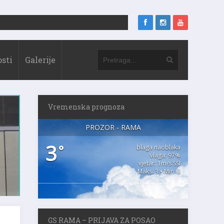
sti
Galerije
Vremenska prognoza
PROZOR - RAMA
3
°
blaga naoblaka
vlaga: 97%
vjetar: 1m/s SSI
Maks. 3 • Min. 3
GS RAMA – PRIJAVA ZA POSAO