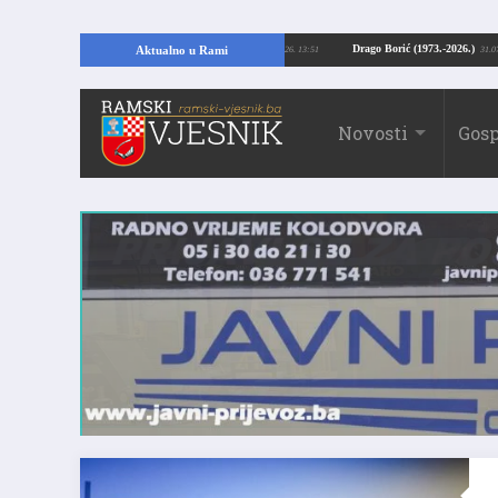
pajući temelje kuće, pronašao vrijedne arheološke ostatke
Drago Borić (1973
Aktualno u Rami
24.07.2026. 13:51
Novosti
Gosp