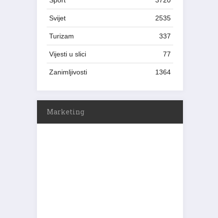
Sport
3720
Svijet
2535
Turizam
337
Vijesti u slici
77
Zanimljivosti
1364
Marketing