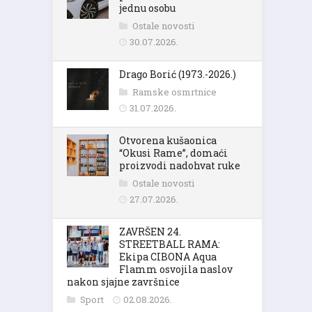
jednu osobu
Ostale novosti
30.07.2026.
Drago Borić (1973.-2026.)
Ramske osmrtnice
31.07.2026.
Otvorena kušaonica
“Okusi Rame”, domaći
proizvodi nadohvat ruke
Ostale novosti
27.07.2026.
ZAVRŠEN 24.
STREETBALL RAMA:
Ekipa CIBONA Aqua
Flamm osvojila naslov
nakon sjajne završnice
Sport
02.08.2026.