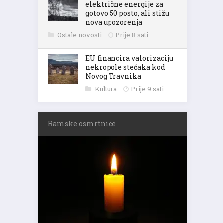
električne energije za
gotovo 50 posto, ali stižu
nova upozorenja
Ostale novosti
Prije 8 sati
EU financira valorizaciju
nekropole stećaka kod
Novog Travnika
Kultura
Prije 9 sati
Ramske osmrtnice