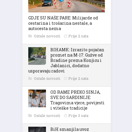
GDJE SU NAŠE PARE: Milijarde od
cestarina i trošarina nestale, a
autocesta nema
Ostale novosti
Prije 2 sata
BIHAMK: Izrazito pojačan
promet na M-17: Gužve od
Bradine prema Konjicu i
Jablanici, dodatno
usporavaju radovi
Ostale novosti
Prije 2 sata
OD RAME PREKO SINJA,
SVE DO SARDINIJE:
Tragovima vjere, povijesti
i viteške tradicije
Ostale novosti
Prije 3 sata
BiH smanjila uvoz