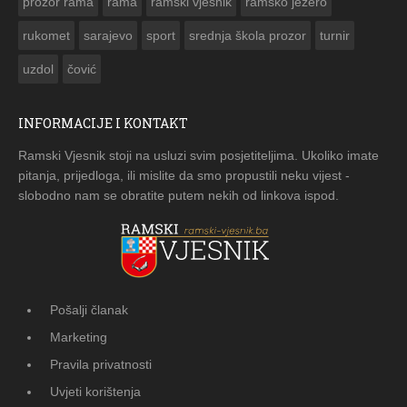
prozor rama
rama
ramski vjesnik
ramsko jezero
rukomet
sarajevo
sport
srednja škola prozor
turnir
uzdol
čović
INFORMACIJE I KONTAKT
Ramski Vjesnik stoji na usluzi svim posjetiteljima. Ukoliko imate
pitanja, prijedloga, ili mislite da smo propustili neku vijest -
slobodno nam se obratite putem nekih od linkova ispod.
Pošalji članak
Marketing
Pravila privatnosti
Uvjeti korištenja