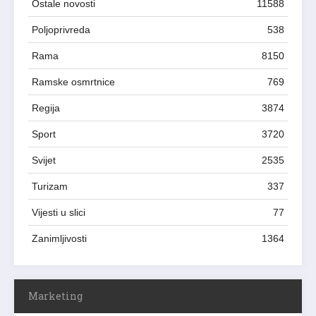
Ostale novosti
11588
Poljoprivreda
538
Rama
8150
Ramske osmrtnice
769
Regija
3874
Sport
3720
Svijet
2535
Turizam
337
Vijesti u slici
77
Zanimljivosti
1364
Marketing