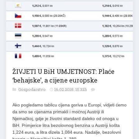
ŽIVJETI U BiH UMJETNOST: Plaće
‘behajske’, a cijene europske
Gospodarstvo
16.02.2018. 15:32h
Ako pogledamo tablicu cijena goriva u Europi, vidjeti ćemo
da smo se cijenama primakli i moćnoj Austriji ili
Njemačkoj, gdje je životni standard daleko od onoga u
BiH. Primjerice litra bezolovnog benzina u Austriji košta
1,224 eura, a litra dizela 1,084 eura. Nadalje, bezolovni
benzin u Njemačkoj košta 1, 389…