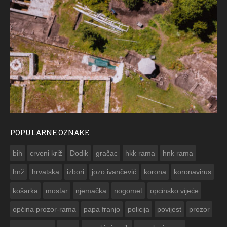
POPULARNE OZNAKE
ČE
bih
crveni križ
Dodik
gračac
hkk rama
hnk rama


hnž
hrvatska
izbori
jozo ivančević
korona
koronavirus
košarka
mostar
njemačka
nogomet
opcinsko vijeće
općina prozor-rama
papa franjo
policija
povijest
prozor