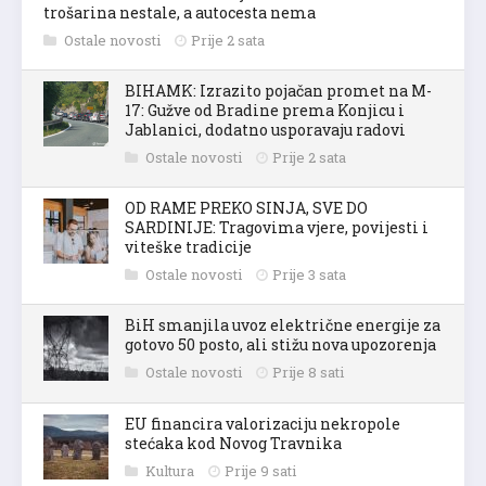
trošarina nestale, a autocesta nema
Ostale novosti
Prije 2 sata
BIHAMK: Izrazito pojačan promet na M-
17: Gužve od Bradine prema Konjicu i
Jablanici, dodatno usporavaju radovi
Ostale novosti
Prije 2 sata
OD RAME PREKO SINJA, SVE DO
SARDINIJE: Tragovima vjere, povijesti i
viteške tradicije
Ostale novosti
Prije 3 sata
BiH smanjila uvoz električne energije za
gotovo 50 posto, ali stižu nova upozorenja
Ostale novosti
Prije 8 sati
EU financira valorizaciju nekropole
stećaka kod Novog Travnika
Kultura
Prije 9 sati