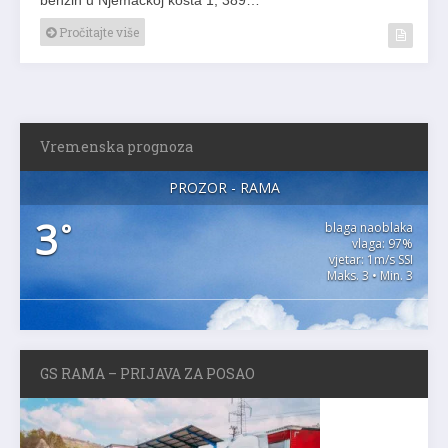
Pročitajte više
Vremenska prognoza
PROZOR - RAMA
3
°
blaga naoblaka
vlaga: 97%
vjetar: 1m/s SSI
Maks. 3 • Min. 3
GS RAMA – PRIJAVA ZA POSAO