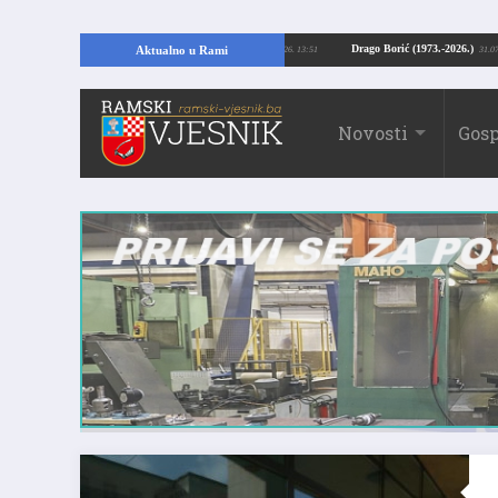
pajući temelje kuće, pronašao vrijedne arheološke ostatke
Drago Borić (1973
Aktualno u Rami
24.07.2026. 13:51
Novosti
Gosp