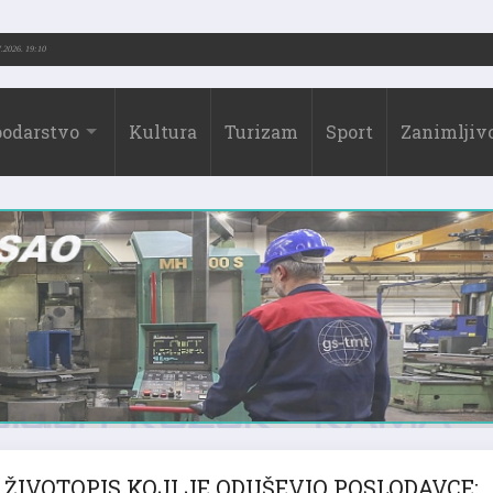
.-2026.)
31.07.2026. 19:10
odarstvo
Kultura
Turizam
Sport
Zanimljivo