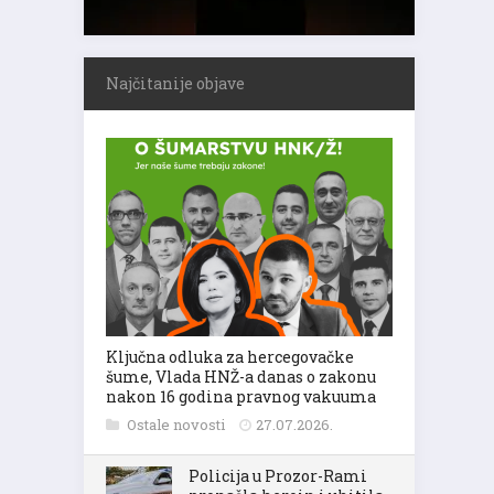
Najčitanije objave
Ključna odluka za hercegovačke
šume, Vlada HNŽ-a danas o zakonu
nakon 16 godina pravnog vakuuma
Ostale novosti
27.07.2026.
Policija u Prozor-Rami