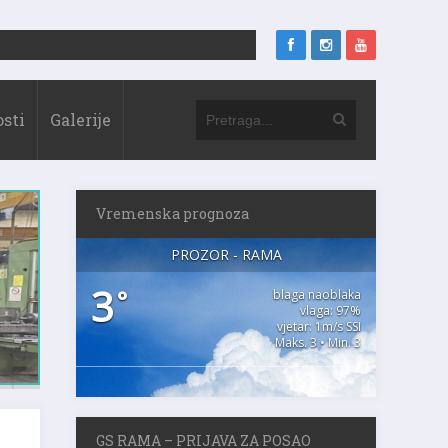
sti
Galerije
Vremenska prognoza
PROZOR - RAMA
3
°
blaga naoblaka
vlaga: 97%
vjetar: 1m/s SSI
Maks. 3 • Min. 3
GS RAMA – PRIJAVA ZA POSAO