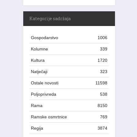
Kategorije sadržaja
Gospodarstvo
1006
Kolumne
339
Kultura
1720
Natječaji
323
Ostale novosti
11598
Poljoprivreda
538
Rama
8150
Ramske osmrtnice
769
Regija
3874