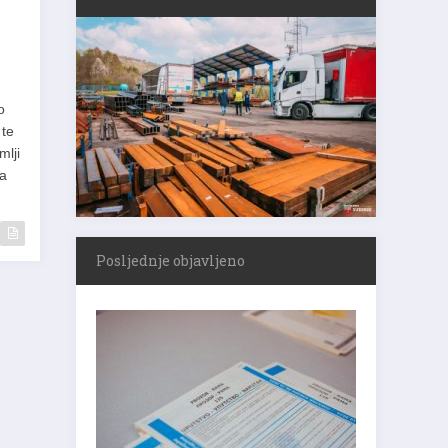
o
 te
mlji
ra
Posljednje objavljeno