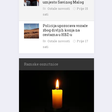
umjesto Savinog Malog
Ostale novosti
Prije 15
sati
Policija upozorava vozače
zbog divljih konja na
cestama u HBŽ-u
Ostale novosti
Prije 17
sati
Ramske osmrtnice