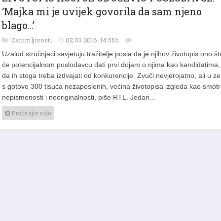
ŽIVOTOPIS KOJI JE ODUŠEVIO POSLODAVCE:
‘Majka mi je uvijek govorila da sam njeno
blago…’
Zanimljivosti
02.03.2016. 14:55h
Uzalud stručnjaci savjetuju tražitelje posla da je njihov životopis ono št
će potencijalnom poslodavcu dati prvi dojam o njima kao kandidatima,
da ih stoga treba izdvajati od konkurencije. Zvuči nevjerojatno, ali u ze
s gotovo 300 tisuća nezaposlenih, većina životopisa izgleda kao smot
nepismenosti i neoriginalnosti, piše RTL. Jedan…
Pročitajte više