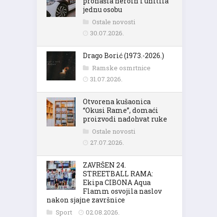
pronašla heroin i uhitila
jednu osobu
Ostale novosti
30.07.2026.
Drago Borić (1973.-2026.)
Ramske osmrtnice
31.07.2026.
Otvorena kušaonica
“Okusi Rame”, domaći
proizvodi nadohvat ruke
Ostale novosti
27.07.2026.
ZAVRŠEN 24.
STREETBALL RAMA:
Ekipa CIBONA Aqua
Flamm osvojila naslov
nakon sjajne završnice
Sport
02.08.2026.