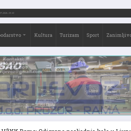
73.-2026.)
31.07.2026. 19:10
odarstvo
Kultura
Turizam
Sport
Zanimljivo