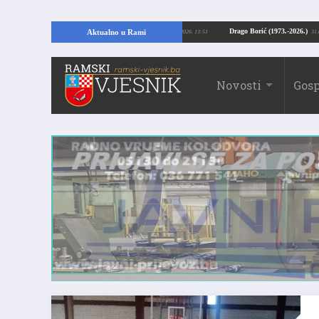
Kopajući temelje kuće, pronašao vrijedne arheološke ostatke
Drago Borić (19
Aktualno u Rami
24.07.2026. 13:51
Novosti
Gosp