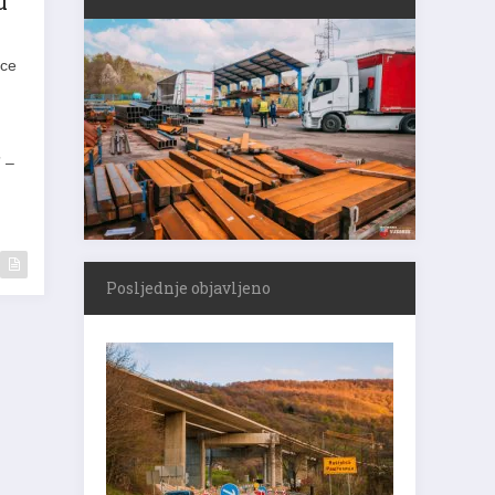
u
ice
u
” –
Posljednje objavljeno