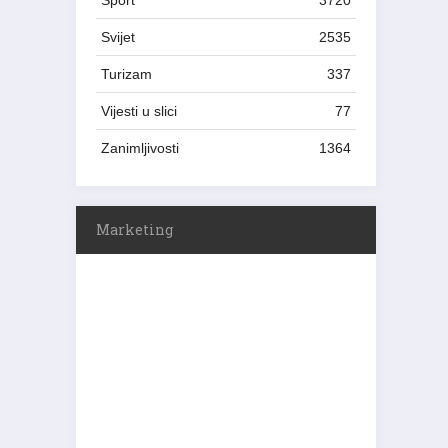
Sport
3720
Svijet
2535
Turizam
337
Vijesti u slici
77
Zanimljivosti
1364
Marketing