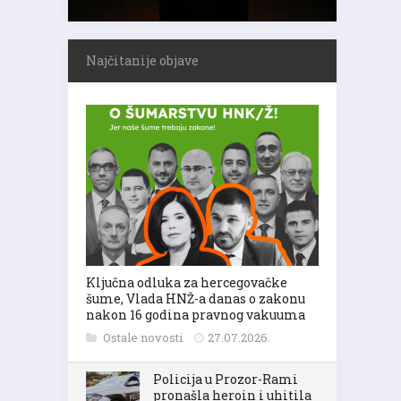
Najčitanije objave
Ključna odluka za hercegovačke
šume, Vlada HNŽ-a danas o zakonu
nakon 16 godina pravnog vakuuma
Ostale novosti
27.07.2026.
Policija u Prozor-Rami
pronašla heroin i uhitila