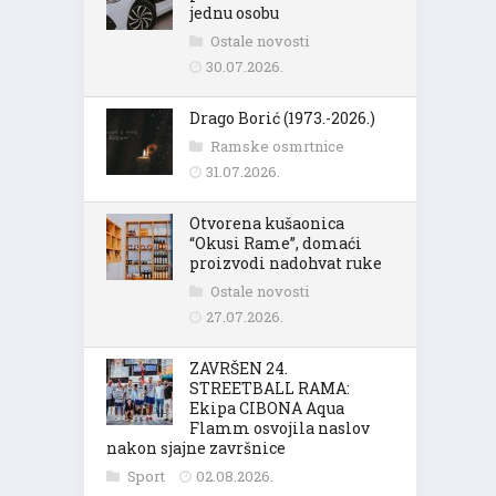
jednu osobu
Ostale novosti
30.07.2026.
Drago Borić (1973.-2026.)
Ramske osmrtnice
31.07.2026.
Otvorena kušaonica
“Okusi Rame”, domaći
proizvodi nadohvat ruke
Ostale novosti
27.07.2026.
ZAVRŠEN 24.
STREETBALL RAMA:
Ekipa CIBONA Aqua
Flamm osvojila naslov
nakon sjajne završnice
Sport
02.08.2026.