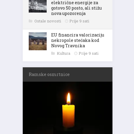
električne energije za
gotovo 50 posto, ali stižu
nova upozorenja
Ostale novosti
Prije 9 sati
EU financira valorizaciju
nekropole stećaka kod
Novog Travnika
Kultura
Prije 9 sati
Ramske osmrtnice