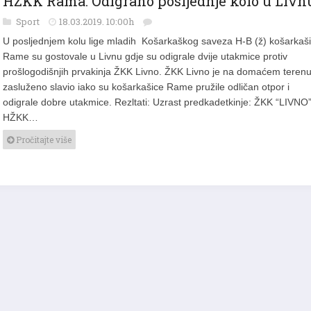
HŽKK Rama: Odigrano posljednje kolo u Livn
Sport
18.03.2019. 10:00h
U posljednjem kolu lige mladih Košarkaškog saveza H-B (ž) košarkaš
Rame su gostovale u Livnu gdje su odigrale dvije utakmice protiv
prošlogodišnjih prvakinja ŽKK Livno. ŽKK Livno je na domaćem teren
zasluženo slavio iako su košarkašice Rame pružile odličan otpor i
odigrale dobre utakmice. Rezltati: Uzrast predkadetkinje: ŽKK “LIVNO
HŽKK…
Pročitajte više