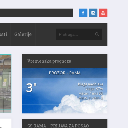
sti
Galerije
Vremenska prognoza
PROZOR - RAMA
3
°
blaga naoblaka
vlaga: 97%
vjetar: 1m/s SSI
Maks. 3 • Min. 3
GS RAMA – PRIJAVA ZA POSAO