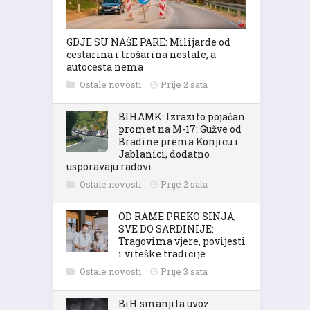
GDJE SU NAŠE PARE: Milijarde od
cestarina i trošarina nestale, a
autocesta nema
Ostale novosti
Prije 2 sata
BIHAMK: Izrazito pojačan
promet na M-17: Gužve od
Bradine prema Konjicu i
Jablanici, dodatno
usporavaju radovi
Ostale novosti
Prije 2 sata
OD RAME PREKO SINJA,
SVE DO SARDINIJE:
Tragovima vjere, povijesti
i viteške tradicije
Ostale novosti
Prije 3 sata
BiH smanjila uvoz