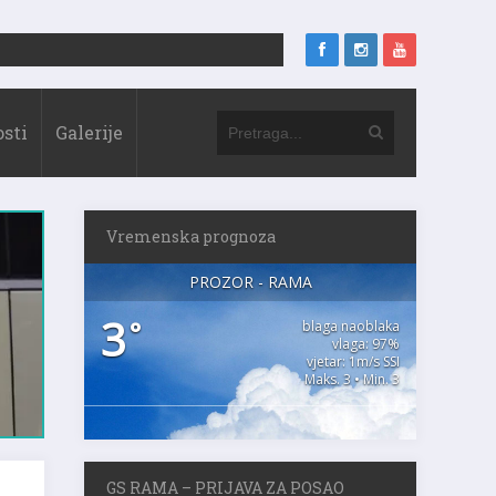
sti
Galerije
Vremenska prognoza
PROZOR - RAMA
3
°
blaga naoblaka
vlaga: 97%
vjetar: 1m/s SSI
Maks. 3 • Min. 3
GS RAMA – PRIJAVA ZA POSAO