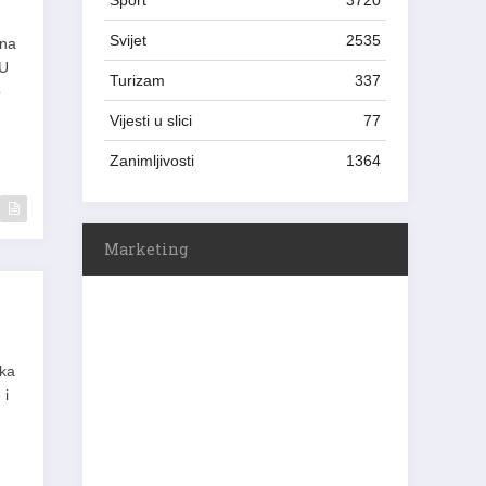
Sport
3720
Svijet
2535
 na
 U
Turizam
337
o
Vijesti u slici
77
Zanimljivosti
1364
Marketing
aka
 i