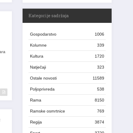
Kategorije sadržaja
Gospodarstvo
1006
Kolumne
339
ara
Kultura
1720
Natječaji
323
Ostale novosti
11589
Poljoprivreda
538
Rama
8150
Ramske osmrtnice
769
ć
Regija
3874