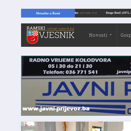
IĆE U RAMI: Kopajući temelje kuće, pronašao vrijedne arheološke ostatke
Dr
Aktualno u Rami
24.07.2026. 13:51
Novosti
Gosp