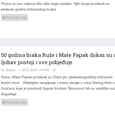
Prozor je ovo vrijeme bilo više nego osobito. Njih dvoje proslavili su
pedeset godina kršćanskog braka.
Pročitajte više
50 godina braka Ruže i Mate Papak dokaz su 
ljubav postoji i sve pobjeđuje
Rama
23.11.2019. 19:09h
Ruža i Mato Papak proslavili su Zlatni pir, pedesetogodišnji kršćanski
bračni život. Obiteljsko okupljanje i misno slavlje u crkvi Svetog Ante 
Gračacu koje je predvodi župnik fra Anto Šimunović bili su središte ov
događaja.
Pročitajte više