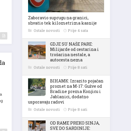
Zaboravio suprugu na granici,
shvatio tek kilometrima kasnije
Ostale novosti
Prije 4 sata
GDJE SU NAŠE PARE:
Milijarde od cestarina i
trošarina nestale, a
autocesta nema
da
Ostale novosti
Prije 8 sati
BIHAMK: Izrazito pojačan
promet na M-17: Gužve od
Bradine prema Konjicu i
na
Jablanici, dodatno
og
usporavaju radovi
Ostale novosti
Prije 8 sati
OD RAME PREKO SINJA,
SVE DO SARDINIJE: