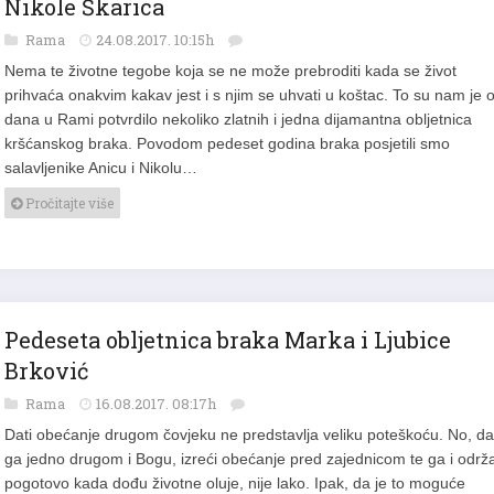
Nikole Škarica
Rama
24.08.2017. 10:15h
Nema te životne tegobe koja se ne može prebroditi kada se život
prihvaća onakvim kakav jest i s njim se uhvati u koštac. To su nam je 
dana u Rami potvrdilo nekoliko zlatnih i jedna dijamantna obljetnica
kršćanskog braka. Povodom pedeset godina braka posjetili smo
salavljenike Anicu i Nikolu…
Pročitajte više
Pedeseta obljetnica braka Marka i Ljubice
Brković
Rama
16.08.2017. 08:17h
Dati obećanje drugom čovjeku ne predstavlja veliku poteškoću. No, da
ga jedno drugom i Bogu, izreći obećanje pred zajednicom te ga i održa
pogotovo kada dođu životne oluje, nije lako. Ipak, da je to moguće