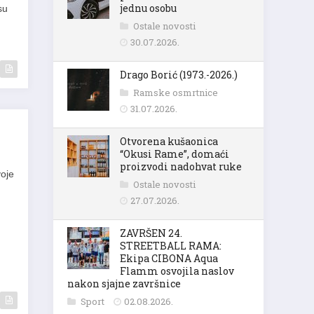
jednu osobu
su
Ostale novosti
30.07.2026.
Drago Borić (1973.-2026.)
Ramske osmrtnice
31.07.2026.
Otvorena kušaonica
“Okusi Rame”, domaći
proizvodi nadohvat ruke
voje
Ostale novosti
27.07.2026.
ZAVRŠEN 24.
STREETBALL RAMA:
Ekipa CIBONA Aqua
Flamm osvojila naslov
nakon sjajne završnice
Sport
02.08.2026.