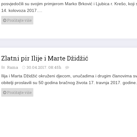
posvjedočili su svojim primjerom Marko Brković i Ljubica r. Krešo, koji 
14. kolovoza 2017….
Pročitajte više
Zlatni pir Ilije i Marte Džidžić
Rama
30.04.2017. 08:45h
Ilija i Marta Džidžić okruženi djecom, unučadima i drugim članovima s
obitelji proslavili su 50 godina bračnog života 17. travnja 2017. godine.
Pročitajte više