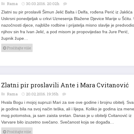
Rama
30.03.2016. 20:02h
Zlatni su pir proslavili Šimun Jelić Balta i Delfa, rođena Perić iz Jaklića
Uskrsni ponedjeljak u crkvi Uznesenja Blažene Djevice Marije u Šćitu.
nazočnosti djece, najbliže rodbine i prijatelja misno slavlje je predvodi
njihov sin fra Ivan Jelić, a pod misom je propovijedao fra Jure Perić,
župnik župe…
Pročitajte više
Zlatni pir proslavili Ante i Mara Cvitanović
Rama
20.02.2016. 19:35h
Hvala Bogu i mojoj supruzi Mari za sve ove godine i brojnu obitelj. Sv
je godina bila na svoj način teška, ali i lijepa. Koliko je godina iza mene
mog potomstva, ja sam zaista sretan. Danas je u obitelji Cvitanović iz
Varvare bilo izuzetno svečano. Svečanost koja se događa…
Pročitajte više