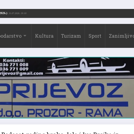
ago Borić (1973.-2026.)
31.07.2026. 19:10
odarstvo
Kultura
Turizam
Sport
Zanimljivo