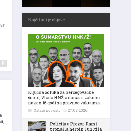
Najčitanije objave
ovih
Ključna odluka za hercegovačke
šume, Vlada HNŽ-a danas o zakonu
nakon 16 godina pravnog vakuuma
Ostale novosti
27.07.2026.
ti
ti,
Policija u Prozor-Rami
pronašla heroin i uhitila