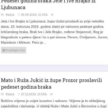
Pedeset godina braka Jele i Ive Brajko iz
Ljubunaca
Rama
18.08.2024. 10:36h
Jela i Ivo Brajko iz Ljubunaca, župa Uzdol proslavili su prije nekoliko
dana, 10. kolovoza 2024. godine zlatni pir odnosno pedeset godina
kršćanskog braka. Brak Ive i Jele Brajko, rođene Stojanović, Bog je
blagoslovio s petero djece i to s pet sinova: Perom, Cmiljanom, Jurom
Marinkom i Mirkom. Pero je…
Pročitajte više
Mato i Ruža Jukić iz župe Prozor proslavili
pedeset godina braka
Rama
27.12.2023. 13:09h
Božićno vrijeme je uvijek izuzetno i radosno. Vrijeme je to obiteljskog
zajedništva i darivanja. U obitelji Ruže i Mate Jukić s Borovnice u župi