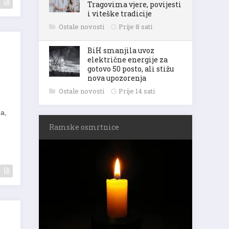
Tragovima vjere, povijesti
i viteške tradicije
Ostale novosti
Prije 8 sati
BiH smanjila uvoz
električne energije za
gotovo 50 posto, ali stižu
nova upozorenja
Ostale novosti
Prije 14 sati
na,
Ramske osmrtnice