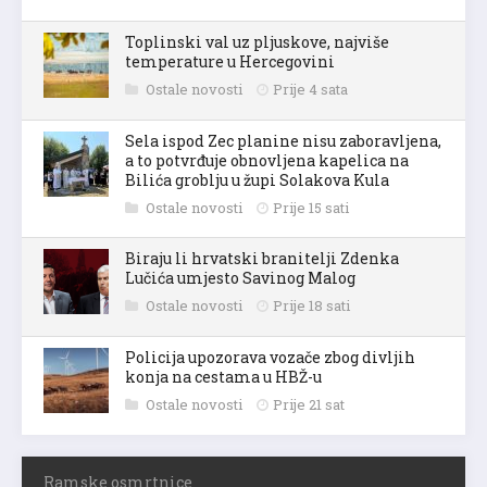
Toplinski val uz pljuskove, najviše
temperature u Hercegovini
Ostale novosti
Prije 4 sata
Sela ispod Zec planine nisu zaboravljena,
a to potvrđuje obnovljena kapelica na
Bilića groblju u župi Solakova Kula
Ostale novosti
Prije 15 sati
Biraju li hrvatski branitelji Zdenka
Lučića umjesto Savinog Malog
Ostale novosti
Prije 18 sati
Policija upozorava vozače zbog divljih
konja na cestama u HBŽ-u
Ostale novosti
Prije 21 sat
Ramske osmrtnice