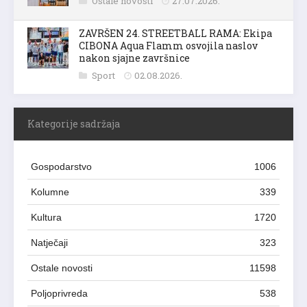
Ostale novosti
27.07.2026.
ZAVRŠEN 24. STREETBALL RAMA: Ekipa
CIBONA Aqua Flamm osvojila naslov
nakon sjajne završnice
Sport
02.08.2026.
Kategorije sadržaja
Gospodarstvo
1006
Kolumne
339
Kultura
1720
Natječaji
323
Ostale novosti
11598
Poljoprivreda
538