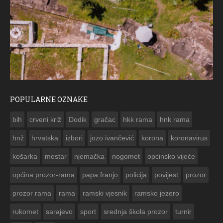
POPULARNE OZNAKE
ČE
bih
crveni križ
Dodik
gračac
hkk rama
hnk rama


hnž
hrvatska
izbori
jozo ivančević
korona
koronavirus
košarka
mostar
njemačka
nogomet
opcinsko vijeće
općina prozor-rama
papa franjo
policija
povijest
prozor
prozor rama
rama
ramski vjesnik
ramsko jezero
rukomet
sarajevo
sport
srednja škola prozor
turnir