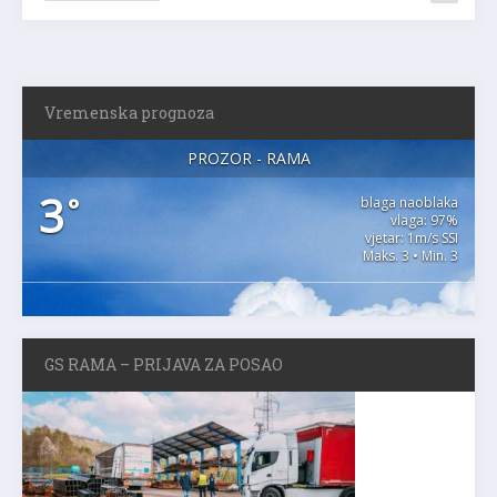
Vremenska prognoza
PROZOR - RAMA
3
°
blaga naoblaka
vlaga: 97%
vjetar: 1m/s SSI
Maks. 3 • Min. 3
GS RAMA – PRIJAVA ZA POSAO