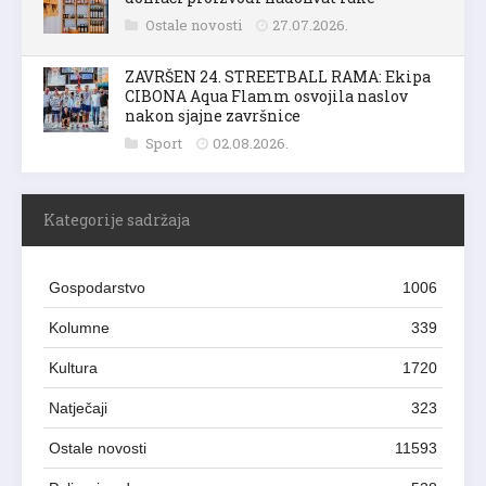
Ostale novosti
27.07.2026.
ZAVRŠEN 24. STREETBALL RAMA: Ekipa
CIBONA Aqua Flamm osvojila naslov
nakon sjajne završnice
Sport
02.08.2026.
Kategorije sadržaja
Gospodarstvo
1006
Kolumne
339
Kultura
1720
Natječaji
323
Ostale novosti
11593