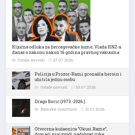
Ključna odluka za hercegovačke šume, Vlada HNŽ-a
danas o zakonu nakon 16 godina pravnog vakuuma
Ostale novosti
27.07.2026.
Policija u Prozor-Rami pronašla heroin i
uhitila jednu osobu
Ostale novosti
30.07.2026.
Drago Borić (1973.-2026.)
Ramske osmrtnice
31.07.2026.
Otvorena kušaonica “Okusi Rame”,
domaći proizvodi nadohvat ruke