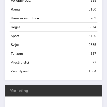
Poljoprivreda
538
Rama
8150
Ramske osmrtnice
769
Regija
3874
Sport
3720
Svijet
2535
Turizam
337
Vijesti u slici
77
Zanimljivosti
1364
Marketing