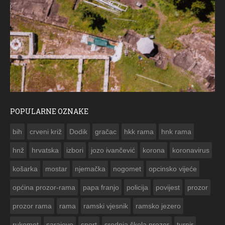
POPULARNE OZNAKE
ČE
bih
crveni križ
Dodik
gračac
hkk rama
hnk rama


hnž
hrvatska
izbori
jozo ivančević
korona
koronavirus
košarka
mostar
njemačka
nogomet
opcinsko vijeće
općina prozor-rama
papa franjo
policija
povijest
prozor
prozor rama
rama
ramski vjesnik
ramsko jezero
rukomet
sarajevo
sport
srednja škola prozor
turnir