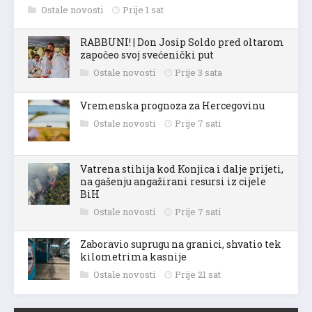
Ostale novosti
Prije 1 sat
RABBUNI! | Don Josip Soldo pred oltarom
započeo svoj svećenički put
Ostale novosti
Prije 3 sata
Vremenska prognoza za Hercegovinu
Ostale novosti
Prije 7 sati
Vatrena stihija kod Konjica i dalje prijeti,
na gašenju angažirani resursi iz cijele
BiH
Ostale novosti
Prije 7 sati
Zaboravio suprugu na granici, shvatio tek
kilometrima kasnije
Ostale novosti
Prije 21 sat