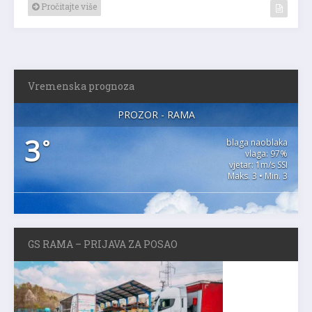
Pročitajte više
Vremenska prognoza
PROZOR - RAMA
3
°
blaga naoblaka
vlaga: 97%
vjetar: 1m/s SSI
Maks. 3 • Min. 3
GS RAMA – PRIJAVA ZA POSAO