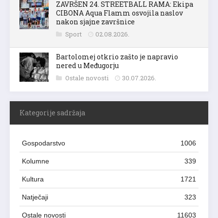
ZAVRŠEN 24. STREETBALL RAMA: Ekipa
CIBONA Aqua Flamm osvojila naslov
nakon sjajne završnice
Sport
02.08.2026.
Bartolomej otkrio zašto je napravio
nered u Međugorju
Ostale novosti
30.07.2026.
Kategorije sadržaja
Gospodarstvo
1006
Kolumne
339
Kultura
1721
Natječaji
323
Ostale novosti
11603