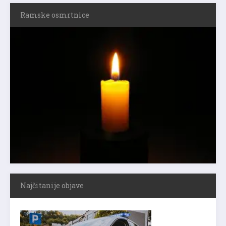
Ramske osmrtnice
Najčitanije objave