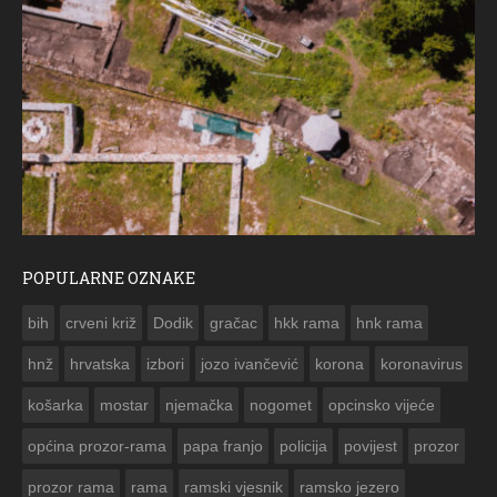
POPULARNE OZNAKE
ČESTIT
bih
crveni križ
Dodik
gračac
hkk rama
hnk rama


hnž
hrvatska
izbori
jozo ivančević
korona
koronavirus
košarka
mostar
njemačka
nogomet
opcinsko vijeće
općina prozor-rama
papa franjo
policija
povijest
prozor
prozor rama
rama
ramski vjesnik
ramsko jezero