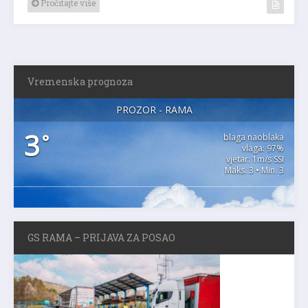
Pročitajte više
Vremenska prognoza
PROZOR - RAMA
3
°
blaga naoblaka
vlaga: 97%
vjetar: 1m/s SSI
Maks. 3 • Min. 3
GS RAMA – PRIJAVA ZA POSAO