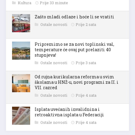
Kultura
Prije 33 minute
Zašto mladi odlaze i hoće li se vratiti
Ostale novosti
Prije 2 sata
Pripremimo se za novi toplinski val,
temperature će ovaj put prelaziti 40
stupnjeva!
Ostale novosti
Prije 3 sata
Od rujna kurikularna reforma u svim
školama u HNŽ-u, novi programi za II. i
VII. razred
Ostale novosti
Prije 4 sata
Isplata uvećanih invalidnina i
retroaktivna isplata u Federaciji
Ostale novosti
Prije 4 sata