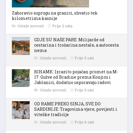
Zaboravio suprugu na granici, shvatio tek
kilometrima kasnije
Ostale novosti
Prije 2 sata
GDJE SU NAŠE PARE: Milijarde od
cestarina i trošarina nestale, a autocesta
nema
Ostale novosti
Prije 5 sati
BIHAMK: Izrazito pojačan promet na M-
17: Gužve od Bradine prema Konjicu i
Jablanici, dodatno usporavaju radovi
Ostale novosti
Prije 5 sati
OD RAME PREKO SINJA, SVE DO
SARDINIJE: Tragovima vjere, povijesti i
viteške tradicije
Ostale novosti
Prije 6 sati