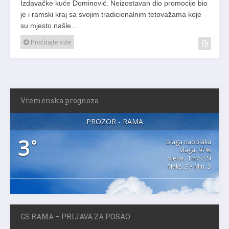
Izdavačke kuće Dominović. Neizostavan dio promocije bio
je i ramski kraj sa svojim tradicionalnim tetovažama koje
su mjesto našle…
Pročitajte više
Vremenska prognoza
PROZOR - RAMA
3
°
blaga naoblaka
vlaga: 97%
vjetar: 1m/s SSI
Maks. 3 • Min. 3
GS RAMA – PRIJAVA ZA POSAO