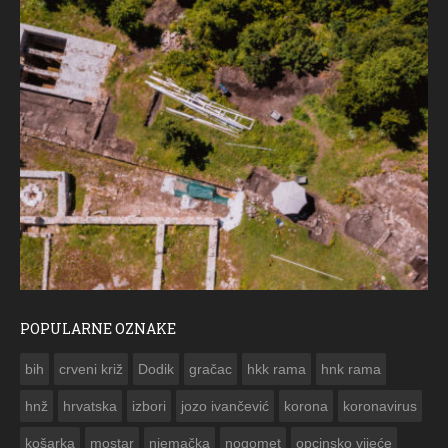
POPULARNE OZNAKE
ČESTITKA RAMS
bih
crveni križ
Dodik
gračac
hkk rama
hnk rama


hnž
hrvatska
izbori
jozo ivančević
korona
koronavirus
košarka
mostar
njemačka
nogomet
opcinsko vijeće