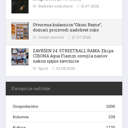
Ramske osmrtnice
31.07.2026.
Otvorena kušaonica “Okusi Rame”,
domaći proizvodi nadohvat ruke
Ostale novosti
27.07.2026.
ZAVRŠEN 24. STREETBALL RAMA: Ekipa
CIBONA Aqua Flamm osvojila naslov
nakon sjajne završnice
Sport
02.08.2026.
Kategorije sadržaja
Gospodarstvo
1006
Kolumne
339
Kultura
1720