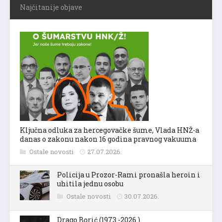
Najčitanije objave
Ključna odluka za hercegovačke šume, Vlada HNŽ-a
danas o zakonu nakon 16 godina pravnog vakuuma
Ostale novosti
27.07.2026.
Policija u Prozor-Rami pronašla heroin i
uhitila jednu osobu
Ostale novosti
30.07.2026.
Drago Borić (1973.-2026.)