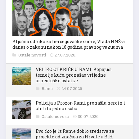
Ključna odluka za hercegovačke šume, Vlada HNŽ-a
danas o zakonu nakon 16 godina pravnog vakuuma
Ostale novosti
27.07.2026.
VELIKO OTKRIĆE U RAMI: Kopajući
temelje kuće, pronašao vrijedne
arheološke ostatke
Rama
24.07.2026.
Policija u Prozor-Rami pronašla heroin i
uhitila jednu osobu
Ostale novosti
30.07.2026.
Evo tko je iz Rame dobio sredstva za
projekte od značaja za Hrvate u BiH