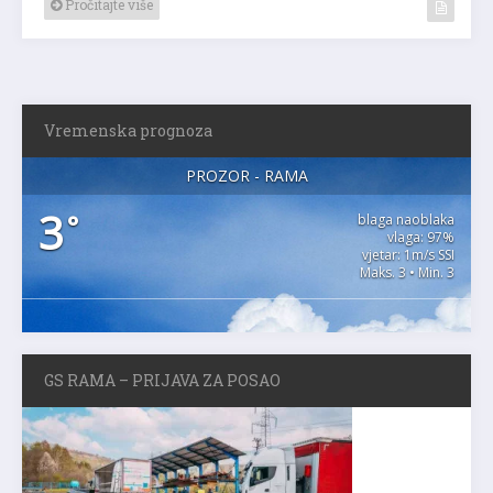
Pročitajte više
Vremenska prognoza
PROZOR - RAMA
3
°
blaga naoblaka
vlaga: 97%
vjetar: 1m/s SSI
Maks. 3 • Min. 3
GS RAMA – PRIJAVA ZA POSAO