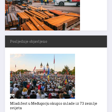
Posljednje objavljeno
Mladifest u Međugorju okupio mlade iz 73 zemlje
svijeta