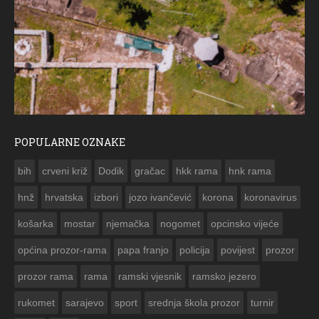
POPULARNE OZNAKE
ČESTITKA RAMSKOG VJESNIKA ZA USKRS 2023. GODINE
bih
crveni križ
Dodik
gračac
hkk rama
hnk rama


hnž
hrvatska
izbori
jozo ivančević
korona
koronavirus
košarka
mostar
njemačka
nogomet
opcinsko vijeće
općina prozor-rama
papa franjo
policija
povijest
prozor
prozor rama
rama
ramski vjesnik
ramsko jezero
rukomet
sarajevo
sport
srednja škola prozor
turnir