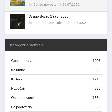
Ostale novosti
24.07.2026.
Drago Borić (1973.-2026.)
Ramske osmrtnice
31.07.2026.
Kategorije sadržaja
Gospodarstvo
1006
Kolumne
339
Kultura
1719
Natječaji
323
Ostale novosti
11584
Poljoprivreda
538