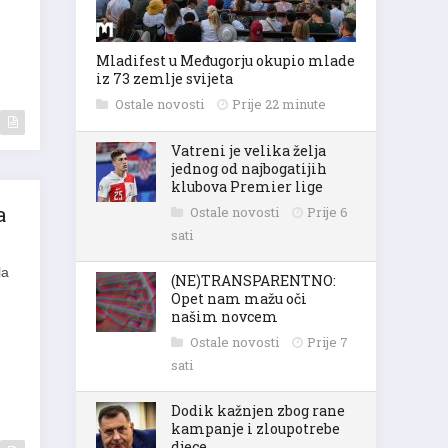
Mladifest u Međugorju okupio mlade
iz 73 zemlje svijeta
Ostale novosti
Prije 22 minute
Vatreni je velika želja
jednog od najbogatijih
klubova Premier lige
a
Ostale novosti
Prije 6
sati
la
(NE)TRANSPARENTNO:
Opet nam mažu oči
našim novcem
Ostale novosti
Prije 7
sati
Dodik kažnjen zbog rane
kampanje i zloupotrebe
djece