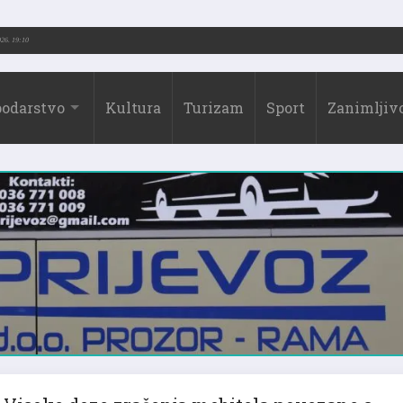
-2026.)
31.07.2026. 19:10
odarstvo
Kultura
Turizam
Sport
Zanimljivo
Visoke doze zračenja mobitela povezane s