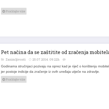
Pročitajte više
Pet načina da se zaštitite od zračenja mobitel
Zanimljivosti
25.07.2014. 09:22h
Godinama stručnjaci pozivaju na oprez kad je riječ o korištenju mobite
jer postoje indicije da zračenje iz ovih uređaja utječe na zdravlje.
Pročitajte više