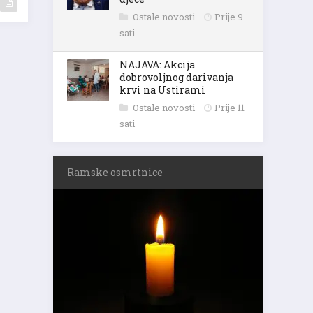
Ostale novosti
Prije 9
sati
NAJAVA: Akcija
dobrovoljnog darivanja
krvi na Ustirami
Ostale novosti
Prije 11
sati
Ramske osmrtnice