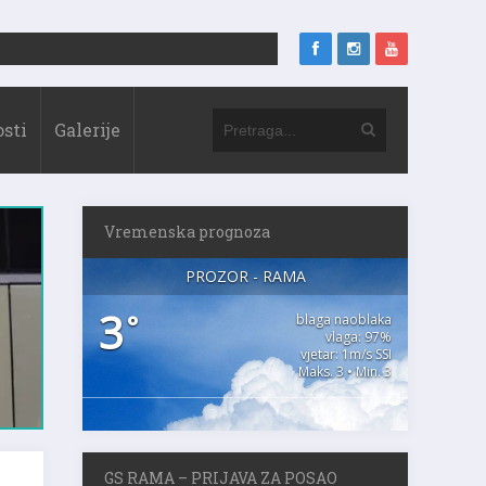
sti
Galerije
Vremenska prognoza
PROZOR - RAMA
3
°
blaga naoblaka
vlaga: 97%
vjetar: 1m/s SSI
Maks. 3 • Min. 3
GS RAMA – PRIJAVA ZA POSAO