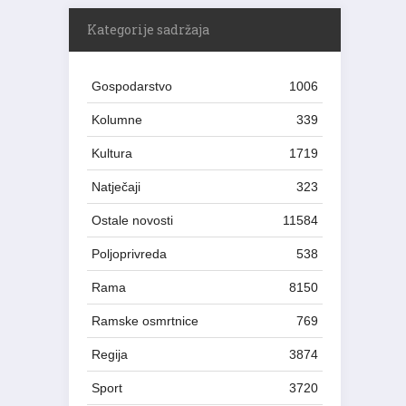
Kategorije sadržaja
Gospodarstvo
1006
Kolumne
339
Kultura
1719
Natječaji
323
Ostale novosti
11584
Poljoprivreda
538
Rama
8150
Ramske osmrtnice
769
Regija
3874
Sport
3720