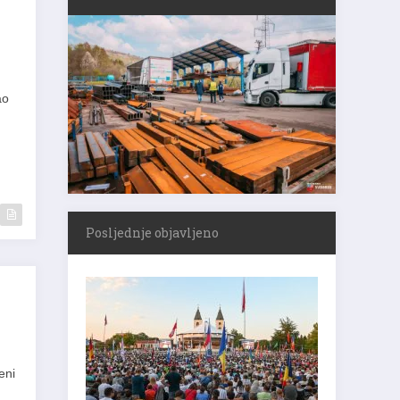
ao
Posljednje objavljeno
eni