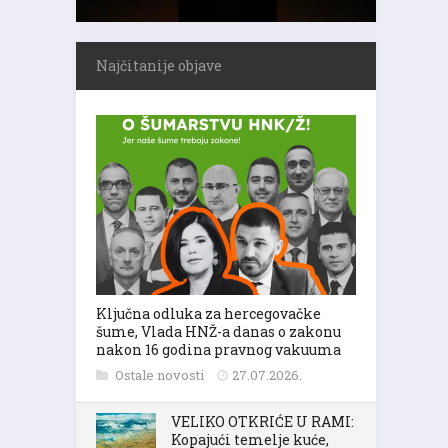
Najčitanije objave
Ključna odluka za hercegovačke
šume, Vlada HNŽ-a danas o zakonu
nakon 16 godina pravnog vakuuma
Ostale novosti
27.07.2026.
VELIKO OTKRIĆE U RAMI:
Kopajući temelje kuće,