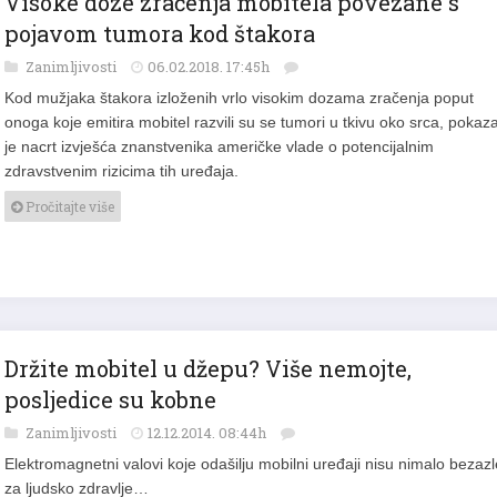
pojavom tumora kod štakora
Zanimljivosti
06.02.2018. 17:45h
Kod mužjaka štakora izloženih vrlo visokim dozama zračenja poput
onoga koje emitira mobitel razvili su se tumori u tkivu oko srca, pokaz
je nacrt izvješća znanstvenika američke vlade o potencijalnim
zdravstvenim rizicima tih uređaja.
Pročitajte više
Držite mobitel u džepu? Više nemojte,
posljedice su kobne
Zanimljivosti
12.12.2014. 08:44h
Elektromagnetni valovi koje odašilju mobilni uređaji nisu nimalo bezazl
za ljudsko zdravlje…