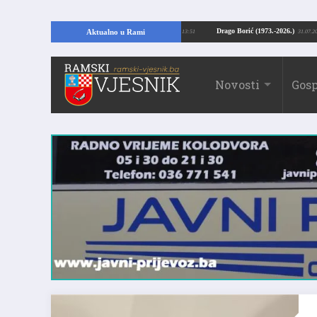
ajući temelje kuće, pronašao vrijedne arheološke ostatke
Drago Borić (1973.
Aktualno u Rami
24.07.2026. 13:51
Novosti
Gosp