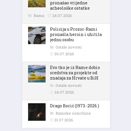
pronašao vrijedne
arheološke ostatke
Rama
24.07.2026.
Policija u Prozor-Rami
pronašla heroin i uhitila
jednu osobu
Ostale novosti
30.07.2026.
Evo tko je iz Rame dobio
sredstva za projekte od
značaja za Hrvate u BiH
Ostale novosti
24.07.2026.
Drago Borić (1973.-2026.)
Ramske osmrtnice
31.07.2026.