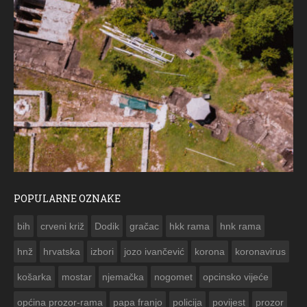
POPULARNE OZNAKE
ČESTITKA RAMSKOG 
bih
crveni križ
Dodik
gračac
hkk rama
hnk rama


hnž
hrvatska
izbori
jozo ivančević
korona
koronavirus
košarka
mostar
njemačka
nogomet
opcinsko vijeće
općina prozor-rama
papa franjo
policija
povijest
prozor