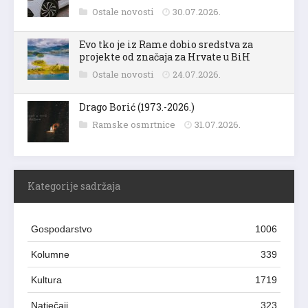
Ostale novosti
30.07.2026.
Evo tko je iz Rame dobio sredstva za
projekte od značaja za Hrvate u BiH
Ostale novosti
24.07.2026.
Drago Borić (1973.-2026.)
Ramske osmrtnice
31.07.2026.
Kategorije sadržaja
Gospodarstvo
1006
Kolumne
339
Kultura
1719
Natječaji
323