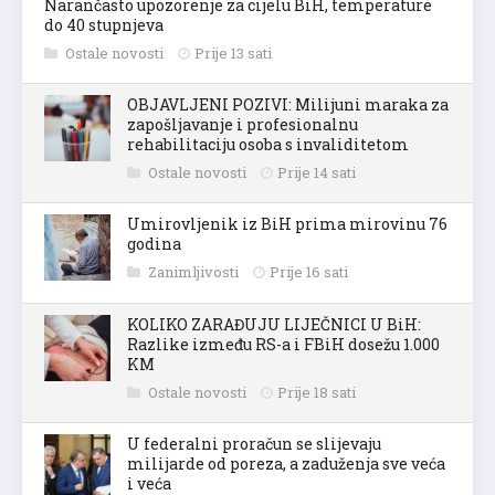
Narančasto upozorenje za cijelu BiH, temperature
do 40 stupnjeva
Ostale novosti
Prije 13 sati
OBJAVLJENI POZIVI: Milijuni maraka za
zapošljavanje i profesionalnu
rehabilitaciju osoba s invaliditetom
Ostale novosti
Prije 14 sati
Umirovljenik iz BiH prima mirovinu 76
godina
Zanimljivosti
Prije 16 sati
KOLIKO ZARAĐUJU LIJEČNICI U BiH:
Razlike između RS-a i FBiH dosežu 1.000
KM
Ostale novosti
Prije 18 sati
U federalni proračun se slijevaju
milijarde od poreza, a zaduženja sve veća
i veća