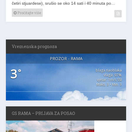
četiri stjuardese), srušio se oko 14 sati i 40 minuta po…
Pročitajte više
Vremenska prognoza
PROZOR - RAMA
3
°
blaga naoblaka
vlaga: 97%
vjetar: 1m/s SSI
Maks. 3 • Min. 3
GS RAMA – PRIJAVA ZA POSAO