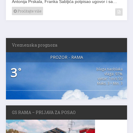
Antonija Prskala, Franka Sabljića potpisao ugovor i sa…
Pročitajte više
Vremenska prognoza
PROZOR - RAMA
3
°
blaga naoblaka
vlaga: 97%
vjetar: 1m/s SSI
Maks. 3 • Min. 3
GS RAMA – PRIJAVA ZA POSAO