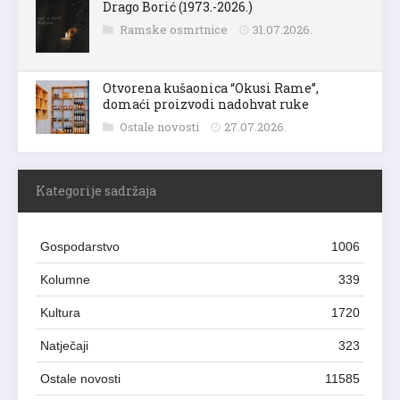
Drago Borić (1973.-2026.)
Ramske osmrtnice
31.07.2026.
Otvorena kušaonica “Okusi Rame”,
domaći proizvodi nadohvat ruke
Ostale novosti
27.07.2026.
Kategorije sadržaja
Gospodarstvo
1006
Kolumne
339
Kultura
1720
Natječaji
323
Ostale novosti
11585