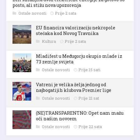
posto, ali stižu nova upozorenja
Ostale novosti
Prije 2 sata
EU financira valorizaciju nekropole
stećaka kod Novog Travnika
Kultura
Prije 2 sata
Mladifest u Međugorju okupio mlade iz
73 zemlje svijeta
Ostale novosti
Prije 15 sati
Vatreni je velika želja jednog od
najbogatijih klubova Premier lige
Ostale novosti
Prije 21 sat
(NE)TRANSPARENTNO: Opet nam mažu
oči našim novcem
Ostale novosti
Prije 22 sata