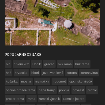
POPULARNE OZNAKE
ČESTITKA RAMSKOG 
bih
crveni križ
Dodik
gračac
hkk rama
hnk rama


hnž
hrvatska
izbori
jozo ivančević
korona
koronavirus
košarka
mostar
njemačka
nogomet
opcinsko vijeće
općina prozor-rama
papa franjo
policija
povijest
prozor
prozor rama
rama
ramski vjesnik
ramsko jezero