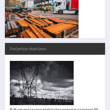
Posljednje objavljeno
BiH smanjila uvoz električne energije za gotovo 50