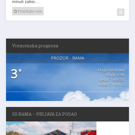
minuti zabio…
Pročitajte više
Vremenska prognoza
PROZOR - RAMA
3
°
blaga naoblaka
vlaga: 97%
vjetar: 1m/s SSI
Maks. 3 • Min. 3
GS RAMA – PRIJAVA ZA POSAO