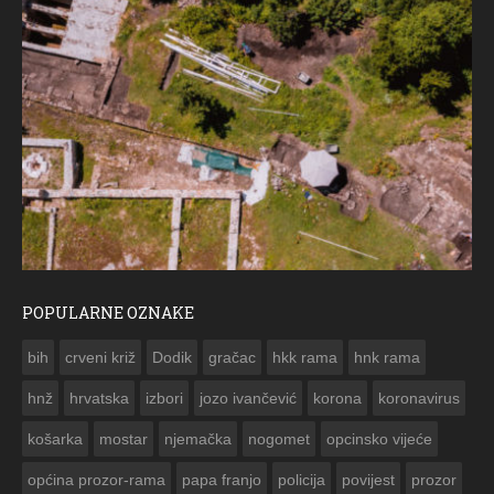
POPULARNE OZNAKE
ČESTITKA RAMSKOG VJESNIKA ZA USKRS 20
bih
crveni križ
Dodik
gračac
hkk rama
hnk rama


hnž
hrvatska
izbori
jozo ivančević
korona
koronavirus
košarka
mostar
njemačka
nogomet
opcinsko vijeće
općina prozor-rama
papa franjo
policija
povijest
prozor