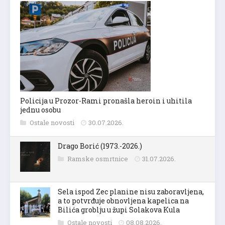
Policija u Prozor-Rami pronašla heroin i uhitila
jednu osobu
Ostale novosti
30.07.2026.
Drago Borić (1973.-2026.)
Ramske osmrtnice
31.07.2026.
Sela ispod Zec planine nisu zaboravljena,
a to potvrđuje obnovljena kapelica na
Bilića groblju u župi Solakova Kula
Ostale novosti
08.08.2026.