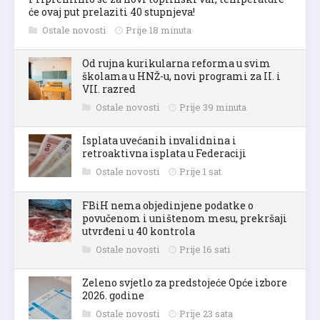
će ovaj put prelaziti 40 stupnjeva!
Ostale novosti
Prije 18 minuta
Od rujna kurikularna reforma u svim
školama u HNŽ-u, novi programi za II. i
VII. razred
Ostale novosti
Prije 39 minuta
Isplata uvećanih invalidnina i
retroaktivna isplata u Federaciji
Ostale novosti
Prije 1 sat
FBiH nema objedinjene podatke o
povučenom i uništenom mesu, prekršaji
utvrđeni u 40 kontrola
Ostale novosti
Prije 16 sati
Zeleno svjetlo za predstojeće Opće izbore
2026. godine
Ostale novosti
Prije 23 sata