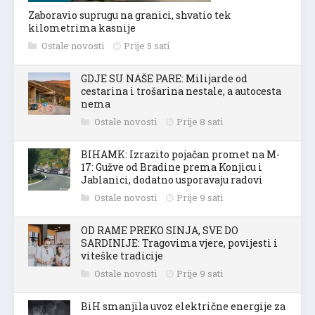
Zaboravio suprugu na granici, shvatio tek
kilometrima kasnije
Ostale novosti
Prije 5 sati
GDJE SU NAŠE PARE: Milijarde od
cestarina i trošarina nestale, a autocesta
nema
Ostale novosti
Prije 8 sati
BIHAMK: Izrazito pojačan promet na M-
17: Gužve od Bradine prema Konjicu i
Jablanici, dodatno usporavaju radovi
Ostale novosti
Prije 9 sati
OD RAME PREKO SINJA, SVE DO
SARDINIJE: Tragovima vjere, povijesti i
viteške tradicije
Ostale novosti
Prije 9 sati
BiH smanjila uvoz električne energije za