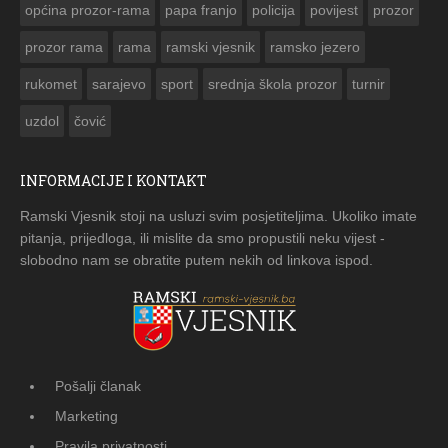
općina prozor-rama
papa franjo
policija
povijest
prozor
prozor rama
rama
ramski vjesnik
ramsko jezero
rukomet
sarajevo
sport
srednja škola prozor
turnir
uzdol
čović
INFORMACIJE I KONTAKT
Ramski Vjesnik stoji na usluzi svim posjetiteljima. Ukoliko imate
pitanja, prijedloga, ili mislite da smo propustili neku vijest -
slobodno nam se obratite putem nekih od linkova ispod.
Pošalji članak
Marketing
Pravila privatnosti