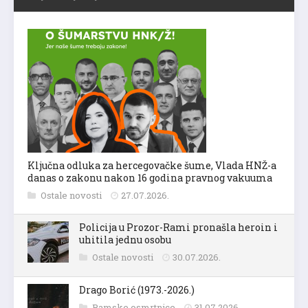
Ključna odluka za hercegovačke šume, Vlada HNŽ-a
danas o zakonu nakon 16 godina pravnog vakuuma
Ostale novosti
27.07.2026.
Policija u Prozor-Rami pronašla heroin i
uhitila jednu osobu
Ostale novosti
30.07.2026.
Drago Borić (1973.-2026.)
Ramske osmrtnice
31.07.2026.