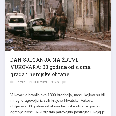
DAN SJEĆANJA NA ŽRTVE
VUKOVARA: 30 godina od sloma
grada i herojske obrane
Regija
18.11.2021. 09:12h
Vukovar je branilo oko 1800 branitelja, među kojima su bili
mnogi dragovoljci iz svih krajeva Hrvatske. Vukovar
obilježava 30 godina od sloma herojske obrane grada i
agresije bivše JNA i srpskih paravojnih postrojba u kojoj je