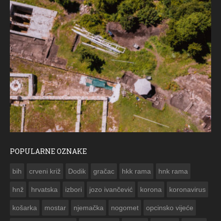
POPULARNE OZNAKE
ČE
bih
crveni križ
Dodik
gračac
hkk rama
hnk rama


hnž
hrvatska
izbori
jozo ivančević
korona
koronavirus
košarka
mostar
njemačka
nogomet
opcinsko vijeće