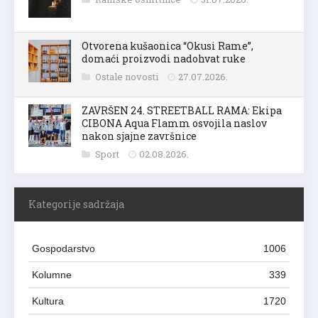
Otvorena kušaonica “Okusi Rame”,
domaći proizvodi nadohvat ruke
Ostale novosti
27.07.2026.
ZAVRŠEN 24. STREETBALL RAMA: Ekipa
CIBONA Aqua Flamm osvojila naslov
nakon sjajne završnice
Sport
02.08.2026.
Kategorije sadržaja
Gospodarstvo
1006
Kolumne
339
Kultura
1720