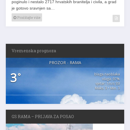
poginulo i nestalo 2717 hrvatskih branitelja i civila, a grad
je gotovo sravnjen sa…
Pročitajte više
Vremenska prognoza
PROZOR - RAMA
3
°
blaga naoblaka
vlaga: 97%
vjetar: 1m/s SSI
Maks. 3 • Min. 3
GS RAMA – PRIJAVA ZA POSAO