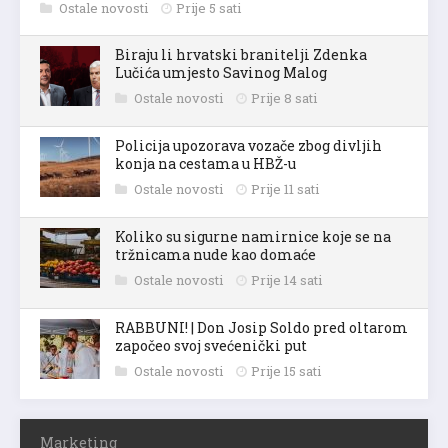
Ostale novosti
Prije 5 sati
Biraju li hrvatski branitelji Zdenka
Lučića umjesto Savinog Malog
Ostale novosti
Prije 8 sati
Policija upozorava vozače zbog divljih
konja na cestama u HBŽ-u
Ostale novosti
Prije 11 sati
Koliko su sigurne namirnice koje se na
tržnicama nude kao domaće
Ostale novosti
Prije 14 sati
RABBUNI! | Don Josip Soldo pred oltarom
započeo svoj svećenički put
Ostale novosti
Prije 15 sati
Marketing