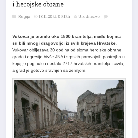
i herojske obrane
Regija
18.11.2021. 09:12h
Uredništvo
Vukovar je branilo oko 1800 branitelja, među kojima
su bili mnogi dragovoljci iz svih krajeva Hrvatske.
Vukovar obilježava 30 godina od sloma herojske obrane
grada i agresije bivše JNA i srpskih paravojnih postrojba u
kojoj je poginulo i nestalo 2717 hrvatskih branitelja i civila,
a grad je gotovo sravnjen sa zemljom.