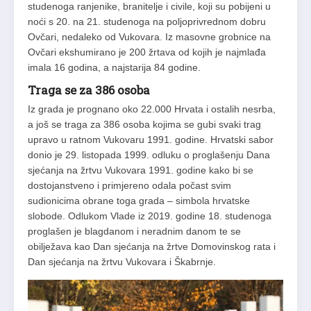
studenoga ranjenike, branitelje i civile, koji su pobijeni u
noći s 20. na 21. studenoga na poljoprivrednom dobru
Ovčari, nedaleko od Vukovara. Iz masovne grobnice na
Ovčari ekshumirano je 200 žrtava od kojih je najmlađa
imala 16 godina, a najstarija 84 godine.
Traga se za 386 osoba
Iz grada je prognano oko 22.000 Hrvata i ostalih nesrba,
a još se traga za 386 osoba kojima se gubi svaki trag
upravo u ratnom Vukovaru 1991. godine. Hrvatski sabor
donio je 29. listopada 1999. odluku o proglašenju Dana
sjećanja na žrtvu Vukovara 1991. godine kako bi se
dostojanstveno i primjereno odala počast svim
sudionicima obrane toga grada – simbola hrvatske
slobode. Odlukom Vlade iz 2019. godine 18. studenoga
proglašen je blagdanom i neradnim danom te se
obilježava kao Dan sjećanja na žrtve Domovinskog rata i
Dan sjećanja na žrtvu Vukovara i Škabrnje.