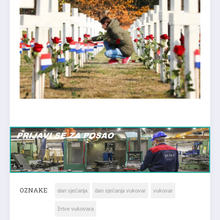
OZNAKE
dan sjećanja
dan sjećanja vukovar
vukovar
žrtve vukovara