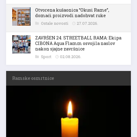
Otvorena kušaonica “Okusi Rame”,
domaći proizvodi nadohvat ruke
Ostale novosti
27.07.2026.
ZAVRŠEN 24. STREETBALL RAMA: Ekipa
CIBONA Aqua Flamm osvojila naslov
nakon sjajne završnice
Sport
02.08.2026.
Ramske osmrtnice