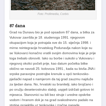
Foto: Profimedia, Corbis
87 dana
Grad na Dunavu bio je pod opsadom 87 dana, a bitka za
Vukovar završila je 18. studenoga 1991. njegovom
okupacijom koja je potrajala sve do 15. siječnja 1998. i
mirne reintegracije hrvatskog Podunavlja nakon koje su
se Vukovarci konačno vratili svojim domovima koje je prije
toga trebalo obnoviti. Iako su borbe i sukobi u Vukovaru i
njegovoj okolici počeli prije, kao datum početka bitke
obično se navodi 25. kolovoza 1991., kada su bivša JNA i
srpske paravojne postrojbe krenule u opći tenkovsko-
pješački napad s namjerom da taj grad zauzmu najduže
za tjedan dana. No, hrvatski su branitelji, iako brojčano i
po oružju deseterostruko slabiji, uspjeli izdržati gotovo tri
mjeseca. Stanovnici su bili bez struje i uredne opskrbe
vodom i hranom dok je na grad svakodnevno padalo na
stotine projektila uz tenkovske i zračne napade.