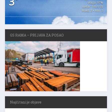
3
°
vlaga: 97%
vjetar: 1m/s SSI
Maks. 3 • Min. 3
GS RAMA – PRIJAVA ZA POSAO
Najčitanije objave