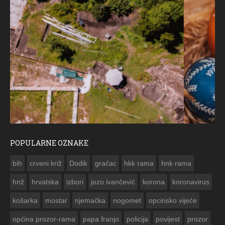
POPULARNE OZNAKE
ČESTITKA RAMSKOG VJESNIKA ZA USKRS 2023. GODINE
bih
crveni križ
Dodik
gračac
hkk rama
hnk rama


hnž
hrvatska
izbori
jozo ivančević
korona
koronavirus
košarka
mostar
njemačka
nogomet
opcinsko vijeće
općina prozor-rama
papa franjo
policija
povijest
prozor