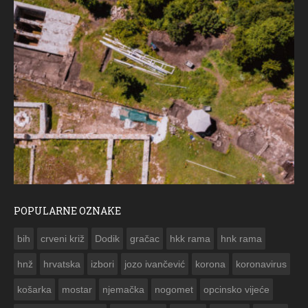
POPULARNE OZNAKE
ČE
bih
crveni križ
Dodik
gračac
hkk rama
hnk rama


hnž
hrvatska
izbori
jozo ivančević
korona
koronavirus
košarka
mostar
njemačka
nogomet
opcinsko vijeće