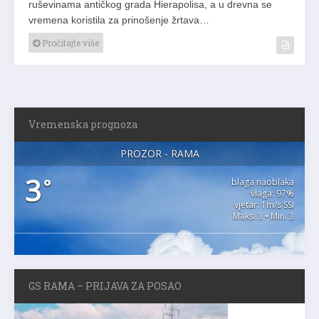
ruševinama antičkog grada Hierapolisa, a u drevna se
vremena koristila za prinošenje žrtava…
Pročitajte više
Vremenska prognoza
PROZOR - RAMA
3
°
blaga naoblaka
vlaga: 97%
vjetar: 1m/s SSI
Maks. 3 • Min. 3
GS RAMA – PRIJAVA ZA POSAO