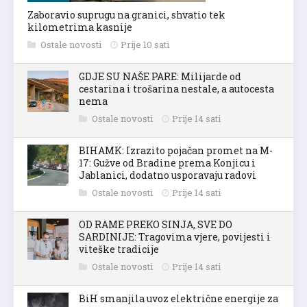
Zaboravio suprugu na granici, shvatio tek
kilometrima kasnije
Ostale novosti
Prije 10 sati
GDJE SU NAŠE PARE: Milijarde od
cestarina i trošarina nestale, a autocesta
nema
Ostale novosti
Prije 14 sati
BIHAMK: Izrazito pojačan promet na M-
17: Gužve od Bradine prema Konjicu i
Jablanici, dodatno usporavaju radovi
Ostale novosti
Prije 14 sati
OD RAME PREKO SINJA, SVE DO
SARDINIJE: Tragovima vjere, povijesti i
viteške tradicije
Ostale novosti
Prije 14 sati
BiH smanjila uvoz električne energije za