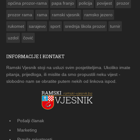
općina prozor-rama
papa franjo
policija
povijest
prozor
prozor rama
rama
ramski vjesnik
ramsko jezero
rukomet
sarajevo
sport
srednja škola prozor
turnir
uzdol
čović
INFORMACIJE I KONTAKT
Ramski Vjesnik stoji na usluzi svim posjetiteljima. Ukoliko imate
pitanja, prijedloga, ili mislite da smo propustili neku vijest -
slobodno nam se obratite putem nekih od linkova ispod.
Pošalji članak
Marketing
Pravila privatnosti