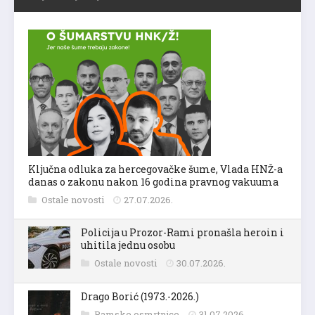
Ključna odluka za hercegovačke šume, Vlada HNŽ-a
danas o zakonu nakon 16 godina pravnog vakuuma
Ostale novosti
27.07.2026.
Policija u Prozor-Rami pronašla heroin i
uhitila jednu osobu
Ostale novosti
30.07.2026.
Drago Borić (1973.-2026.)
Ramske osmrtnice
31.07.2026.