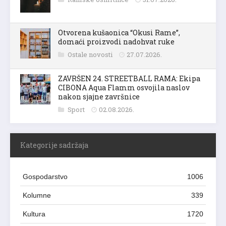
Otvorena kušaonica “Okusi Rame”,
domaći proizvodi nadohvat ruke
Ostale novosti
27.07.2026.
ZAVRŠEN 24. STREETBALL RAMA: Ekipa
CIBONA Aqua Flamm osvojila naslov
nakon sjajne završnice
Sport
02.08.2026.
Kategorije sadržaja
Gospodarstvo
1006
Kolumne
339
Kultura
1720