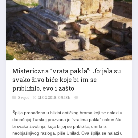
Misteriozna “vrata pakla”: Ubijala su
svako živo biće koje bi im se
približilo, evo i zašto
Svijet
21.02.2018. 09:13h
Špilja pronađena u blizini antičkog hrama koji se nalazi u
današnjoj Turskoj prozvana je “vratima pakla” nakon što
bi svaka životinja, koja bi joj se približila, umrla iz
neobjašnjivog razloga, piše Unilad. Ova špilja se nalazi u