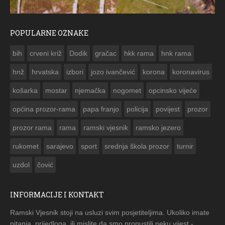
POPULARNE OZNAKE
ČESTITKA RAMSKOG VJESNIKA ZA USKRS 2023. GODINE
bih
crveni križ
Dodik
gračac
hkk rama
hnk rama


hnž
hrvatska
izbori
jozo ivančević
korona
koronavirus
košarka
mostar
njemačka
nogomet
opcinsko vijeće
općina prozor-rama
papa franjo
policija
povijest
prozor
prozor rama
rama
ramski vjesnik
ramsko jezero
rukomet
sarajevo
sport
srednja škola prozor
turnir
uzdol
čović
INFORMACIJE I KONTAKT
Ramski Vjesnik stoji na usluzi svim posjetiteljima. Ukoliko imate
pitanja, prijedloga, ili mislite da smo propustili neku vijest -