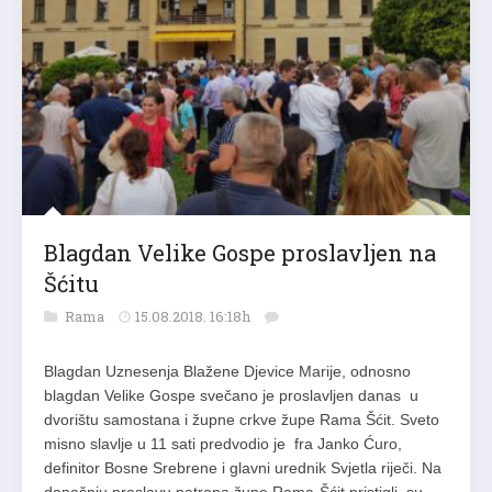
Blagdan Velike Gospe proslavljen na
Šćitu
Rama
15.08.2018. 16:18h
Blagdan Uznesenja Blažene Djevice Marije, odnosno
blagdan Velike Gospe svečano je proslavljen danas u
dvorištu samostana i župne crkve župe Rama Šćit. Sveto
misno slavlje u 11 sati predvodio je fra Janko Ćuro,
definitor Bosne Srebrene i glavni urednik Svjetla riječi. Na
današnju proslavu patrona župe Rama-Šćit pristigli su