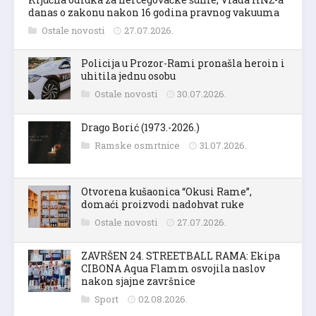
danas o zakonu nakon 16 godina pravnog vakuuma
Ostale novosti
27.07.2026.
Policija u Prozor-Rami pronašla heroin i
uhitila jednu osobu
Ostale novosti
30.07.2026.
Drago Borić (1973.-2026.)
Ramske osmrtnice
31.07.2026.
Otvorena kušaonica “Okusi Rame”,
domaći proizvodi nadohvat ruke
Ostale novosti
27.07.2026.
ZAVRŠEN 24. STREETBALL RAMA: Ekipa
CIBONA Aqua Flamm osvojila naslov
nakon sjajne završnice
Sport
02.08.2026.