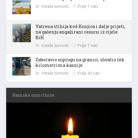
Ostale novosti
Prije 7 sati
Vatrena stihija kod Konjica i dalje prijeti,
na gašenju angažirani resursi iz cijele
BiH
Ostale novosti
Prije 7 sati
Zaboravio suprugu na granici, shvatio tek
kilometrima kasnije
Ostale novosti
Prije 20 sati
Ramske osmrtnice