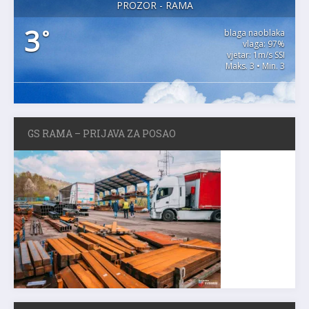
PROZOR - RAMA
3
°
blaga naoblaka
vlaga: 97%
vjetar: 1m/s SSI
Maks. 3 • Min. 3
GS RAMA – PRIJAVA ZA POSAO