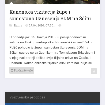
Kanonska vizitacija župe i
samostana Uznesenja BDM na Šćitu
Rama
27.04.2016. 07:56h
U ponedjeljak, 25. travnja 2016. u poslijepodnevnim
satima nadbiskup metropolit vrhbosanski kardinal Vinko
Puljić pohodio je župu i samostan Uznesenja BDM na
Šćitu i susreo se sa župnikom fra Tomislavom Brkovićem i
u njegovoj pratnji obišao dvije filijalne crkve na Orašcu i
Podboru. Nakon obilaska filijalnih crkvi kardinal Puljić se…
Pročitajte više
Vremenska prognoza