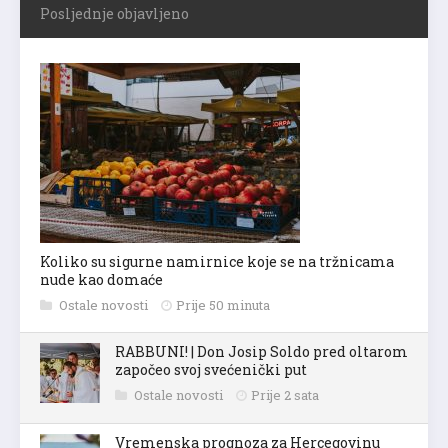
Posljednje objavljeno
Koliko su sigurne namirnice koje se na tržnicama
nude kao domaće
Ostale novosti
Prije 50 minuta
RABBUNI! | Don Josip Soldo pred oltarom
započeo svoj svećenički put
Ostale novosti
Prije 2 sata
Vremenska prognoza za Hercegovinu