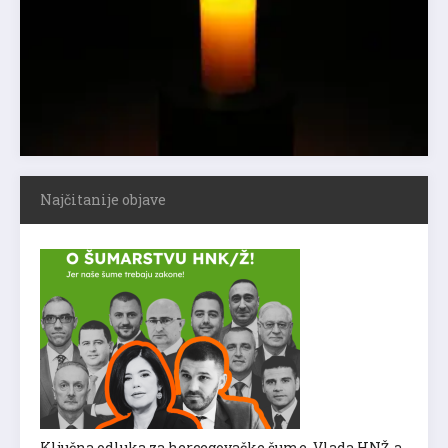
Najčitanije objave
Ključna odluka za hercegovačke šume, Vlada HNŽ-a