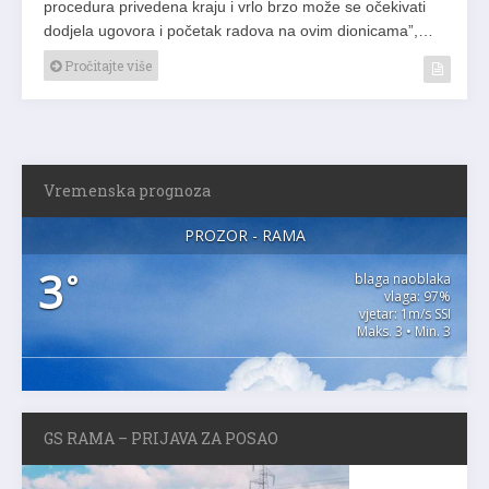
procedura privedena kraju i vrlo brzo može se očekivati
dodjela ugovora i početak radova na ovim dionicama”,…
Pročitajte više
Vremenska prognoza
PROZOR - RAMA
3
°
blaga naoblaka
vlaga: 97%
vjetar: 1m/s SSI
Maks. 3 • Min. 3
GS RAMA – PRIJAVA ZA POSAO