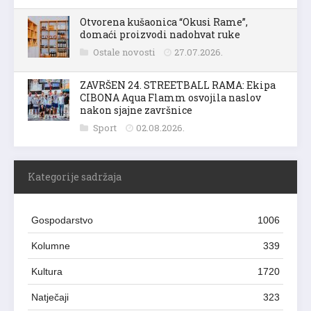
Otvorena kušaonica “Okusi Rame”,
domaći proizvodi nadohvat ruke
Ostale novosti
27.07.2026.
ZAVRŠEN 24. STREETBALL RAMA: Ekipa
CIBONA Aqua Flamm osvojila naslov
nakon sjajne završnice
Sport
02.08.2026.
Kategorije sadržaja
Gospodarstvo
1006
Kolumne
339
Kultura
1720
Natječaji
323