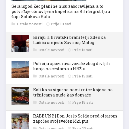
Sela ispod Zec planine nisu zaboravljena, a to
potvrđuje obnovljena kapelica na Bilića groblju u
župi Solakova Kula
Ostale novosti
Prije 10 sati
Biraju li hrvatski branitelji Zdenka
Lučića umjesto Savinog Malog
Ostale novosti
Prije 13 sati
Policija upozorava vozače zbog divljih
konja na cestama u HBŽ-u
Ostale novosti
Prije 15 sati
Koliko su sigurne namirnice koje se na
tržnicama nude kao domaće
Ostale novosti
Prije 19 sati
RABBUNI! | Don Josip Soldo pred oltarom
započeo svoj svećenički put
Ostale novosti
Prije 20 sati