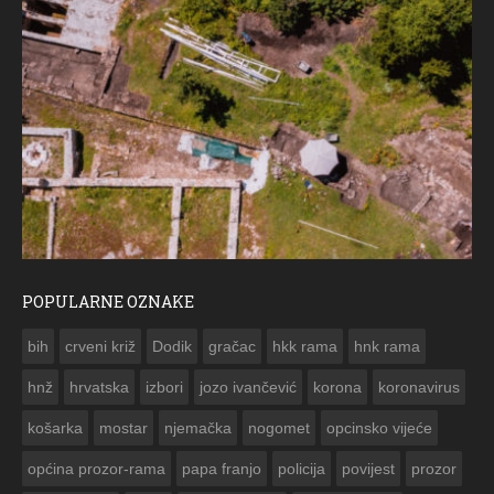
POPULARNE OZNAKE
ČE
bih
crveni križ
Dodik
gračac
hkk rama
hnk rama


hnž
hrvatska
izbori
jozo ivančević
korona
koronavirus
košarka
mostar
njemačka
nogomet
opcinsko vijeće
općina prozor-rama
papa franjo
policija
povijest
prozor