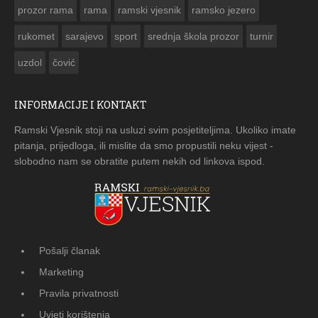
prozor rama
rama
ramski vjesnik
ramsko jezero
rukomet
sarajevo
sport
srednja škola prozor
turnir
uzdol
čović
INFORMACIJE I KONTAKT
Ramski Vjesnik stoji na usluzi svim posjetiteljima. Ukoliko imate
pitanja, prijedloga, ili mislite da smo propustili neku vijest -
slobodno nam se obratite putem nekih od linkova ispod.
Pošalji članak
Marketing
Pravila privatnosti
Uvjeti korištenja