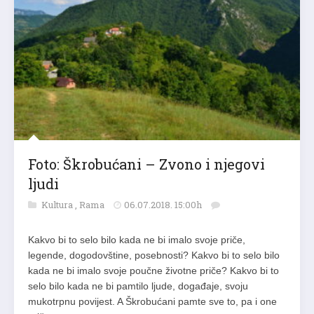
Foto: Škrobućani – Zvono i njegovi
ljudi
Kultura
,
Rama
06.07.2018. 15:00h
Kakvo bi to selo bilo kada ne bi imalo svoje priče,
legende, dogodovštine, posebnosti? Kakvo bi to selo bilo
kada ne bi imalo svoje poučne životne priče? Kakvo bi to
selo bilo kada ne bi pamtilo ljude, događaje, svoju
mukotrpnu povijest. A Škrobućani pamte sve to, pa i one