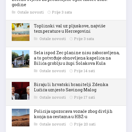
godine
Ostale novosti
Prije 3 sata
Toplinski val uz pljuskove, najviše
temperature u Hercegovini
Ostale novosti
Prije 3 sata
Sela ispod Zec planine nisu zaboravljena,
a to potvrđuje obnovljena kapelica na
Bilića groblju u župi Solakova Kula
Ostale novosti
Prije 14 sati
Biraju li hrvatski branitelji Zdenka
Lučića umjesto Savinog Malog
Ostale novosti
Prije 17 sati
Policija upozorava vozače zbog divljih
konja na cestama u HBŽ-u
Ostale novosti
Prije 20 sati