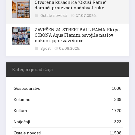
Otvorena kušaonica “Okusi Rame”,
domaći proizvodi nadohvat ruke
Ostale novosti
27.07.2026.
ZAVRŠEN 24. STREETBALL RAMA: Ekipa
CIBONA Aqua Flamm osvojila naslov
nakon sjajne završnice
Sport
02.08.2026.
Kategorije sadržaja
Gospodarstvo
1006
Kolumne
339
Kultura
1720
Natječaji
323
Ostale novosti
11598