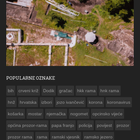
POPULARNE OZNAKE
ČE
bih
crveni križ
Dodik
gračac
hkk rama
hnk rama


hnž
hrvatska
izbori
jozo ivančević
korona
koronavirus
košarka
mostar
njemačka
nogomet
opcinsko vijeće
općina prozor-rama
papa franjo
policija
povijest
prozor
prozor rama
rama
ramski vjesnik
ramsko jezero