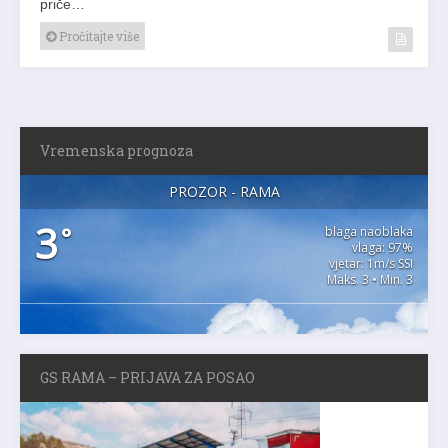
priče…
Pročitajte više
Vremenska prognoza
PROZOR - RAMA
3
°
blaga naoblaka
vlaga: 97%
vjetar: 1m/s SSI
Maks. 3 • Min. 3
GS RAMA – PRIJAVA ZA POSAO