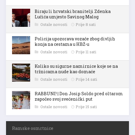
Biraju li hrvatski branitelji Zdenka
Lučića umjesto Savinog Malog
Ostale novosti
Prije 8 sati
Policija upozorava vozače zbog divljih
konja na cestama u HBŽ-u
Ostale novosti
Prije 11 sati
Koliko su sigurne namirnice koje se na
tržnicama nude kao domaće
Ostale novosti
Prije 14 sati
RABBUNI! | Don Josip Soldo pred oltarom
započeo svoj svećenički put
Ostale novosti
Prije 15 sati
Ramske osmrtnice