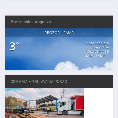
Vremenska prognoza
PROZOR - RAMA
3
°
blaga naoblaka
vlaga: 97%
vjetar: 1m/s SSI
Maks. 3 • Min. 3
GS RAMA – PRIJAVA ZA POSAO