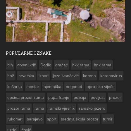
POPULARNE OZNAKE
ČE
bih
crveni križ
Dodik
gračac
hkk rama
hnk rama


hnž
hrvatska
izbori
jozo ivančević
korona
koronavirus
košarka
mostar
njemačka
nogomet
opcinsko vijeće
općina prozor-rama
papa franjo
policija
povijest
prozor
prozor rama
rama
ramski vjesnik
ramsko jezero
rukomet
sarajevo
sport
srednja škola prozor
turnir
uzdol
čović