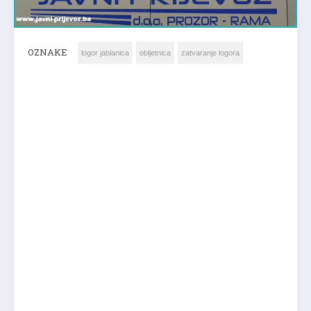
OZNAKE
logor jablanica
obljetnica
zatvaranje logora