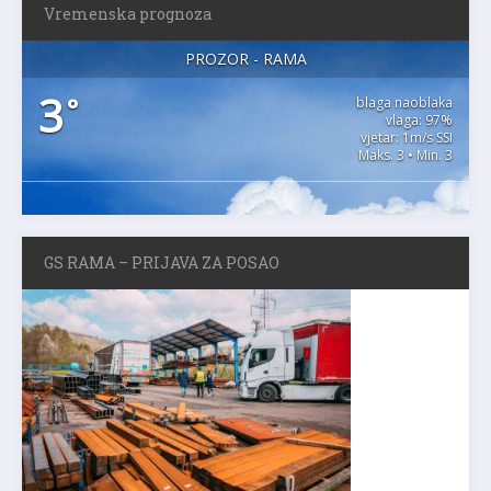
Vremenska prognoza
PROZOR - RAMA
3
°
blaga naoblaka
vlaga: 97%
vjetar: 1m/s SSI
Maks. 3 • Min. 3
GS RAMA – PRIJAVA ZA POSAO