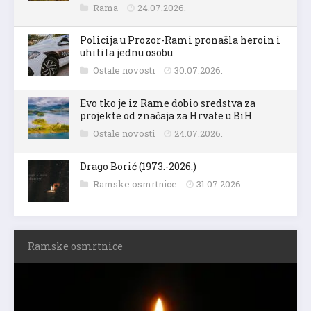
Rama
24.07.2026.
Policija u Prozor-Rami pronašla heroin i
uhitila jednu osobu
Ostale novosti
30.07.2026.
Evo tko je iz Rame dobio sredstva za
projekte od značaja za Hrvate u BiH
Ostale novosti
24.07.2026.
Drago Borić (1973.-2026.)
Ramske osmrtnice
31.07.2026.
Ramske osmrtnice