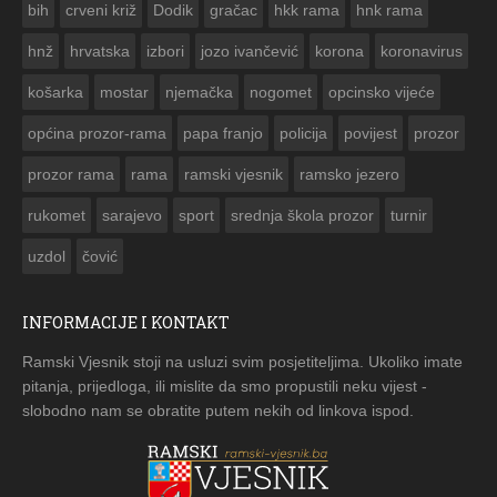
bih
crveni križ
Dodik
gračac
hkk rama
hnk rama


hnž
hrvatska
izbori
jozo ivančević
korona
koronavirus
košarka
mostar
njemačka
nogomet
opcinsko vijeće
općina prozor-rama
papa franjo
policija
povijest
prozor
prozor rama
rama
ramski vjesnik
ramsko jezero
rukomet
sarajevo
sport
srednja škola prozor
turnir
uzdol
čović
INFORMACIJE I KONTAKT
Ramski Vjesnik stoji na usluzi svim posjetiteljima. Ukoliko imate
pitanja, prijedloga, ili mislite da smo propustili neku vijest -
slobodno nam se obratite putem nekih od linkova ispod.