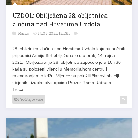
UZDOL: Obilježena 28. obljetnica
zločina nad Hrvatima Uzdola
Rama
14.09.2021. 12:13h
28. obljetnica zločina nad Hrvatima Uzdola koju su počinili
pripadnici Armije BiH obilježena je u utorak, 14. rujna
2021. Obilježavanje 28. obljetnice započelo je u 10 i 30
kada su položeni vijenci u Memorijalnom centru i
razmatranjem o križu. Vijence su položili članovi obitelji
ubijenih, izaslanstvo općine Prozor-Rama, Udruga
Treća…
Pročitajte više