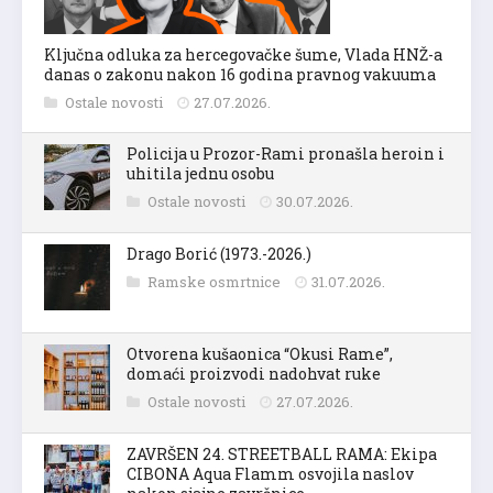
Ključna odluka za hercegovačke šume, Vlada HNŽ-a
danas o zakonu nakon 16 godina pravnog vakuuma
Ostale novosti
27.07.2026.
Policija u Prozor-Rami pronašla heroin i
uhitila jednu osobu
Ostale novosti
30.07.2026.
Drago Borić (1973.-2026.)
Ramske osmrtnice
31.07.2026.
Otvorena kušaonica “Okusi Rame”,
domaći proizvodi nadohvat ruke
Ostale novosti
27.07.2026.
ZAVRŠEN 24. STREETBALL RAMA: Ekipa
CIBONA Aqua Flamm osvojila naslov