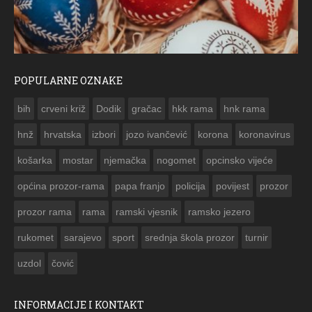
POPULARNE OZNAKE
ČESTITKA RAMSKOG VJESNIKA ZA USKRS 2023. GODINE
bih
crveni križ
Dodik
gračac
hkk rama
hnk rama


hnž
hrvatska
izbori
jozo ivančević
korona
koronavirus
košarka
mostar
njemačka
nogomet
opcinsko vijeće
općina prozor-rama
papa franjo
policija
povijest
prozor
prozor rama
rama
ramski vjesnik
ramsko jezero
rukomet
sarajevo
sport
srednja škola prozor
turnir
uzdol
čović
INFORMACIJE I KONTAKT