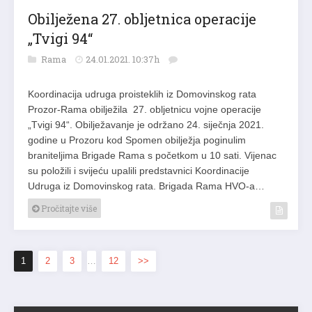
Obilježena 27. obljetnica operacije
„Tvigi 94“
Rama
24.01.2021. 10:37h
Koordinacija udruga proisteklih iz Domovinskog rata
Prozor-Rama obilježila 27. obljetnicu vojne operacije
„Tvigi 94“. Obilježavanje je održano 24. siječnja 2021.
godine u Prozoru kod Spomen obilježja poginulim
braniteljima Brigade Rama s početkom u 10 sati. Vijenac
su položili i svijeću upalili predstavnici Koordinacije
Udruga iz Domovinskog rata. Brigada Rama HVO-a…
Pročitajte više
1
2
3
…
12
>>