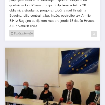
paljenjem svijeća na središnjem spomen obilježju na
gradskom katoličkom groblju obilježena je tužna 28.
obljetnica stradanja, progona i zločina nad Hrvatima
Bugojna, piše centralna.ba. Inače, postrojbe tzv. Armije
BiH iz Bugojna su tijekom rata protjerale 15 tisuća Hrvata,
311 hrvatskih civila…
Pročitajte više