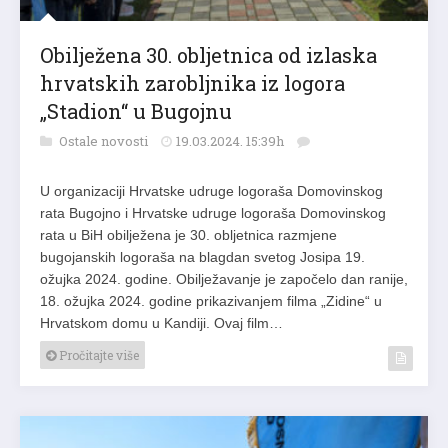
Obilježena 30. obljetnica od izlaska
hrvatskih zarobljnika iz logora
„Stadion“ u Bugojnu
Ostale novosti
19.03.2024. 15:39h
U organizaciji Hrvatske udruge logoraša Domovinskog
rata Bugojno i Hrvatske udruge logoraša Domovinskog
rata u BiH obilježena je 30. obljetnica razmjene
bugojanskih logoraša na blagdan svetog Josipa 19.
ožujka 2024. godine. Obilježavanje je započelo dan ranije,
18. ožujka 2024. godine prikazivanjem filma „Zidine“ u
Hrvatskom domu u Kandiji. Ovaj film…
Pročitajte više