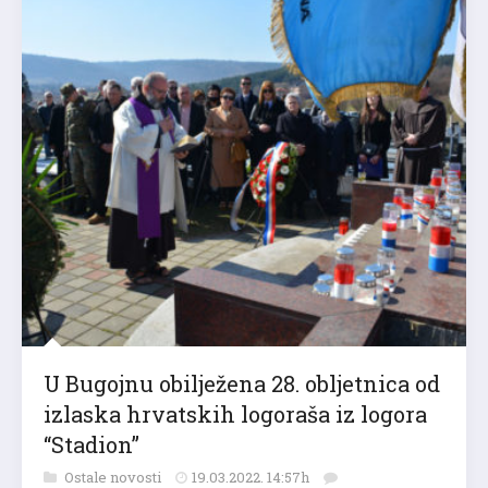
U Bugojnu obilježena 28. obljetnica od
izlaska hrvatskih logoraša iz logora
“Stadion”
Ostale novosti
19.03.2022. 14:57h