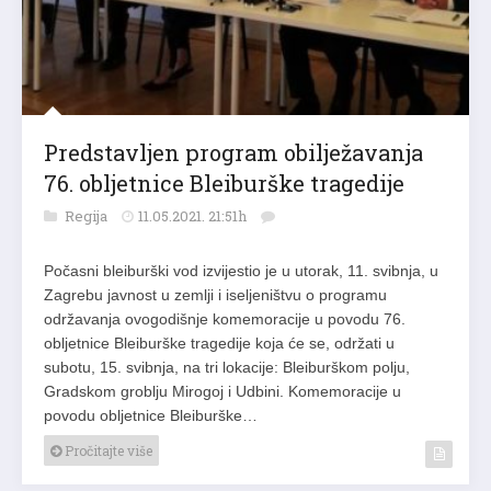
Predstavljen program obilježavanja
76. obljetnice Bleiburške tragedije
Regija
11.05.2021. 21:51h
Počasni bleiburški vod izvijestio je u utorak, 11. svibnja, u
Zagrebu javnost u zemlji i iseljeništvu o programu
održavanja ovogodišnje komemoracije u povodu 76.
obljetnice Bleiburške tragedije koja će se, održati u
subotu, 15. svibnja, na tri lokacije: Bleiburškom polju,
Gradskom groblju Mirogoj i Udbini. Komemoracije u
povodu obljetnice Bleiburške…
Pročitajte više