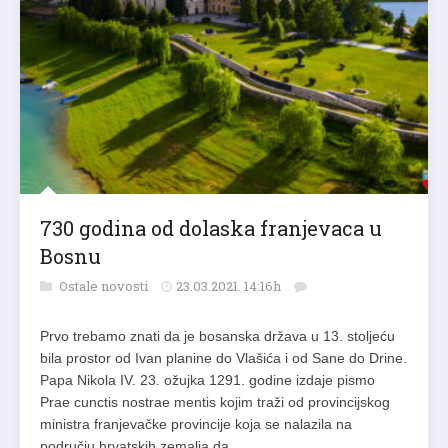
730 godina od dolaska franjevaca u
Bosnu
Ostale novosti
23.03.2021. 14:16h
Prvo trebamo znati da je bosanska država u 13. stoljeću
bila prostor od Ivan planine do Vlašića i od Sane do Drine.
Papa Nikola IV. 23. ožujka 1291. godine izdaje pismo
Prae cunctis nostrae mentis kojim traži od provincijskog
ministra franjevačke provincije koja se nalazila na
području hrvatskih zemalja da…