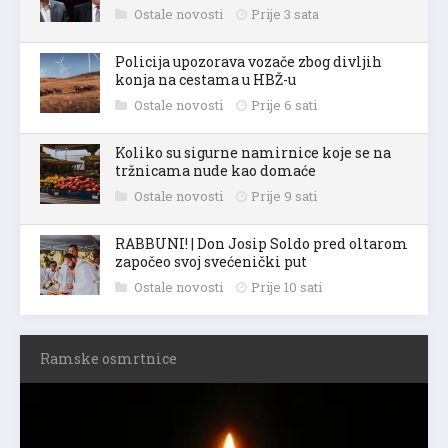
Ostale novosti
Prije 3 sata
Policija upozorava vozače zbog divljih
konja na cestama u HBŽ-u
Ostale novosti
Prije 6 sati
Koliko su sigurne namirnice koje se na
tržnicama nude kao domaće
Ostale novosti
Prije 9 sati
RABBUNI! | Don Josip Soldo pred oltarom
započeo svoj svećenički put
Ostale novosti
Prije 10 sati
Ramske osmrtnice