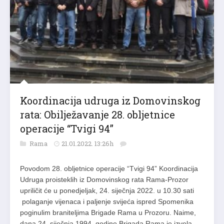
Koordinacija udruga iz Domovinskog
rata: Obilježavanje 28. obljetnice
operacije “Tvigi 94”
Rama
21.01.2022. 13:26h
Povodom 28. obljetnice operacije “Tvigi 94” Koordinacija
Udruga proisteklih iz Domovinskog rata Rama-Prozor
upriličit će u ponedjeljak, 24. siječnja 2022. u 10.30 sati
polaganje vijenaca i paljenje svijeća ispred Spomenika
poginulim braniteljima Brigade Rama u Prozoru. Naime,
dana 24. siječnja 1994. godine Brigada Rama je izvela