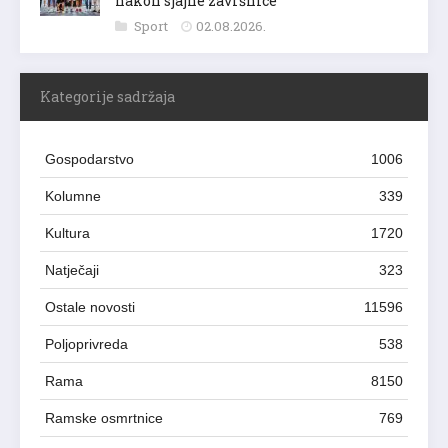
nakon sjajne završnice
Sport
02.08.2026.
Kategorije sadržaja
Gospodarstvo
1006
Kolumne
339
Kultura
1720
Natječaji
323
Ostale novosti
11596
Poljoprivreda
538
Rama
8150
Ramske osmrtnice
769