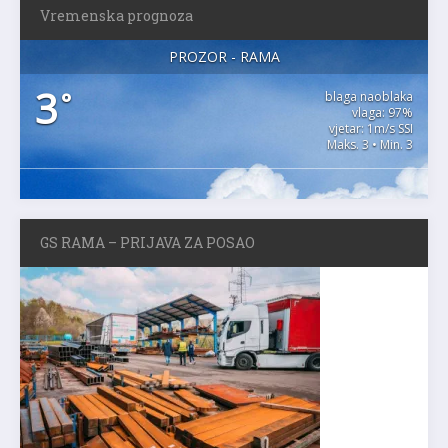
Vremenska prognoza
PROZOR - RAMA
3
°
blaga naoblaka
vlaga: 97%
vjetar: 1m/s SSI
Maks. 3 • Min. 3
GS RAMA – PRIJAVA ZA POSAO