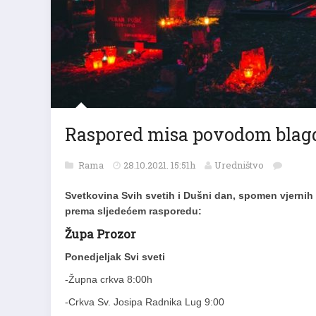
Raspored misa povodom blagd
Rama
28.10.2021. 15:51h
Uredništvo
Svetkovina Svih svetih i Dušni dan, spomen vjernih
prema sljedećem rasporedu:
Župa Prozor
Ponedjeljak Svi sveti
-Župna crkva 8:00h
-Crkva Sv. Josipa Radnika Lug 9:00