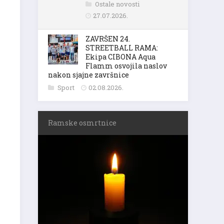
Ostale novosti
27.07.2026.
ZAVRŠEN 24.
STREETBALL RAMA:
Ekipa CIBONA Aqua
Flamm osvojila naslov
nakon sjajne završnice
Sport
02.08.2026.
Ramske osmrtnice