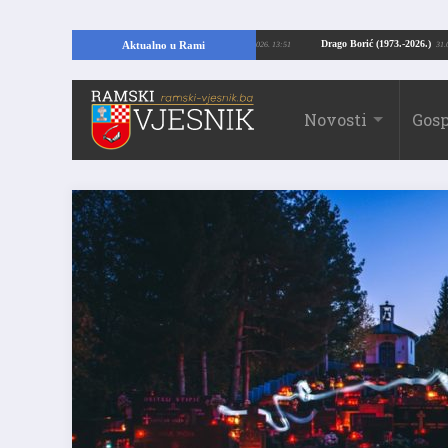
 Kopajući temelje kuće, pronašao vrijedne arheološke ostatke
Drago Borić (1
Aktualno u Rami
24.07.2026. 13:51
Novosti
Gosp