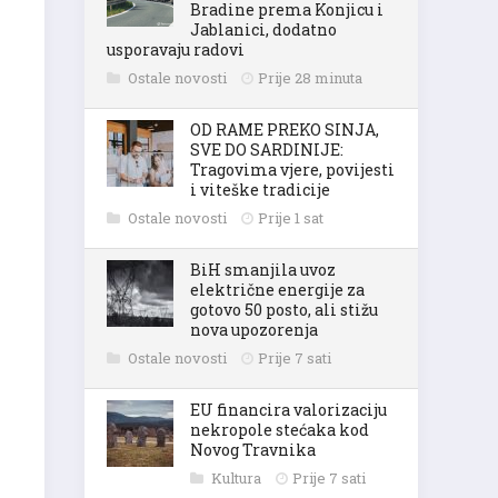
Bradine prema Konjicu i
Jablanici, dodatno
usporavaju radovi
Ostale novosti
Prije 28 minuta
OD RAME PREKO SINJA,
SVE DO SARDINIJE:
Tragovima vjere, povijesti
i viteške tradicije
Ostale novosti
Prije 1 sat
BiH smanjila uvoz
električne energije za
gotovo 50 posto, ali stižu
nova upozorenja
Ostale novosti
Prije 7 sati
EU financira valorizaciju
nekropole stećaka kod
Novog Travnika
Kultura
Prije 7 sati