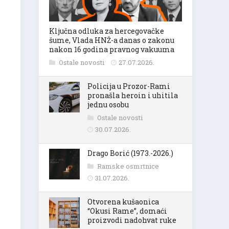
Ključna odluka za hercegovačke
šume, Vlada HNŽ-a danas o zakonu
nakon 16 godina pravnog vakuuma
Ostale novosti
27.07.2026.
Policija u Prozor-Rami
pronašla heroin i uhitila
jednu osobu
Ostale novosti
30.07.2026.
Drago Borić (1973.-2026.)
Ramske osmrtnice
31.07.2026.
Otvorena kušaonica
“Okusi Rame”, domaći
proizvodi nadohvat ruke