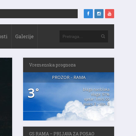
sti
Galerije
Vremenska prognoza
PROZOR - RAMA
3
°
blaga naoblaka
vlaga: 97%
vjetar: 1m/s SSI
Maks. 3 • Min. 3
GS RAMA – PRIJAVA ZA POSAO