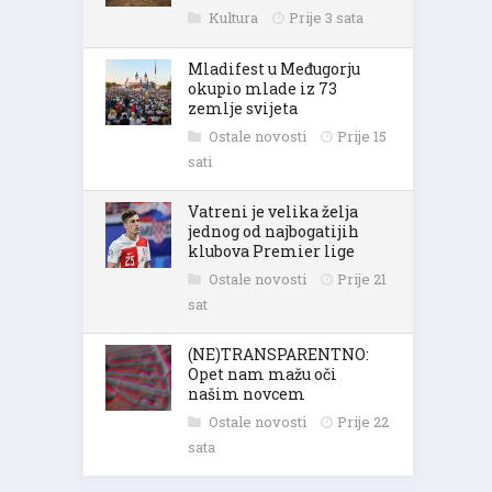
Kultura
Prije 3 sata
Mladifest u Međugorju
okupio mlade iz 73
zemlje svijeta
Ostale novosti
Prije 15
sati
Vatreni je velika želja
jednog od najbogatijih
klubova Premier lige
Ostale novosti
Prije 21
sat
(NE)TRANSPARENTNO:
Opet nam mažu oči
našim novcem
Ostale novosti
Prije 22
sata