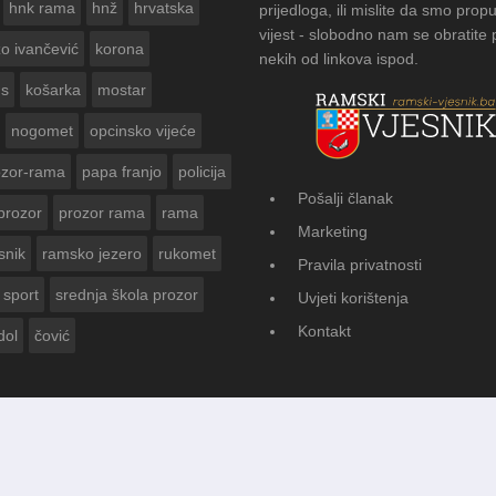
hnk rama
hnž
hrvatska
prijedloga, ili mislite da smo propu
vijest - slobodno nam se obratite
zo ivančević
korona
nekih od linkova ispod.
us
košarka
mostar
nogomet
opcinsko vijeće
ozor-rama
papa franjo
policija
Pošalji članak
prozor
prozor rama
rama
AMSKOG VJESNIKA ZA
Marketing
 GODINE
snik
ramsko jezero
rukomet
Pravila privatnosti
sport
srednja škola prozor
Uvjeti korištenja
Kontakt
dol
čović