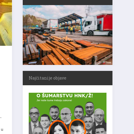
Najčitanije objave
,
 u