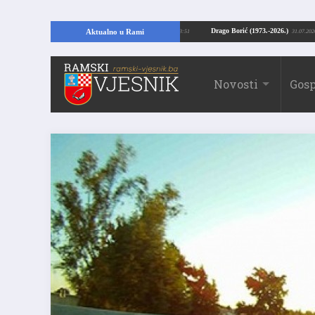
ući temelje kuće, pronašao vrijedne arheološke ostatke
Drago Borić (1973.-20
Aktualno u Rami
24.07.2026. 13:51
Novosti
Gosp