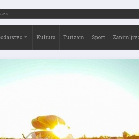
26.)
31.07.2026. 19:10
odarstvo
Kultura
Turizam
Sport
Zanimljivo