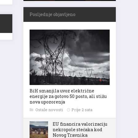
Posljednje objavljeno
BiH smanjila uvoz električne
energije za gotovo 50 posto, ali stižu
nova upozorenja
Ostale novosti
Prije 2 sata
EU financira valorizaciju
nekropole stećaka kod
Novog Travnika