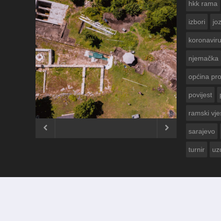
hkk rama
izbori
jo
koronavir
njemačka
općina pr
povijest
ČESTITKA R
USKRS 2023.
ramski vje


sarajevo
turnir
uz
© 2012 - 2026
Ramski Vjesnik
. Sva prava pridržana.
Izrada i održavanje:
KRAFTBIT | studio development