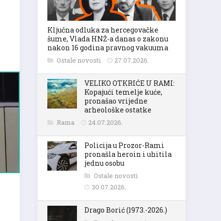
Ključna odluka za hercegovačke
šume, Vlada HNŽ-a danas o zakonu
nakon 16 godina pravnog vakuuma
Ostale novosti
27.07.2026.
VELIKO OTKRIĆE U RAMI:
Kopajući temelje kuće,
pronašao vrijedne
arheološke ostatke
Rama
24.07.2026.
Policija u Prozor-Rami
pronašla heroin i uhitila
jednu osobu
Ostale novosti
30.07.2026.
Drago Borić (1973.-2026.)