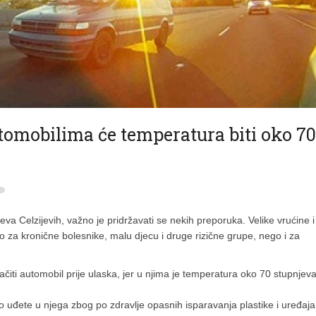
tomobilima će temperatura biti oko 70
va Celzijevih, važno je pridržavati se nekih preporuka. Velike vrućine i
 za kronične bolesnike, malu djecu i druge rizične grupe, nego i za
.
iti automobil prije ulaska, jer u njima je temperatura oko 70 stupnjeva
to uđete u njega zbog po zdravlje opasnih isparavanja plastike i uređaja