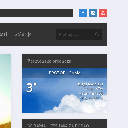
sti
Galerije
Vremenska prognoza
PROZOR - RAMA
3
°
blaga naoblaka
vlaga: 97%
vjetar: 1m/s SSI
Maks. 3 • Min. 3
GS RAMA – PRIJAVA ZA POSAO