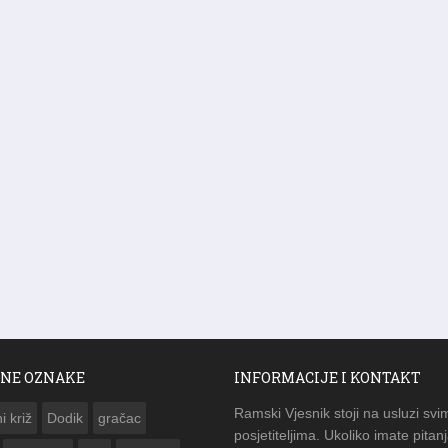
NE OZNAKE
INFORMACIJE I KONTAKT
Ramski Vjesnik stoji na usluzi svi
i križ
Dodik
gračac
posjetiteljima. Ukoliko imate pitanj