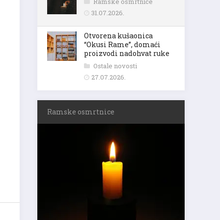
Ramske osmrtnice
31.07.2026.
Otvorena kušaonica
“Okusi Rame”, domaći
proizvodi nadohvat ruke
Ostale novosti
27.07.2026.
Ramske osmrtnice