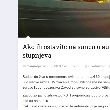
Ako ih ostavite na suncu u au
stupnjeva
Zanimljivosti
08.07.2015. 07:01h
Uredništvo
Budući da živa u termometru ovih dana prelazi 30 stupnje
vrlo visoke razine UV zračenja mogu biti opasne ne samo
zdrave ljude, upozorava Zavod za javno zdravstvo FBiH
Zavod za javno zdravstvo FBiH preporučuje dobro prozrač
ako su na suncu.
Čak i ako imate klimu, prozračite automobil prije nego š