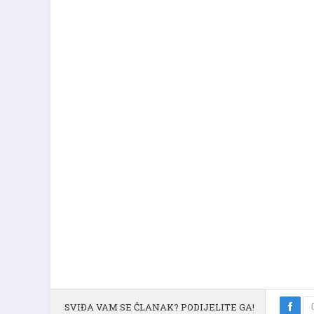
SVIĐA VAM SE ČLANAK? PODIJELITE GA!